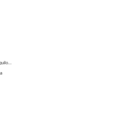
quilo…
va