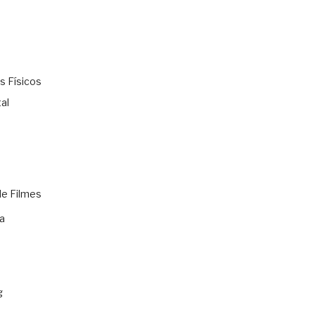
s Físicos
al
de Filmes
a
g