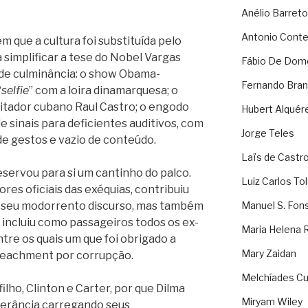
Anélio Barreto
Antonio Cont
em que a cultura foi substituída pelo
 simplificar a tese do Nobel Vargas
Fábio De Dom
de culminância: o show Obama-
Fernando Bran
“
selfie
” com a loira dinamarquesa; o
itador cubano Raul Castro; o engodo
Hubert Alquér
de sinais para deficientes auditivos, com
Jorge Teles
de gestos e vazio de conteúdo.
Laïs de Castr
servou para si um cantinho do palco.
Luiz Carlos To
res oficiais das exéquias, contribuiu
m seu modorrento discurso, mas também
Manuel S. Fon
incluiu como passageiros todos os ex-
Maria Helena 
tre os quais um que foi obrigado a
Mary Zaidan
peachment por corrupção.
Melchíades Cu
ilho, Clinton e Carter, por que Dilma
Miryam Wiley
olerância carregando seus