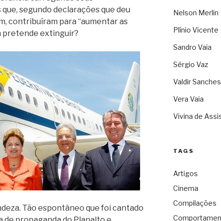
 que, segundo declarações que deu
Nelson Merlin
m, contribuíram para “aumentar as
Plínio Vicente
a pretende extinguir?
Sandro Vaia
Sérgio Vaz
Valdir Sanches
Vera Vaia
Vivina de Assi
TAGS
Artigos
Cinema
Compilações
deza. Tão espontâneo que foi cantado
Comportamen
a de propaganda do Planalto e