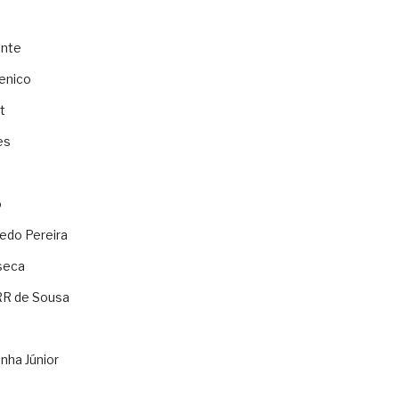
ente
enico
t
es
o
ledo Pereira
seca
RR de Sousa
nha Júnior