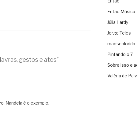
Então
Então Música
Júlia Hardy
Jorge Teles
mãoscolorida
Pintando o 7
avras, gestos e atos”
Sobre isso e a
Valéria de Pai
ovo. Nandela é o exemplo.