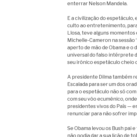
enterrar Nelson Mandela.
E a civilização do espetáculo, 
culto ao entretenimento, para
Llosa, teve alguns momentos 
Michelle-Cameron na sessão 
aperto de mão de Obama e o d
universal do falso intérprete 
seu irônico espetáculo cheio 
A presidente Dilma também re
Escalada para ser um dos orado
para o espetáculo não só co
com seu vôo ecumênico, onde 
presidentes vivos do País — en
renunciar para não sofrer im
Se Obama levou os Bush pai e f
não podia dar a sua lição de t