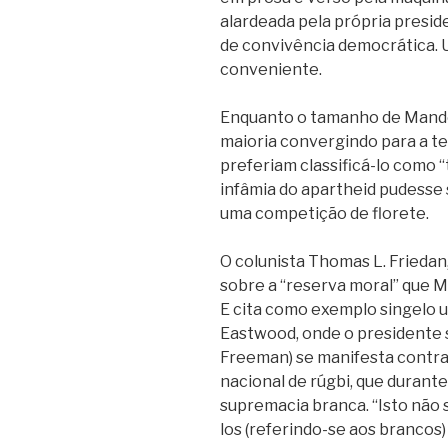
alardeada pela própria preside
de convivência democrática.
conveniente.
Enquanto o tamanho de Mandel
maioria convergindo para a te
preferiam classificá-lo como “
infâmia do apartheid pudesse 
uma competição de florete.
O colunista Thomas L. Friedan
sobre a “reserva moral” que M
E cita como exemplo singelo 
Eastwood, onde o presidente 
Freeman) se manifesta contra
nacional de rúgbi, que durant
supremacia branca. “Isto não
los (referindo-se aos brancos