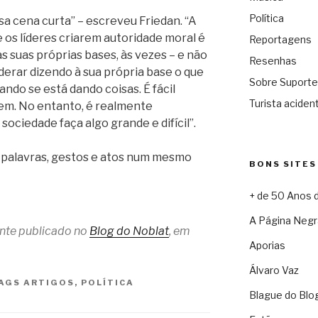
Política
sa cena curta” – escreveu Friedan. “A
 os líderes criarem autoridade moral é
Reportagens
s suas próprias bases, às vezes – e não
Resenhas
liderar dizendo à sua própria base o que
Sobre Suporte
quando se está dando coisas. É fácil
Turista acident
bem. No entanto, é realmente
ociedade faça algo grande e difícil”.
 palavras, gestos e atos num mesmo
BONS SITES
+ de 50 Anos 
A Página Negr
ente publicado no
Blog do Noblat
, em
Aporias
Álvaro Vaz
AGS
ARTIGOS
,
POLÍTICA
Blague do Blo