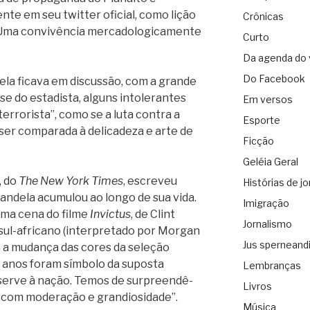
nte em seu twitter oficial, como lição
Crônicas
 Uma convivência mercadologicamente
Curto
Da agenda do 
Do Facebook
a ficava em discussão, com a grande
se do estadista, alguns intolerantes
Em versos
terrorista”, como se a luta contra a
Esporte
ser comparada à delicadeza e arte de
Ficção
Geléia Geral
, do
The New York Times
, escreveu
Histórias de jo
andela acumulou ao longo de sua vida.
Imigração
uma cena do filme
Invictus
, de Clint
Jornalismo
sul-africano (interpretado por Morgan
Jus sperneand
 a mudança das cores da seleção
e anos foram símbolo da suposta
Lembranças
 serve à nação. Temos de surpreendê-
Livros
) com moderação e grandiosidade”.
Música