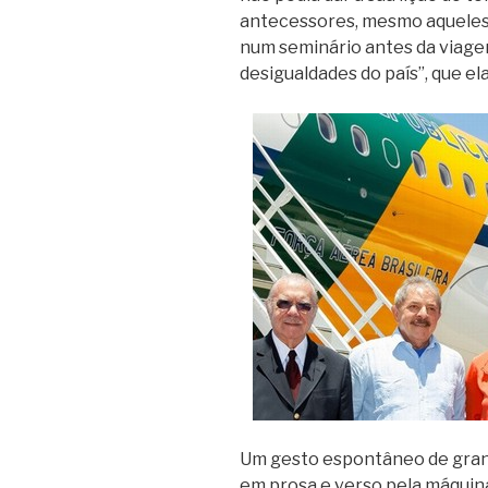
antecessores, mesmo aqueles
num seminário antes da viage
desigualdades do país”, que el
Um gesto espontâneo de gran
em prosa e verso pela máquin