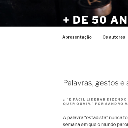
Pular
para
+ DE 50 A
o
conteúdo
Por Sérgio Vaz e Amigos
Apresentação
Os autores
Palavras, gestos e 
::
"É FÁCIL LIDERAR DIZENDO
QUER OUVIR." POR SANDRO V
A palavra “estadista” nunca f
semana em que o mundo parou 