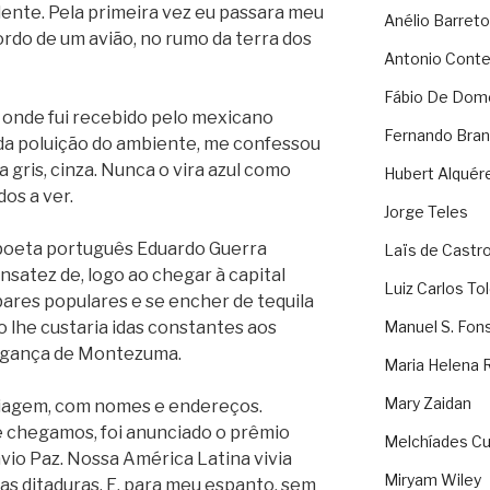
ente. Pela primeira vez eu passara meu
Anélio Barreto
ordo de um avião, no rumo da terra dos
Antonio Cont
Fábio De Dom
 onde fui recebido pelo mexicano
Fernando Bran
da poluição do ambiente, me confessou
ra gris, cinza. Nunca o vira azul como
Hubert Alquér
os a ver.
Jorge Teles
poeta português Eduardo Guerra
Laïs de Castr
nsatez de, logo ao chegar à capital
Luiz Carlos To
ares populares e se encher de tequila
o lhe custaria idas constantes aos
Manuel S. Fon
vingança de Montezuma.
Maria Helena 
Mary Zaidan
viagem, com nomes e endereços.
 chegamos, foi anunciado o prêmio
Melchíades Cu
vio Paz. Nossa América Latina vivia
Miryam Wiley
s ditaduras. E, para meu espanto, sem