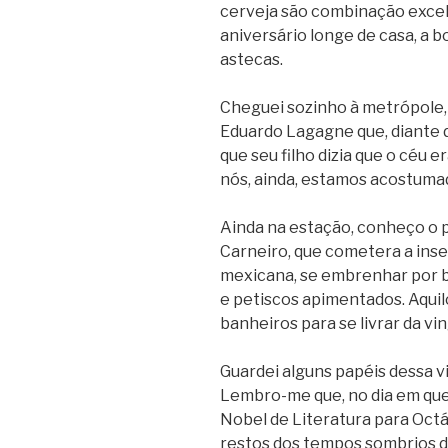
cerveja são combinação excel
aniversário longe de casa, a b
astecas.
Cheguei sozinho à metrópole,
Eduardo Lagagne que, diante 
que seu filho dizia que o céu e
nós, ainda, estamos acostumad
Ainda na estação, conheço o 
Carneiro, que cometera a inse
mexicana, se embrenhar por b
e petiscos apimentados. Aquil
banheiros para se livrar da 
Guardei alguns papéis dessa 
Lembro-me que, no dia em que
Nobel de Literatura para Octá
restos dos tempos sombrios da