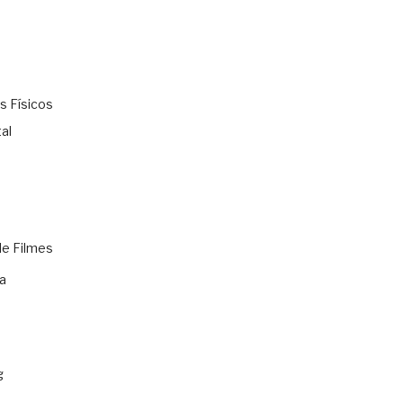
s Físicos
al
de Filmes
a
g