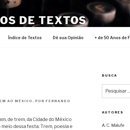
NOS DE TEXTOS
Índice de Textos
Dê sua Opinião
+ de 50 Anos de 
BUSCA
Pesquisar
por:
EM AO MÉXICO. POR FERNANDO
AUTORES
am, de trem, da Cidade do México
A. C. Malufe
 meio dessa festa. Trem, poesia e