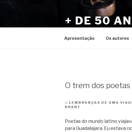
Pular
para
+ DE 50 A
o
conteúdo
Por Sérgio Vaz e Amigos
Apresentação
Os autores
O trem dos poetas
::
LEMBRANÇAS DE UMA VIAG
BRANT
Poetas do mundo latino viajav
para Guadalajara. Eu estava no