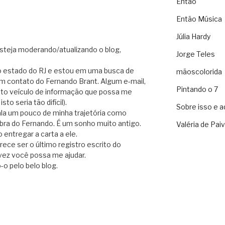
Então
Então Música
Júlia Hardy
steja moderando/atualizando o blog,
Jorge Teles
do estado do RJ e estou em uma busca de
mãoscolorida
m contato do Fernando Brant. Algum e-mail,
Pintando o 7
uto veículo de informação que possa me
to seria tão difícil).
Sobre isso e a
ala um pouco de minha trajetória como
bra do Fernando. É um sonho muito antigo.
Valéria de Pai
entregar a carta a ele.
ce ser o último registro escrito do
vez você possa me ajudar.
-o pelo belo blog.