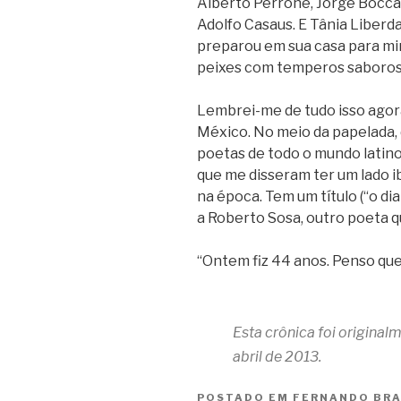
Alberto Perrone, Jorge Bocca
Adolfo Casaus. E Tânia Liberd
preparou em sua casa para mi
peixes com temperos saboros
Lembrei-me de tudo isso agora
México. No meio da papelada, 
poetas de todo o mundo latino 
que me disseram ter um lado 
na época. Tem um título (“o di
a Roberto Sosa, outro poeta 
“Ontem fiz 44 anos. Penso que
Esta crônica foi origina
abril de 2013.
POSTADO EM
FERNANDO BR