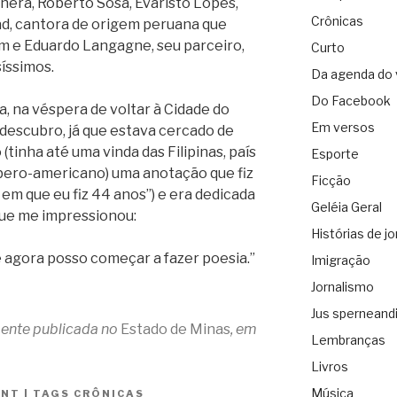
nera, Roberto Sosa, Evaristo Lopes,
Crônicas
ad, cantora de origem peruana que
m e Eduardo Langagne, seu parceiro,
Curto
íssimos.
Da agenda do 
Do Facebook
, na véspera de voltar à Cidade do
Em versos
descubro, já que estava cercado de
(tinha até uma vinda das Filipinas, país
Esporte
ibero-americano) uma anotação que fiz
Ficção
a em que eu fiz 44 anos”) e era dedicada
Geléia Geral
que me impressionou:
Histórias de jo
 agora posso começar a fazer poesia.”
Imigração
Jornalismo
Jus sperneand
lmente publicada no
Estado de Minas
, em
Lembranças
Livros
Música
ANT
|
TAGS
CRÔNICAS