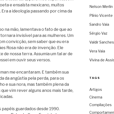
poeta e ensaísta mexicano, muitos
Nelson Merlin
 Era a ideologia passando por cima da
Plínio Vicente
Sandro Vaia
po na mão, lamentava o fato de que ao
Sérgio Vaz
tornara invisível para as mulheres. Um
om convicção, sem saber que eu era
Valdir Sanches
ães Rosa não era de invenção. Ele
Vera Vaia
e de nossa terra. Assumia um tal ar de
ssei em ouvir seus versos.
Vivina de Assi
Gelman me encantaram. E também sua
da da angústia pela perda, para os
TAGS
ilho e sua nora, mas também plena da
Artigos
s que vim rever alguns anos mais tarde,
icadas.
Cinema
Compilações
 papéis guardados desde 1990.
Comportamen