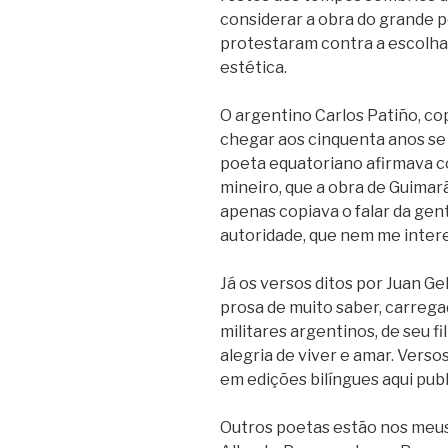
considerar a obra do grande 
protestaram contra a escolha.
estética.
O argentino Carlos Patiño, co
chegar aos cinquenta anos se 
poeta equatoriano afirmava c
mineiro, que a obra de Guimar
apenas copiava o falar da gent
autoridade, que nem me intere
Já os versos ditos por Juan 
prosa de muito saber, carrega
militares argentinos, de seu f
alegria de viver e amar. Verso
em edições bilíngues aqui publ
Outros poetas estão nos meus