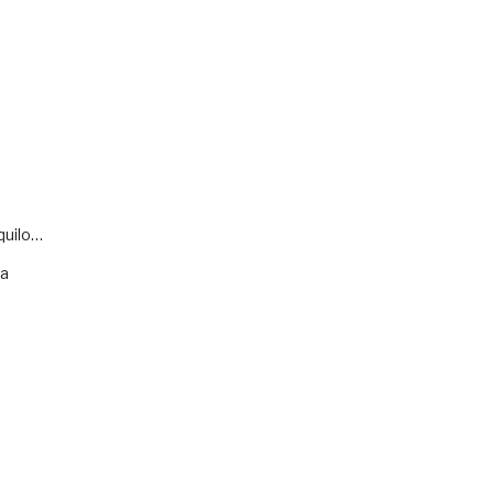
quilo…
va