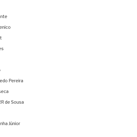
ente
enico
t
es
o
ledo Pereira
seca
RR de Sousa
nha Júnior