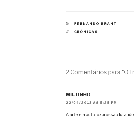
CATEGORIAS
FERNANDO BRANT
TAGS
CRÔNICAS
2 Comentários para “O t
MILTINHO
22/04/2013 ÀS 5:25 PM
A arte é a auto-expressão lutando