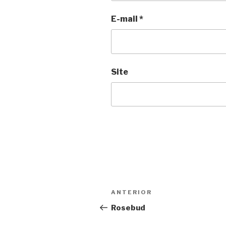
E-mail
*
Site
Navegação
Anterior
ANTERIOR
de
Rosebud
Post