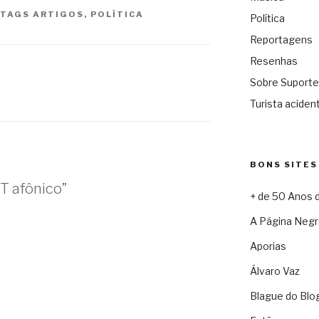
TAGS
ARTIGOS
,
POLÍTICA
Política
Reportagens
Resenhas
Sobre Suporte
Turista acident
BONS SITES
T afônico”
+ de 50 Anos 
A Página Negr
Aporias
Álvaro Vaz
Blague do Blo