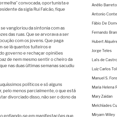
vermelha” convocada, oportunista e
Anélio Barreto
dente da sigla Rui Falcão, fique
Antonio Cont
Fábio De Dom
se vangloriou da sintonia com as
Fernando Bran
zes das ruas. Que se arvorava a ser
rlocução com os jovens. Que paga
Hubert Alquér
-se lá quantos tuiteiros e
Jorge Teles
 do governo e rechaçar opiniões
apaz de nem mesmo sentir o cheiro da
Laïs de Castr
, que nas duas últimas semanas sacudiu
Luiz Carlos To
Manuel S. Fon
uquíssimos políticos e só alguns
Maria Helena 
r, pelo menos parcialmente, o que está
Mary Zaidan
star divorciado disso, não ser o dono da
Melchíades Cu
Miryam Wiley
o enfiando-se em manifestações que,