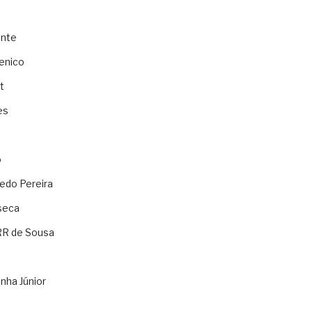
ente
enico
t
es
o
ledo Pereira
seca
RR de Sousa
nha Júnior