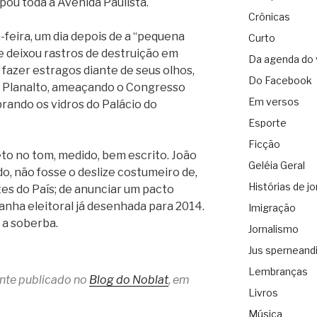
ou toda a Avenida Paulista.
Crônicas
a-feira, um dia depois de a “pequena
Curto
e deixou rastros de destruição em
Da agenda do 
fazer estragos diante de seus olhos,
Do Facebook
o Planalto, ameaçando o Congresso
Em versos
rando os vidros do Palácio do
Esporte
Ficção
to no tom, medido, bem escrito. João
Geléia Geral
o, não fosse o deslize costumeiro de,
Histórias de jo
tes do País; de anunciar um pacto
nha eleitoral já desenhada para 2014.
Imigração
 a soberba.
Jornalismo
Jus sperneand
Lembranças
ente publicado no
Blog do Noblat
, em
Livros
Música