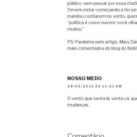
público, sem passar por essa chat
Devem estar começando a ter pes
mandou confiarem no vento, que
“política é como nuvem: você olha e
mudou.”
PS: Parabéns pelo artigo, Mary Z
mais comentados do blog do Nobl
NOSSO MEDO
28/06/2013 ÀS 11:23 AM
O vento que venta lá, venta cá. q
mudanças.
Comentário