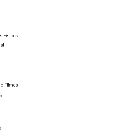
s Físicos
al
de Filmes
a
g