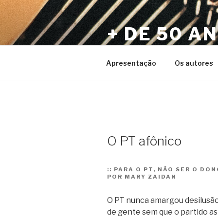
Pular
para
+ DE 50 A
o
conteúdo
Por Sérgio Vaz e Amigos
Apresentação
Os autores
O PT afônico
::
PARA O PT, NÃO SER O DON
POR MARY ZAIDAN
O PT nunca amargou desilusão
de gente sem que o partido as