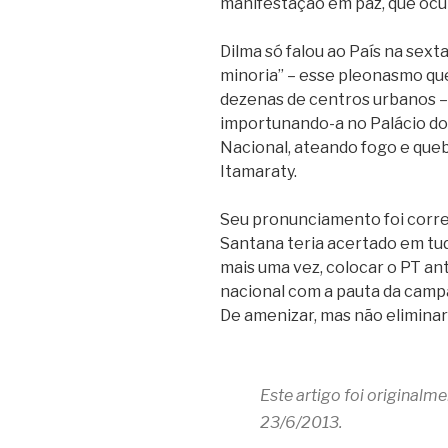
manifestação em paz, que ocup
Dilma só falou ao País na sext
minoria” – esse pleonasmo qu
dezenas de centros urbanos – 
importunando-a no Palácio d
Nacional, ateando fogo e queb
Itamaraty.
Seu pronunciamento foi corre
Santana teria acertado em tud
mais uma vez, colocar o PT an
nacional com a pauta da campa
De amenizar, mas não eliminar
Este artigo foi originalm
23/6/2013.