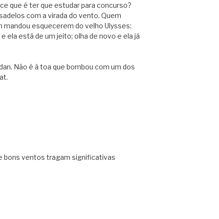
ice que é ter que estudar para concurso?
adelos com a virada do vento. Quem
m mandou esquecerem do velho Ulysses:
 ela está de um jeito; olha de novo e ela já
aidan. Não é à toa que bombou com um dos
at.
ue bons ventos tragam significativas