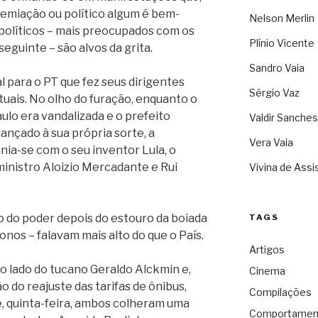
emiação ou político algum é bem-
Nelson Merlin
 políticos – mais preocupados com os
Plínio Vicente
eguinte – são alvos da grita.
Sandro Vaia
al para o PT que fez seus dirigentes
Sérgio Vaz
uais. No olho do furação, enquanto o
ulo era vandalizada e o prefeito
Valdir Sanches
ançado à sua própria sorte, a
Vera Vaia
nia-se com o seu inventor Lula, o
inistro Aloizio Mercadante e Rui
Vivina de Assi
o do poder depois do estouro da boiada
TAGS
onos – falavam mais alto do que o País.
Artigos
o lado do tucano Geraldo Alckmin e,
Cinema
 do reajuste das tarifas de ônibus,
Compilações
e, quinta-feira, ambos colheram uma
Comportamen