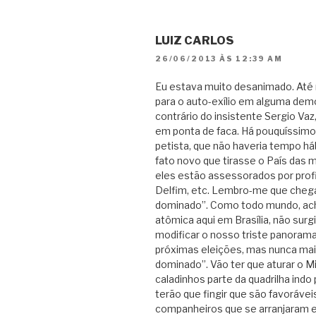
LUIZ CARLOS
26/06/2013 ÀS 12:39 AM
Eu estava muito desanimado. Até m
para o auto-exílio em alguma democ
contrário do insistente Sergio Va
em ponta de faca. Há pouquíssim
petista, que não haveria tempo háb
fato novo que tirasse o País das 
eles estão assessorados por profis
Delfim, etc. Lembro-me que chegam
dominado”. Como todo mundo, ac
atômica aqui em Brasília, não surg
modificar o nosso triste panoram
próximas eleições, mas nunca mais
dominado”. Vão ter que aturar o Min
caladinhos parte da quadrilha indo
terão que fingir que são favorávei
companheiros que se arranjaram