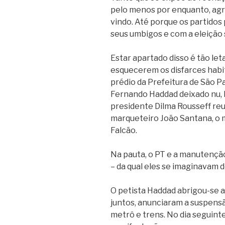
pelo menos por enquanto, agr
vindo. Até porque os partidos
seus umbigos e com a eleição s
Estar apartado disso é tão let
esquecerem os disfarces habit
prédio da Prefeitura de São Pa
Fernando Haddad deixado nu, l
presidente Dilma Rousseff reu
marqueteiro João Santana, o m
Falcão.
Na pauta, o PT e a manutençã
– da qual eles se imaginavam d
O petista Haddad abrigou-se a
juntos, anunciaram a suspensão
metrô e trens. No dia seguint