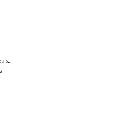
quilo…
va