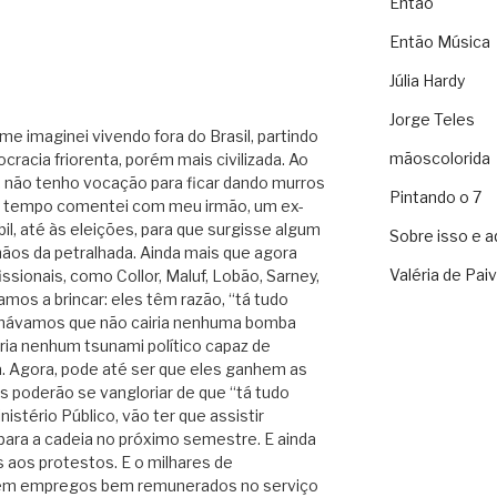
Então
Então Música
Júlia Hardy
Jorge Teles
e imaginei vivendo fora do Brasil, partindo
mãoscolorida
racia friorenta, porém mais civilizada. Ao
z, não tenho vocação para ficar dando murros
Pintando o 7
o tempo comentei com meu irmão, um ex-
il, até às eleições, para que surgisse algum
Sobre isso e a
mãos da petralhada. Ainda mais que agora
Valéria de Pai
sionais, como Collor, Maluf, Lobão, Sarney,
os a brincar: eles têm razão, “tá tudo
hávamos que não cairia nenhuma bomba
iria nenhum tsunami político capaz de
a. Agora, pode até ser que eles ganhem as
 poderão se vangloriar de que “tá tudo
istério Público, vão ter que assistir
 para a cadeia no próximo semestre. E ainda
s aos protestos. E o milhares de
 em empregos bem remunerados no serviço