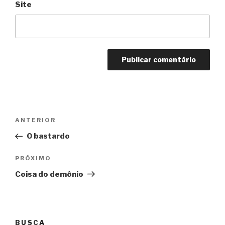
Site
Navegação
Anterior
ANTERIOR
de
O bastardo
Post
Próximo
PRÓXIMO
Coisa do demônio
BUSCA