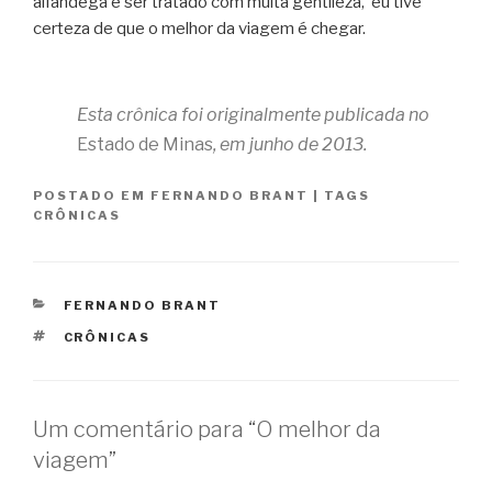
alfândega e ser tratado com muita gentileza, eu tive
certeza de que o melhor da viagem é chegar.
Esta crônica foi originalmente publicada no
Estado de Minas
, em junho de 2013.
POSTADO EM
FERNANDO BRANT
|
TAGS
CRÔNICAS
CATEGORIAS
FERNANDO BRANT
TAGS
CRÔNICAS
Um comentário para “O melhor da
viagem”