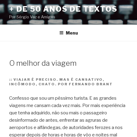
Pular
+ DE 50 ANOS DE TEXTOS
para
Por Sérgio Vaz e Amigos
o
conteúdo
Menu
O melhor da viagem
::
VIAJAR É PRECISO. MAS É CANSATIVO,
INCÔMODO, CHATO. POR FERNANDO BRANT
Confesso que sou um péssimo turista. E as grandes
viagens me cansam cada vez mais. Por mais experiência
que tenha adquirido, não sou mais o passageiro
desinformado de antes, enfrentar as agruras de
aeroportos e alfândegas, de autoridades ferozes a nos
esperar depois de horas e horas de vôo e noites mal