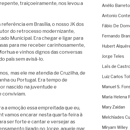
 repente, traiçoeiramente, nos levou a
Anélio Barreto
Antonio Cont
 referência em Brasília, o nosso JK dos
Fábio De Dom
autor do retrocesso modernizante,
Fernando Bran
ado Municipal. Era chegar e ligar para
 casas para me receber carinhosamente,
Hubert Alquér
Morhua e vinhos dignos das conversas
Jorge Teles
do país sem avisá-lo.
Laïs de Castr
os, mas ele me atendia de Cruzilha, de
Luiz Carlos To
panha ou Portugal. Era tempo de
or nascido na juventude e
Manuel S. Fon
e conviviam.
Maria Helena 
Mary Zaidan
ra a emoção essa empreitada que eu,
t vamos encarar nesta quarta-feira à
Melchíades Cu
ra ser forte e cantar e versejar as
Miryam Wiley
pensamento ligado no Jorge, aquele mar