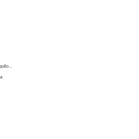
quilo…
va