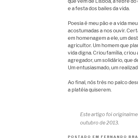
que vem de Lisboa, a febre do 
e a festa dos bailes da vida.
Poesia é meu pão e a vida meu 
acostumadas
a nos ouvir. Cer
em homenagem a ele, um desbr
agricultor. Um homem que pla
vida digna. Criou família, crio
agregador, um solidário, que d
Um entusiasmado, um realizad
Ao final, nós três no palco d
a platéia
quiserem.
Este artigo foi originalm
outubro de 2013.
POSTADO EM
FERNANDO BR