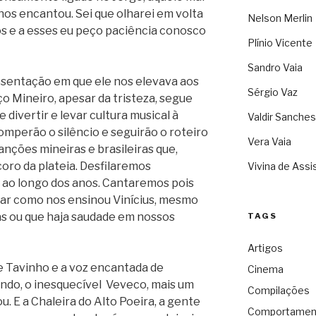
os encantou. Sei que olharei em volta
Nelson Merlin
os e a esses eu peço paciência conosco
Plínio Vicente
Sandro Vaia
sentação em que ele nos elevava aos
Sérgio Vaz
iço Mineiro, apesar da tristeza, segue
divertir e levar cultura musical à
Valdir Sanches
romperão o silêncio e seguirão o roteiro
Vera Vaia
nções mineiras e brasileiras que,
oro da plateia. Desfilaremos
Vivina de Assi
 ao longo dos anos. Cantaremos pois
tar como nos ensinou Vinícius, mesmo
as ou que haja saudade em nossos
TAGS
Artigos
e Tavinho e a voz encantada de
Cinema
ndo, o inesquecível Veveco, mais um
Compilações
. E a Chaleira do Alto Poeira, a gente
Comportamen