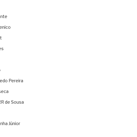
ente
enico
t
es
o
ledo Pereira
seca
RR de Sousa
nha Júnior