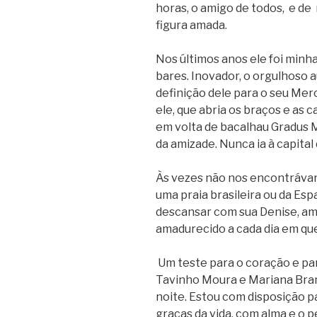
horas, o amigo de todos, e de
figura amada.
Nos últimos anos ele foi minha
bares.
Inovador, o orgulhoso 
definição dele para o seu Merc
ele, que abria os braços e as
em volta de bacalhau Gradus 
da amizade. Nunca ia à capital 
Às vezes não nos encontrávam
uma praia
brasileira ou da Es
descansar com sua Denise, am
amadurecido a cada dia em qu
Um teste para o coração e pa
Tavinho
Moura e Mariana Bran
noite. Estou com disposição pa
graças da vida, com alma e o 