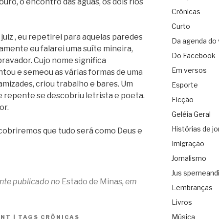
ouro, o encontro das águas, os dois rios
Crônicas
Curto
juiz , eu repetirei para aquelas paredes
Da agenda do 
tamente eu falarei uma suíte mineira,
Do Facebook
avador. Cujo nome significa
Em versos
ntou e semeou as várias formas de uma
u amizades, criou trabalho e bares. Um
Esporte
e repente se descobriu letrista e poeta.
Ficção
or.
Geléia Geral
Histórias de jo
escobriremos que tudo será como Deus e
Imigração
Jornalismo
Jus sperneand
ente publicado no
Estado de Minas
, em
Lembranças
Livros
Música
ANT
|
TAGS
CRÔNICAS