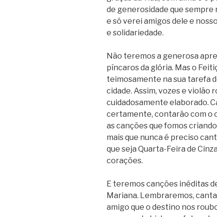
de generosidade que sempre n
e só verei amigos dele e noss
e solidariedade.
Não teremos a generosa apre
píncaros da
glória. Mas o Feit
teimosamente na sua tarefa de 
cidade. Assim, vozes e violão 
cuidadosamente elaborado. Ca
certamente, contarão com o c
as canções que fomos criando
mais que nunca é preciso can
que seja Quarta-Feira de Cinz
corações.
E teremos canções inéditas d
Mariana. Lembraremos,
canta
amigo que o destino nos roubou