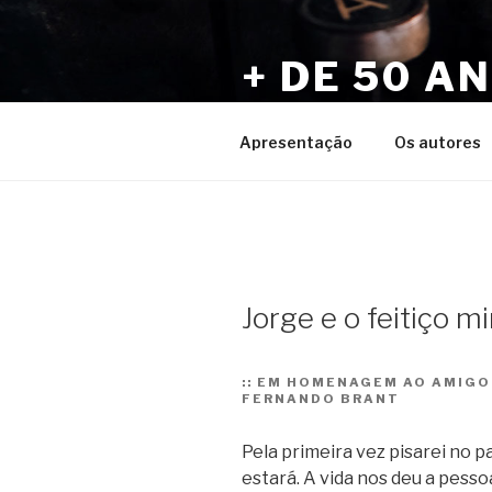
Pular
para
+ DE 50 A
o
conteúdo
Por Sérgio Vaz e Amigos
Apresentação
Os autores
Jorge e o feitiço m
::
EM HOMENAGEM AO AMIGO Q
FERNANDO BRANT
Pela primeira vez pisarei no p
estará.
A vida nos deu a pesso