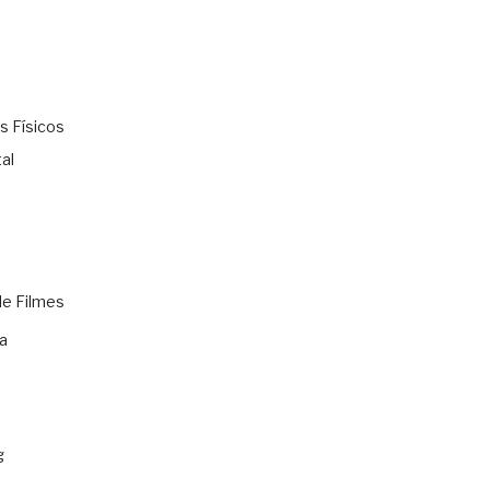
s Físicos
al
de Filmes
a
g