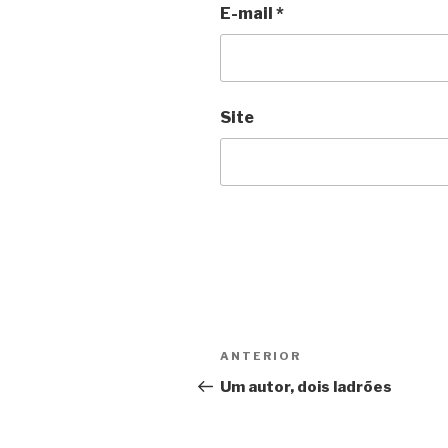
E-mail
*
Site
Navegação
Anterior
ANTERIOR
de
Um autor, dois ladrões
Post