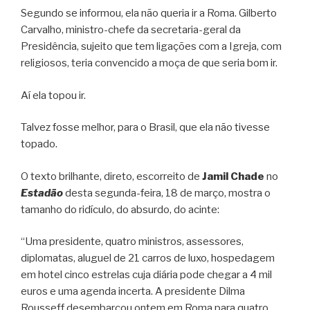
Segundo se informou, ela não queria ir a Roma. Gilberto
Carvalho, ministro-chefe da secretaria-geral da
Presidência, sujeito que tem ligações com a Igreja, com
religiosos, teria convencido a moça de que seria bom ir.
Aí ela topou ir.
Talvez fosse melhor, para o Brasil, que ela não tivesse
topado.
O texto brilhante, direto, escorreito de
Jamil Chade
no
Estadão
desta segunda-feira, 18 de março, mostra o
tamanho do ridículo, do absurdo, do acinte:
“Uma presidente, quatro ministros, assessores,
diplomatas, aluguel de 21 carros de luxo, hospedagem
em hotel cinco estrelas cuja diária pode chegar a 4 mil
euros e uma agenda incerta. A presidente Dilma
Rousseff desembarcou ontem em Roma para quatro