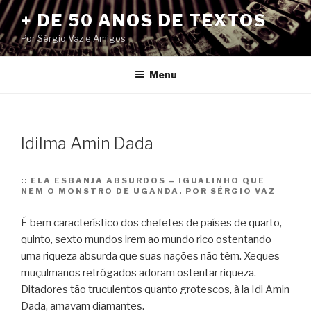
Pular
+ DE 50 ANOS DE TEXTOS
para
Por Sérgio Vaz e Amigos
o
conteúdo
Menu
Idilma Amin Dada
::
ELA ESBANJA ABSURDOS – IGUALINHO QUE
NEM O MONSTRO DE UGANDA. POR SÉRGIO VAZ
É bem característico dos chefetes de países de quarto,
quinto, sexto mundos irem ao mundo rico ostentando
uma riqueza absurda que suas nações não têm. Xeques
muçulmanos retrógados adoram ostentar riqueza.
Ditadores tão truculentos quanto grotescos, à la Idi Amin
Dada, amavam diamantes.