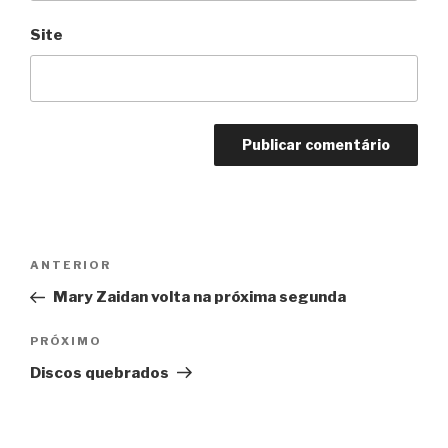
Site
Navegação
Anterior
ANTERIOR
de
Mary Zaidan volta na próxima segunda
Post
Próximo
PRÓXIMO
Discos quebrados