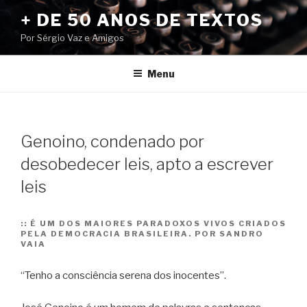
Pular
+ DE 50 ANOS DE TEXTOS
para
Por Sérgio Vaz e Amigos
o
conteúdo
Menu
Genoino, condenado por
desobedecer leis, apto a escrever
leis
::
É UM DOS MAIORES PARADOXOS VIVOS CRIADOS
PELA DEMOCRACIA BRASILEIRA. POR SANDRO
VAIA
“Tenho a consciência serena dos inocentes”.