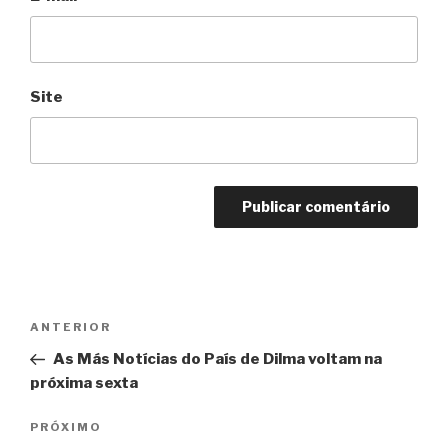
Site
Navegação
Anterior
ANTERIOR
de
As Más Notícias do País de Dilma voltam na
Post
próxima sexta
Próximo
PRÓXIMO