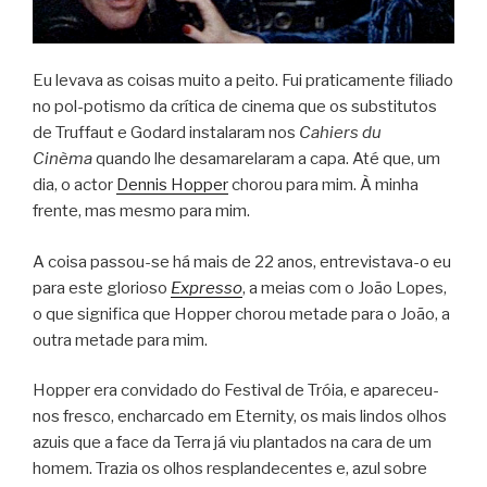
Eu levava as coi­sas muito a peito. Fui pra­ti­ca­mente fili­ado
no pol-potismo da crí­tica de cinema que os subs­ti­tu­tos
de Truf­faut e Godard ins­ta­la­ram nos
Cahi­ers du
Cinèma
quando lhe desa­ma­re­la­ram a capa. Até que, um
dia, o actor
Den­nis Hop­per
cho­rou para mim. À minha
frente, mas mesmo para mim.
A coisa passou-se há mais de 22 anos, entrevistava-o eu
para este glo­ri­oso
Expresso
, a meias com o João Lopes,
o que sig­ni­fica que Hop­per cho­rou metade para o João, a
outra metade para mim.
Hop­per era con­vi­dado do Fes­ti­val de Tróia, e apareceu-
nos fresco, enchar­cado em Eter­nity, os mais lin­dos olhos
azuis que a face da Terra já viu plan­ta­dos na cara de um
homem. Tra­zia os olhos res­plan­de­cen­tes e, azul sobre