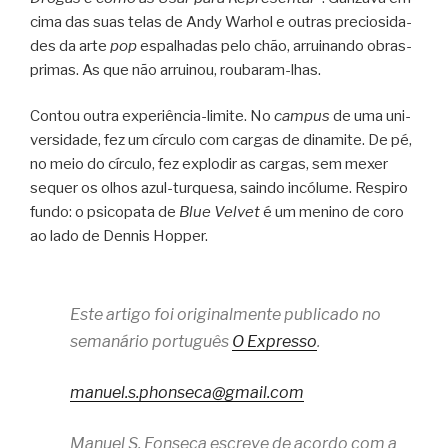
cima das suas telas de Andy Warhol e outras pre­ci­o­si­da­
des da arte
pop
espa­lha­das pelo chão, arrui­nando obras-
primas. As que não arrui­nou, roubaram-lhas.
Con­tou outra experiência-limite. No
cam­pus
de uma uni­
ver­si­dade, fez um cír­culo com car­gas de dina­mite. De pé,
no meio do cír­culo, fez explo­dir as car­gas, sem mexer
sequer os olhos azul-turquesa, saindo incó­lume. Res­piro
fundo: o psi­co­pata de
Blue Vel­vet
é um menino de coro
ao lado de Den­nis Hopper.
Este artigo foi originalmente publicado no
semanário português
O Expresso
.
manuel.s.phonseca@gmail.com
Manuel S. Fonseca escreve de acordo com a