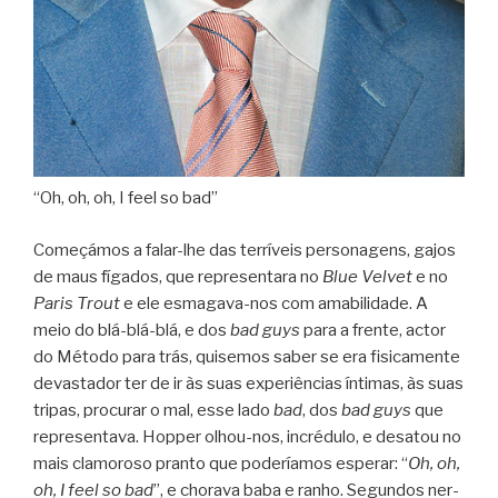
“Oh, oh, oh, I feel so bad”
Come­çá­mos a falar-lhe das ter­rí­veis per­so­na­gens, gajos
de maus fíga­dos, que repre­sen­tara no
Blue Vel­vet
e no
Paris Trout
e ele esmagava-nos com ama­bi­li­dade. A
meio do blá-blá-blá, e dos
bad guys
para a frente, actor
do Método para trás, qui­se­mos saber se era fisi­ca­mente
devas­ta­dor ter de ir às suas expe­ri­ên­cias ínti­mas, às suas
tri­pas, pro­cu­rar o mal, esse lado
bad
, dos
bad guys
que
repre­sen­tava. Hop­per olhou-nos, incré­dulo, e desa­tou no
mais cla­mo­roso pranto que pode­ría­mos espe­rar: “
Oh, oh,
oh, I feel so bad
”, e cho­rava baba e ranho. Segun­dos ner­