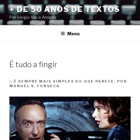
Pular
+ DE 50 ANOS DE TEXTOS
para
Por Sérgio Vaz e Amigos
o
conteúdo
Menu
É tudo a fingir
::
É SEM­PRE MAIS SIM­PLES DO QUE PARECE. POR
MANUEL S. FONSECA