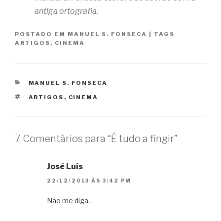
antiga ortografia.
POSTADO EM
MANUEL S. FONSECA
|
TAGS
ARTIGOS
,
CINEMA
CATEGORIAS
MANUEL S. FONSECA
TAGS
ARTIGOS
,
CINEMA
7 Comentários para “É tudo a fingir”
José Luís
22/12/2013 ÀS 3:42 PM
Não me diga…