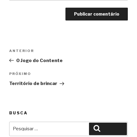
Navegação
Anterior
ANTERIOR
de
O Jogo do Contente
Post
Próximo
PRÓXIMO
Território de brincar
BUSCA
Pesquisar
Pesquisar
por: