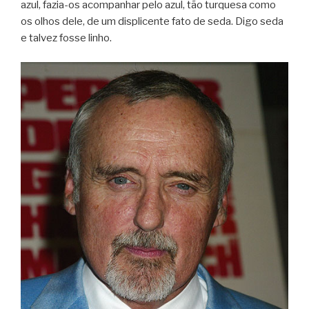
azul, fazia-os acom­pa­nhar pelo azul, tão tur­quesa como
os olhos dele, de um dis­pli­cente fato de seda. Digo seda
e tal­vez fosse linho.