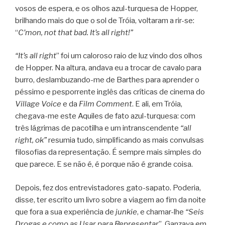
vo­sos de espera, e os olhos azul-turquesa de Hop­per,
bri­lhando mais do que o sol de Tróia, vol­ta­ram a rir-se:
“
C’mon, not that bad. It’s all right!
”
“
It’s all right
” foi um calo­roso raio de luz vindo dos olhos
de Hop­per. Na altura, andava eu a tro­car de cavalo para
burro, deslambuzando-me de Barthes para apren­der o
pés­simo e pes­por­rente inglês das crí­ti­cas de cinema do
Vil­lage Voice
e da
Film Com­ment
. E ali, em Tróia,
chegava-me este Aqui­les de fato azul-turquesa: com
três lágri­mas de paco­ti­lha e um intrans­cen­dente
“
all
right, ok
”
resu­mia tudo, sim­pli­fi­cando as mais con­vul­sas
filo­so­fias da repre­sen­ta­ção. É sem­pre mais sim­ples do
que parece. E se não é, é por­que não é grande coisa.
Depois, fez dos entre­vis­ta­do­res gato-sapato. Pode­ria,
disse, ter escrito um livro sobre a via­gem ao fim da noite
que fora a sua expe­ri­ên­cia de
jun­kie
, e chamar-lhe
“
Seis
Dro­gas e como as Usar para Repre­sen­tar
”. Gan­zava em