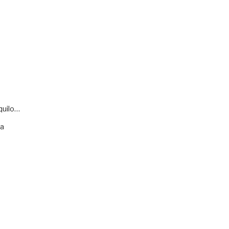
quilo…
va