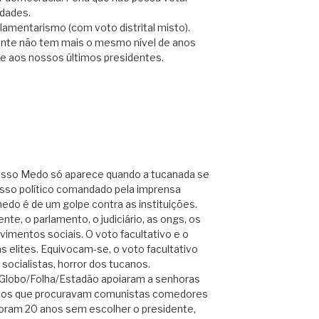
idades.
lamentarismo (com voto distrital misto).
ente não tem mais o mesmo nível de anos
de aos nossos últimos presidentes.
 Nosso Medo só aparece quando a tucanada se
sso político comandado pela imprensa
medo é de um golpe contra as instituições.
te, o parlamento, o judiciário, as ongs, os
vimentos sociais. O voto facultativo e o
 elites. Equivocam-se, o voto facultativo
 socialistas, horror dos tucanos.
B/Globo/Folha/Estadão apoiaram a senhoras
licos que procuravam comunistas comedores
oram 20 anos sem escolher o presidente,