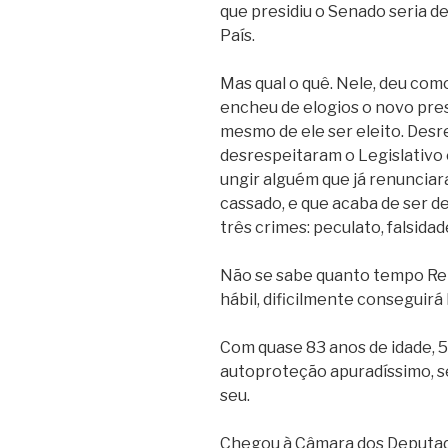
que presidiu o Senado seria de
País.
Mas qual o quê. Nele, deu como
encheu de elogios o novo pre
mesmo de ele ser eleito. Desre
desrespeitaram o Legislativo
ungir alguém que já renuncia
cassado, e que acaba de ser d
três crimes: peculato, falsida
Não se sabe quanto tempo Re
hábil, dificilmente conseguirá
Com quase 83 anos de idade, 5
autoproteção apuradíssimo, s
seu.
Chegou à Câmara dos Deputad