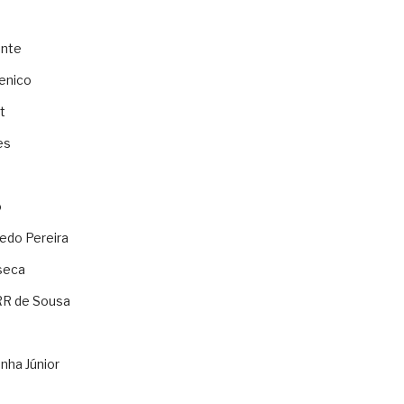
ente
enico
t
es
o
ledo Pereira
seca
RR de Sousa
nha Júnior