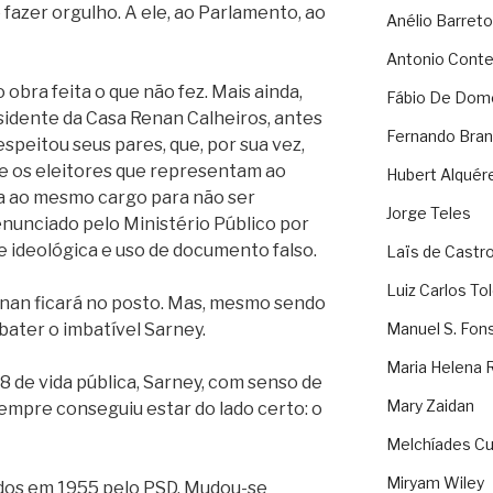
 fazer orgulho. A ele, ao Parlamento, ao
Anélio Barreto
Antonio Cont
 obra feita o que não fez. Mais ainda,
Fábio De Dom
sidente da Casa Renan Calheiros, antes
Fernando Bran
speitou seus pares, que, por sua vez,
 e os eleitores que representam ao
Hubert Alquér
ra ao mesmo cargo para não ser
Jorge Teles
enunciado pelo Ministério Público por
de ideológica e uso de documento falso.
Laïs de Castr
Luiz Carlos To
nan ficará no posto. Mas, mesmo sendo
 bater o imbatível Sarney.
Manuel S. Fon
Maria Helena 
8 de vida pública, Sarney, com senso de
Mary Zaidan
empre conseguiu estar do lado certo: o
Melchíades Cu
Miryam Wiley
os em 1955 pelo PSD. Mudou-se