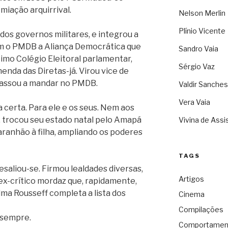
iação arquirrival.
Nelson Merlin
Plínio Vicente
 dos governos militares, e integrou a
om o PMDB a Aliança Democrática que
Sandro Vaia
imo Colégio Eleitoral parlamentar,
Sérgio Vaz
enda das Diretas-já. Virou vice de
 Passou a mandar no PMDB.
Valdir Sanches
Vera Vaia
 certa. Para ele e os seus. Nem aos
, trocou seu estado natal pelo Amapá
Vivina de Assi
ranhão à filha, ampliando os poderes
TAGS
esaliou-se. Firmou lealdades diversas,
Artigos
 ex-crítico mordaz que, rapidamente,
lma Rousseff completa a lista dos
Cinema
Compilações
 sempre.
Comportamen