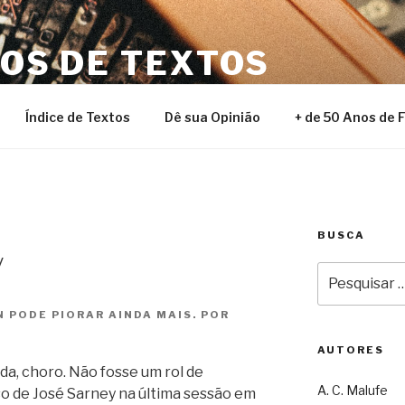
NOS DE TEXTOS
Índice de Textos
Dê sua Opinião
+ de 50 Anos de 
BUSCA
y
Pesquisar
por:
 PODE PIORAR AINDA MAIS. POR
AUTORES
a, choro. Não fosse um rol de
A. C. Malufe
so de José Sarney na última sessão em