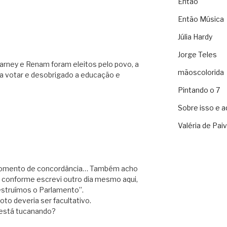
Então
Então Música
Júlia Hardy
Jorge Teles
arney e Renam foram eleitos pelo povo, a
mãoscolorida
 a votar e desobrigado a educação e
Pintando o 7
Sobre isso e a
Valéria de Pai
ro momento de concordância… Também acho
s, conforme escrevi outro dia mesmo aqui,
estruímos o Parlamento”.
oto deveria ser facultativo.
 está tucanando?