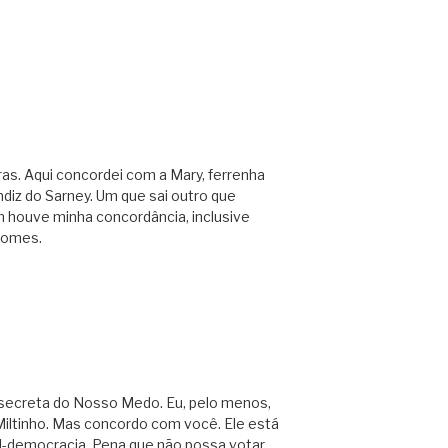
as. Aqui concordei com a Mary, ferrenha
diz do Sarney. Um que sai outro que
m houve minha concordância, inclusive
nomes.
e secreta do Nosso Medo. Eu, pelo menos,
iltinho. Mas concordo com você. Ele está
al-democracia. Pena que não possa votar