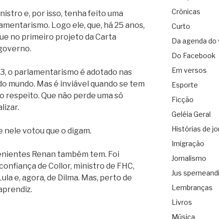
Crônicas
istro e, por isso, tenha feito uma
mentarismo. Logo ele, que, há 25 anos,
Curto
ue no primeiro projeto da Carta
Da agenda do 
governo.
Do Facebook
Em versos
93, o parlamentarismo é adotado nas
o mundo. Mas é inviável quando se tem
Esporte
o respeito. Que não perde uma só
Ficção
izar.
Geléia Geral
Histórias de jo
e nele votou que o digam.
Imigração
enientes Renan também tem. Foi
Jornalismo
nfiança de Collor, ministro de FHC,
Jus sperneand
la e, agora, de Dilma. Mas, perto de
Lembranças
aprendiz.
Livros
Música