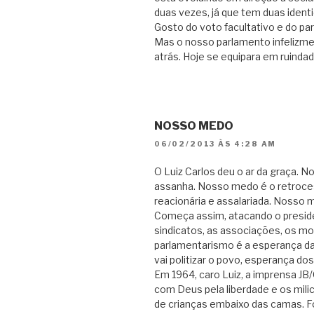
duas vezes, já que tem duas ident
Gosto do voto facultativo e do par
Mas o nosso parlamento infelizm
atrás. Hoje se equipara em ruinda
NOSSO MEDO
06/02/2013 ÀS 4:28 AM
O Luiz Carlos deu o ar da graça.
assanha. Nosso medo é o retroce
reacionária e assalariada. Nosso 
Começa assim, atacando o presiden
sindicatos, as associações, os mo
parlamentarismo é a esperança das
vai politizar o povo, esperança dos
Em 1964, caro Luiz, a imprensa J
com Deus pela liberdade e os mi
de crianças embaixo das camas. F