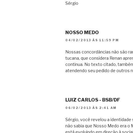
Sérgio
NOSSO MEDO
04/02/2013 ÀS 11:59 PM
Nossas concordâncias não são rar
tucana, que considera Renan apren
continua. No texto citado, també
atendendo seu pedido de outros 
LUIZ CARLOS - BSB/DF
06/02/2013 ÀS 2:41 AM
Sérgio, você revelou a identidad
não sabia que Nosso Medo era o M
está evoluindo em direção à soci