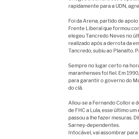
rapidamente para a UDN, agrem
Foi da Arena, partido de apoio
Frente Liberal que formou c
elegeu Tancredo Neves no últ
realizado após a derrota da em
Tancredo, subiu ao Planalto.
Sempre no lugar certo na hora
maranhenses foi fiel. Em 1990
para garantir o governo do Ma
do clã.
Aliou-se a Fernando Collor e d
de FHC a Lula, esse último um
passou a lhe fazer mesuras. Di
Sarney-dependentes.
Intocável, vai assombrar para