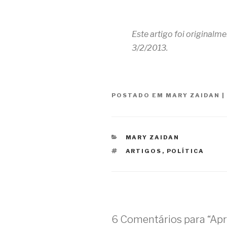
Este artigo foi originalm
3/2/2013.
POSTADO EM
MARY ZAIDAN
|
CATEGORIAS
MARY ZAIDAN
TAGS
ARTIGOS
,
POLÍTICA
6 Comentários para “Apr