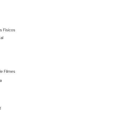
s Físicos
al
de Filmes
a
g