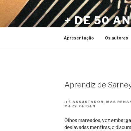
Pular
para
+ DE 50 A
o
conteúdo
Por Sérgio Vaz e Amigos
Apresentação
Os autores
Aprendiz de Sarne
::
É ASSUSTADOR, MAS RENAN
MARY ZAIDAN
Olhos mareados, voz embargad
deslavadas mentiras, o discur