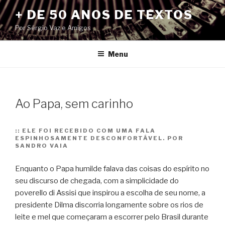
Pular
+ DE 50 ANOS DE TEXTOS
para
Por Sérgio Vaz e Amigos
o
conteúdo
Menu
Ao Papa, sem carinho
::
ELE FOI RECEBIDO COM UMA FALA
ESPINHOSAMENTE DESCONFORTÁVEL. POR
SANDRO VAIA
Enquanto o Papa humilde falava das coisas do espírito no
seu discurso de chegada, com a simplicidade do
poverello di Assisi que inspirou a escolha de seu nome, a
presidente Dilma discorria longamente sobre os rios de
leite e mel que começaram a escorrer pelo Brasil durante