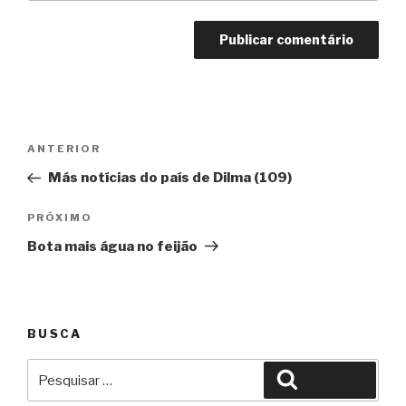
Navegação
Anterior
ANTERIOR
de
Más notícias do país de Dilma (109)
Post
Próximo
PRÓXIMO
Bota mais água no feijão
BUSCA
Pesquisar
Pesquisar
por: