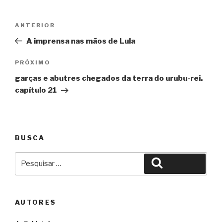
Navegação
Anterior
ANTERIOR
de
A imprensa nas mãos de Lula
Post
Próximo
PRÓXIMO
garças e abutres chegados da terra do urubu-rei.
capítulo 21
BUSCA
Pesquisar
Pesquisar
por:
AUTORES