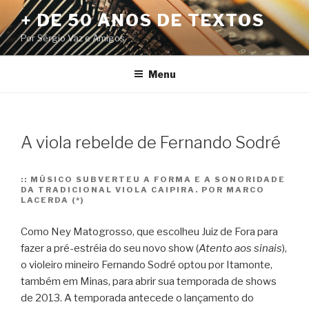
Pular
+ DE 50 ANOS DE TEXTOS
para
Por Sérgio Vaz e Amigos
o
conteúdo
Menu
A viola rebelde de Fernando Sodré
::
MÚSICO SUBVERTEU A FORMA E A SONORIDADE
DA TRADICIONAL VIOLA CAIPIRA. POR MARCO
LACERDA (*)
Como Ney Matogrosso, que escolheu Juiz de Fora para
fazer a pré-estréia do seu novo show (
Atento aos sinais
),
o violeiro mineiro Fernando Sodré optou por Itamonte,
também em Minas, para abrir sua temporada de shows
de 2013.
A temporada antecede o lançamento do