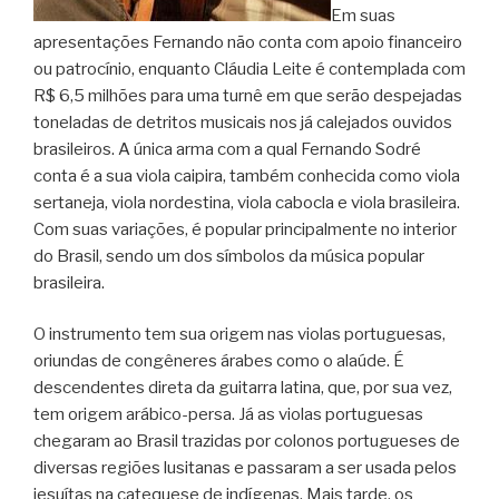
Em suas
apresentações Fernando não conta com apoio financeiro
ou patrocínio, enquanto Cláudia Leite é contemplada com
R$ 6,5 milhões para uma turnê em que serão despejadas
toneladas de detritos musicais nos já calejados ouvidos
brasileiros. A única arma com a qual Fernando Sodré
conta é a sua viola caipira, também conhecida como viola
sertaneja, viola nordestina, viola cabocla e viola brasileira.
Com suas variações, é popular principalmente no interior
do Brasil, sendo um dos símbolos da música popular
brasileira.
O instrumento tem sua origem nas violas portuguesas,
oriundas de congêneres árabes como o alaúde. É
descendentes direta da guitarra latina, que, por sua vez,
tem origem arábico-persa. Já as violas portuguesas
chegaram ao Brasil trazidas por colonos portugueses de
diversas regiões lusitanas e passaram a ser usada pelos
jesuítas na catequese de indígenas. Mais tarde, os