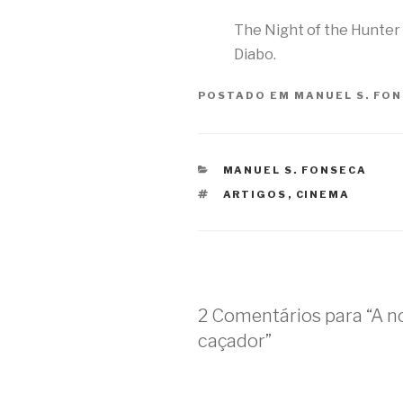
The Night of the Hunter
Diabo.
POSTADO EM
MANUEL S. FO
CATEGORIAS
MANUEL S. FONSECA
TAGS
ARTIGOS
,
CINEMA
2 Comentários para “A no
caçador”