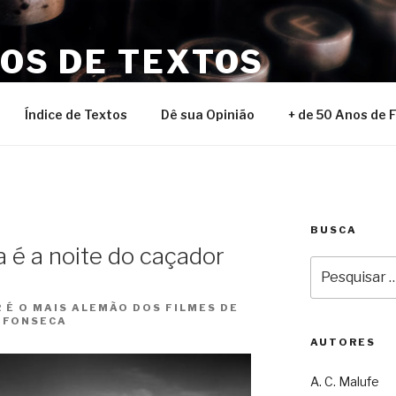
NOS DE TEXTOS
Índice de Textos
Dê sua Opinião
+ de 50 Anos de 
BUSCA
a é a noite do caçador
Pesquisar
por:
 É O MAIS ALEMÃO DOS FILMES DE
 FONSECA
AUTORES
A. C. Malufe