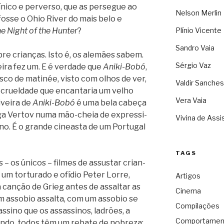
ico e per­verso, que as per­se­gue ao
Nelson Merlin
fosse o Ohio River do mais belo e
e Night of the Hun­ter
?
Plínio Vicente
Sandro Vaia
re cri­an­ças. Isto é, os ale­mães sabem.
Sérgio Vaz
eira fez um. E é ver­dade que
Aniki-Bobó
,
co de mati­née, visto com olhos de ver,
Valdir Sanches
cru­el­dade que encan­ta­ria um velho
Vera Vaia
i­veira de
Aniki-Bobó
é uma bela cabeça
a Ver­tov numa mão-cheia de expres­si­
Vivina de Assi
no. É o grande cine­asta de um Por­tu­gal
TAGS
 os únicos – fil­mes de assus­tar cri­an­
 um tor­tu­rado e ofí­dio Peter Lorre,
Artigos
a can­ção de Grieg antes de assal­tar as
Cinema
m asso­bio assalta, com um asso­bio se
Compilações
s­sino que os assas­si­nos, ladrões, a
Comportamen
mundo, todos têm um rebate de nobreza: