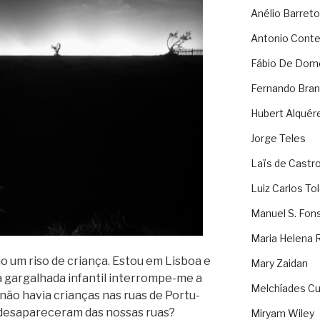
Anélio Barreto
Antonio Cont
Fábio De Dom
Fernando Bran
Hubert Alquér
Jorge Teles
Laïs de Castr
Luiz Carlos To
Manuel S. Fon
Maria Helena 
o um riso de cri­ança. Estou em Lis­boa e
Mary Zaidan
ma gar­ga­lhada infan­til interrompe-me a
Melchíades Cu
 não havia cri­an­ças nas ruas de Por­tu­
esa­pa­re­ce­ram das nos­sas ruas?
Miryam Wiley