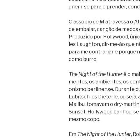
unem-se para o pren­der, con­d
O asso­bio de
M
atra­vessa o A
de emba­lar, can­ção de medos
Pro­du­zido por Hollywood, únic
les Laugh­ton, dir-me-ão que n
para me con­tra­riar e por­que 
como burro.
The Night of the Hun­ter
é o mai
men­tos, os ambi­en­tes, os con­
o­nismo ber­li­nense. Durante d
Lubitsch, os Die­terle, ou seja,
Malibu, toma­vam o dry-martin
Sun­set. Hollywood banhou-se
mesmo copo.
Em
The Night of the Hun­ter
, R