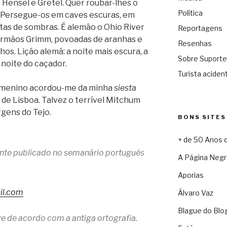
Hen­sel e Gre­tel. Quer roubar-lhes o
Política
u. Persegue-os em caves escu­ras, em
s­tas de som­bras. É ale­mão o Ohio River
Reportagens
rmãos Grimm, povo­a­das de ara­nhas e
Resenhas
ochos. Lição alemã: a noite mais escura, a
Sobre Suporte
a noite do caçador.
Turista acident
o menino acordou-me da minha
siesta
 de Lis­boa. Tal­vez o ter­rí­vel Mit­chum
­gens do Tejo.
BONS SITES
+ de 50 Anos 
mente publicado no semanário português
A Página Negr
Aporias
il.com
Álvaro Vaz
Blague do Blo
e de acordo com a antiga ortografia.