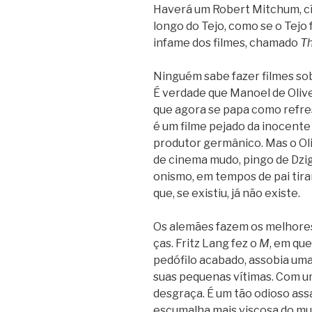
Haverá um Robert Mit­chum, cín
longo do Tejo, como se o Tejo 
infame dos fil­mes, cha­mado
Th
Nin­guém sabe fazer fil­mes sob
É ver­dade que Manoel de Oli­v
que agora se papa como refres
é um filme pejado da ino­cente 
pro­du­tor ger­mâ­nico. Mas o Ol
de cinema mudo, pingo de Dzig
o­nismo, em tem­pos de pai tira
que, se exis­tiu, já não existe.
Os ale­mães fazem os melho­res –
ças. Fritz Lang fez o
M
, em que
pedó­filo aca­bado, asso­bia um
suas peque­nas víti­mas. Com u
des­graça. É um tão odi­oso assa
escu­ma­lha mais vis­cosa do 