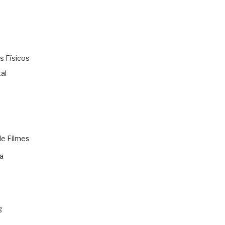
s Físicos
al
de Filmes
a
g