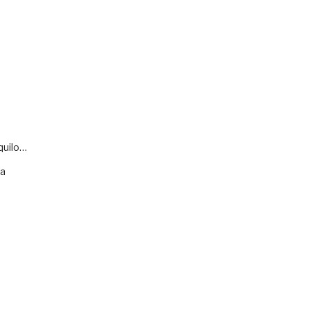
quilo…
va