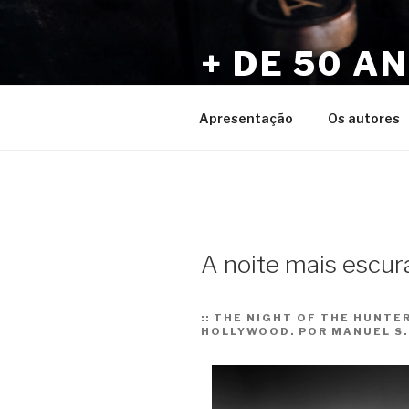
Pular
para
+ DE 50 A
o
conteúdo
Por Sérgio Vaz e Amigos
Apresentação
Os autores
A noite mais escur
::
THE NIGHT OF THE HUNTER
HOLLYWOOD. POR MANUEL S.