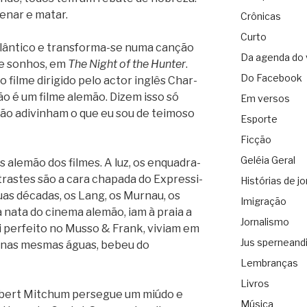
e­nar e matar.
Crônicas
Curto
tlân­tico e transforma-se numa can­ção
Da agenda do 
 e sonhos, em
The Night of the Hun­ter
.
Do Facebook
o filme diri­gido pelo actor inglês Char­
ão é um filme ale­mão. Dizem isso só
Em versos
não adi­vi­nham o que eu sou de tei­moso
Esporte
Ficção
Geléia Geral
s ale­mão dos fil­mes. A luz, os enqua­dra­
tras­tes são a cara cha­pada do Expres­si­
Histórias de jo
uas déca­das, os Lang, os Mur­nau, os
Imigração
 a nata do cinema ale­mão, iam à praia a
Jornalismo
i per­feito no Musso & Frank, viviam em
Jus sperneand
 nas mes­mas águas, bebeu do
Lembranças
Livros
obert Mit­chum per­se­gue um miúdo e
Música