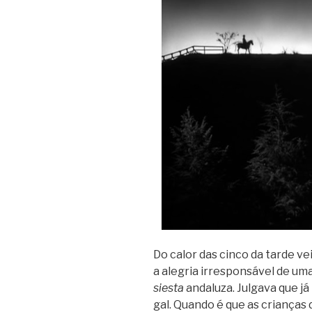
Do calor das cinco da tarde vei
a ale­gria irres­pon­sá­vel de u
siesta
anda­luza. Jul­gava que já
gal.
Quando é que as cri­an­ças d