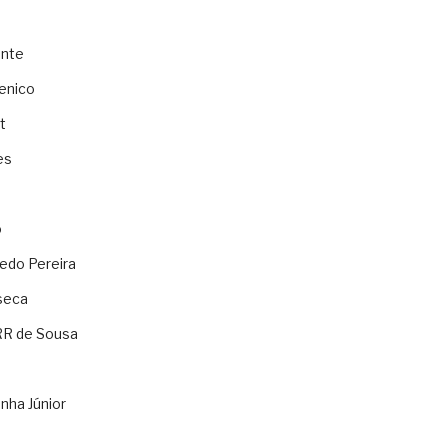
ente
enico
t
es
o
ledo Pereira
seca
RR de Sousa
nha Júnior