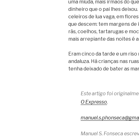
uma miúda, mais irmãos do que 
dinheiro que o pai lhes dei­xo
celei­ros de lua vaga, em flo­re
que des­cem: tem mar­gens de i
rãs, coe­lhos, tar­ta­ru­gas e m
mais arre­pi­ante das noi­tes é 
Eram cinco da tarde e um ris
anda­luza. Há cri­an­ças nas ruas
tenha dei­xado de bater as mar
Este artigo foi original
O Expresso
.
manuel.s.phonseca@gma
Manuel S. Fonseca escrev