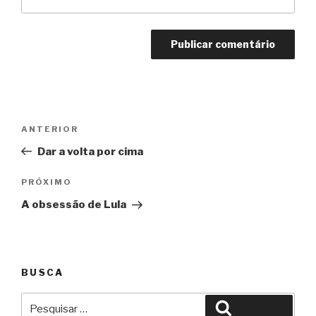
Navegação
Anterior
ANTERIOR
de
Dar a volta por cima
Post
Próximo
PRÓXIMO
A obsessão de Lula
BUSCA
Pesquisar
Pesquisar