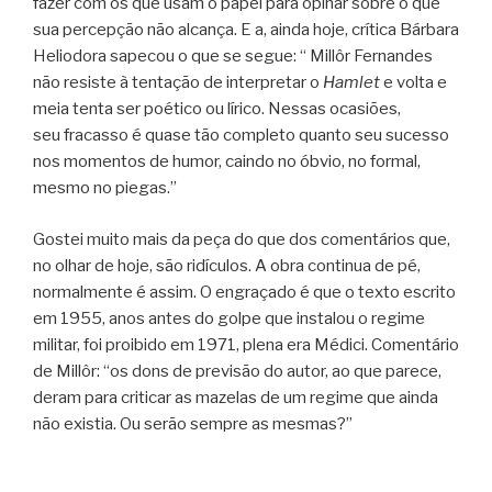
fazer com os que usam o papel para opinar sobre o que
sua percepção não alcança. E a, ainda hoje, crítica Bárbara
Heliodora sapecou o que se segue: “ Millôr Fernandes
não resiste à tentação de interpretar o
Hamlet
e volta e
meia tenta ser poético ou lírico. Nessas ocasiões,
seu fracasso é quase tão completo quanto seu sucesso
nos momentos de humor, caindo no óbvio, no formal,
mesmo no piegas.”
Gostei muito mais da peça do que dos comentários que,
no olhar de hoje, são ridículos. A obra continua de pé,
normalmente é assim. O engraçado é que o texto escrito
em 1955, anos antes do golpe que instalou o regime
militar, foi proibido em 1971, plena era Médici. Comentário
de Millôr: “os dons de previsão do autor, ao que parece,
deram para criticar as mazelas de um regime que ainda
não existia. Ou serão sempre as mesmas?”