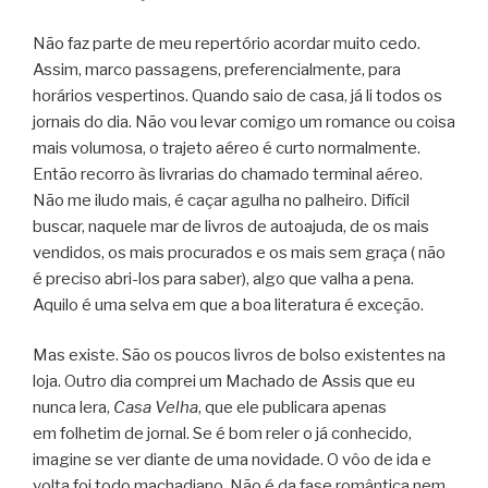
Não faz parte de meu repertório acordar muito cedo.
Assim, marco passagens, preferencialmente, para
horários vespertinos. Quando saio de casa, já li todos os
jornais do dia. Não vou levar comigo um romance ou coisa
mais volumosa, o trajeto aéreo é curto normalmente.
Então recorro às livrarias do chamado terminal aéreo.
Não me iludo mais, é caçar agulha no palheiro. Difícil
buscar, naquele mar de livros de autoajuda, de os mais
vendidos, os mais procurados e os mais sem graça ( não
é preciso abri-los para saber), algo que valha a pena.
Aquilo é uma selva em que a boa literatura é exceção.
Mas existe. São os poucos livros de bolso existentes na
loja. Outro dia comprei um Machado de Assis que eu
nunca lera,
Casa Velha
, que ele publicara apenas
em folhetim de jornal. Se é bom reler o já conhecido,
imagine se ver diante de uma novidade. O vôo de ida e
volta foi todo machadiano. Não é da fase romântica nem