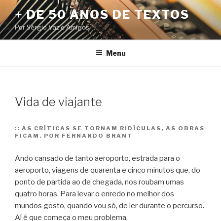
Pular
+ DE 50 ANOS DE TEXTOS
para
Por Sérgio Vaz e Amigos
o
conteúdo
Menu
Vida de viajante
::
AS CRÍTICAS SE TORNAM RIDÍCULAS, AS OBRAS
FICAM. POR FERNANDO BRANT
Ando cansado de tanto aeroporto, estrada para o
aeroporto, viagens de quarenta e cinco minutos que, do
ponto de partida ao de chegada, nos roubam umas
quatro horas. Para levar o enredo no melhor dos
mundos gosto, quando vou só, de ler durante o percurso.
Aí é que começa o meu problema.