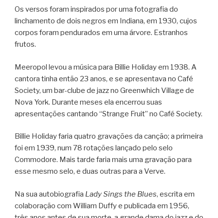
Os versos foram inspirados por uma fotografia do
linchamento de dois negros em Indiana, em 1930, cujos
corpos foram pendurados em uma árvore. Estranhos
frutos.
Meeropol levou a música para Billie Holiday em 1938. A
cantora tinha então 23 anos, e se apresentava no Café
Society, um bar-clube de jazz no Greenwhich Village de
Nova York. Durante meses ela encerrou suas
apresentações cantando “Strange Fruit” no Café Society.
Billie Holiday faria quatro gravações da canção; a primeira
foi em 1939, num 78 rotações lançado pelo selo
Commodore. Mais tarde faria mais uma gravação para
esse mesmo selo, e duas outras para a Verve.
Na sua autobiografia
Lady Sings the Blues
, escrita em
colaboração com William Duffy e publicada em 1956,
três anos antes de sua morte, a grande dama do jazz e do