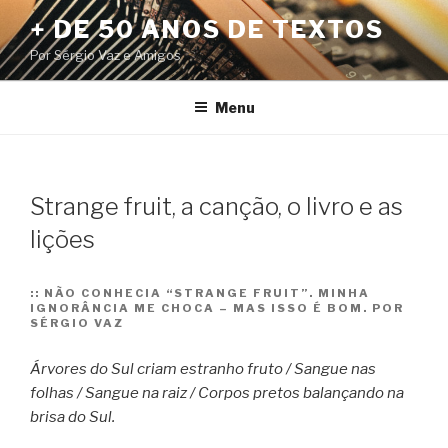
Pular
+ DE 50 ANOS DE TEXTOS
para
Por Sérgio Vaz e Amigos
o
conteúdo
Menu
Strange fruit, a canção, o livro e as
lições
::
NÃO CONHECIA “STRANGE FRUIT”. MINHA
IGNORÂNCIA ME CHOCA – MAS ISSO É BOM. POR
SÉRGIO VAZ
Árvores do Sul criam estranho fruto / Sangue nas
folhas / Sangue na raiz / Corpos pretos balançando na
brisa do Sul.