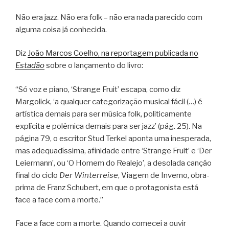
Não era jazz. Não era folk – não era nada parecido com
alguma coisa já conhecida.
Diz
João Marcos Coelho, na reportagem publicada no
Estadão
sobre o lançamento do livro:
“Só voz e piano, ‘Strange Fruit’ escapa, como diz
Margolick, ‘a qualquer categorização musical fácil (…) é
artística demais para ser música folk, politicamente
explícita e polêmica demais para ser jazz’ (pág. 25). Na
página 79, o escritor Stud Terkel aponta uma inesperada,
mas adequadíssima, afinidade entre ‘Strange Fruit’ e ‘Der
Leiermann’, ou ‘O Homem do Realejo’, a desolada canção
final do ciclo
Der Winterreise
, Viagem de Inverno, obra-
prima de Franz Schubert, em que o protagonista está
face a face com a morte.”
Face a face com a morte. Quando comecei a ouvir