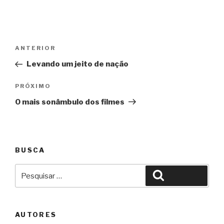
Navegação
Anterior
ANTERIOR
de
Levando um jeito de nação
Post
Próximo
PRÓXIMO
O mais sonâmbulo dos filmes
BUSCA
Pesquisar
Pesquisar
por:
AUTORES