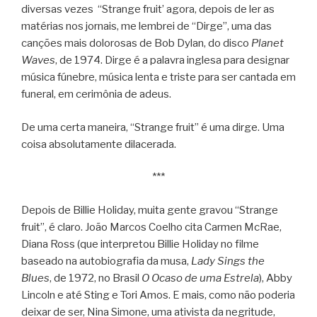
diversas vezes “Strange fruit’ agora, depois de ler as
matérias nos jornais, me lembrei de “Dirge”, uma das
canções mais dolorosas de Bob Dylan, do disco
Planet
Waves
, de 1974. Dirge é a palavra inglesa para designar
música fúnebre, música lenta e triste para ser cantada em
funeral, em cerimônia de adeus.
De uma certa maneira, “Strange fruit” é uma dirge. Uma
coisa absolutamente dilacerada.
***
Depois de Billie Holiday, muita gente gravou “Strange
fruit”, é claro. João Marcos Coelho cita Carmen McRae,
Diana Ross (que interpretou Billie Holiday no filme
baseado na autobiografia da musa,
Lady Sings the
Blues
, de 1972, no Brasil
O Ocaso de uma Estrela
), Abby
Lincoln e até Sting e Tori Amos. E mais, como não poderia
deixar de ser, Nina Simone, uma ativista da negritude,