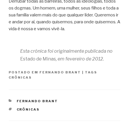
Derrubar todas as barreiras, todos as ideologias, todos
os dogmas. Um homem, uma mulher, seus filhos e toda a
sua família valem mais do que qualquer líder. Queremos ir
e andar por aí, quando quisermos, para onde quisermos. A
vida é nossa e vamos vivê-la.
Esta crônica foi originalmente publicada no
Estado de Minas
, em fevereiro de 2012.
POSTADO EM
FERNANDO BRANT
|
TAGS
CRÔNICAS
CATEGORIAS
FERNANDO BRANT
TAGS
CRÔNICAS