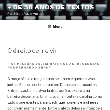
Pular
+ DE 50 ANOS DE TEXTOS
para
Por Sérgio Vaz e Amigos
o
conteúdo
Menu
O direito de ir e vir
::
AS PESSOAS VALEM MAIS QUE AS IDEOLOGIAS.
POR FERNANDO BRANT
A moça síria e o moço druso se amam e querem viver
juntos. Eles se conheceram em Damasco, estudantes.
Entre o gostar e o viver juntos, porém, existe uma
barreira desumana. Um muro, uma fronteira canalha como
tudo o que existe para impedir que homens e mulheres
convivam normalmente.
Entre o afeto deles se interpõe a