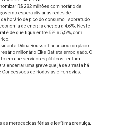
omizar R$ 282 milhões com horário de
overno espera aliviar as redes de
s de horário de pico do consumo –sobretudo
a economia de energia chegou a 4,6%. Neste
ral é de que fique entre 5% e 5,5%, com
rico.
idente Dilma Rousseff anunciou um plano
esário milionário Eike Batista empolgado. O
o em que servidores públicos tentam
ra encerrar uma greve que já se arrasta há
 Concessões de Rodovias e Ferrovias.
s as merececidas férias e legítima preguiça.