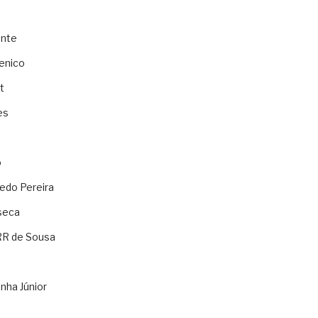
ente
enico
t
es
o
ledo Pereira
seca
RR de Sousa
nha Júnior