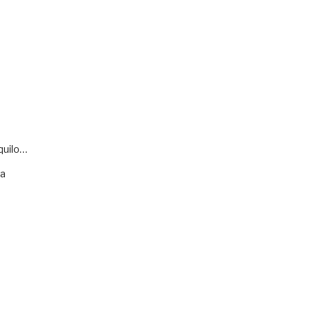
quilo…
va