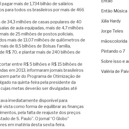
Então
 pagar mais de 1,734 bilhão de salários
 para todos os brasileiros por mais de 466
Então Música
Júlia Hardy
is de 34,3 milhões de casas populares de 40
alas de aula equipadas, mais de 4,7 milhões
Jorge Teles
ais de 25 milhões de postos policiais.
dos mais de 13,07 milhões de quilômetros de
mãoscolorida
is de 8,5 bilhões de Bolsas Família,
Pintando o 7
de R$ 70, e plantar mais de 240 bilhões de
Sobre isso e a
ortar entre R$ 5 bilhões e R$ 15 bilhões de
das em 2013, informaram jornais brasileiros
Valéria de Pai
 fazem parte do Programa de Otimização de
lgado na quinta-feira pela presidente da
e cujas metas deverão ser divulgadas até
tava imediatamente disponível para
 vista como forma de equilibrar as finanças
timentos, pela falta de reajuste dos preços
tado de S. Paulo”. O jornal “O Globo”
s em matéria desta sexta-feira.