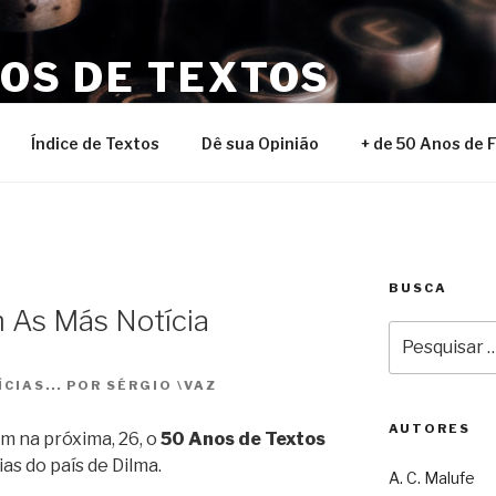
NOS DE TEXTOS
Índice de Textos
Dê sua Opinião
+ de 50 Anos de 
BUSCA
 As Más Notícia
Pesquisar
por:
IAS... POR SÉRGIO \VAZ
AUTORES
ém na próxima, 26, o
50 Anos de Textos
as do país de Dilma.
A. C. Malufe