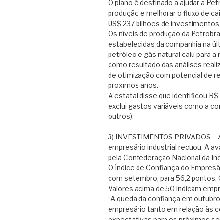
O plano é destinado a ajudar a Pet
produção e melhorar o fluxo de c
US$ 237 bilhões de investimentos
Os níveis de produção da Petrobr
estabelecidas da companhia na úl
petróleo e gás natural caiu para 
como resultado das análises reali
de otimização com potencial de r
próximos anos.
A estatal disse que identificou R
exclui gastos variáveis como a co
outros).
3) INVESTIMENTOS PRIVADOS – Ap
empresário industrial recuou. A ava
pela Confederação Nacional da Indú
O Índice de Confiança do Empresár
com setembro, para 56,2 pontos. O 
Valores acima de 50 indicam empr
“A queda da confiança em outubro 
empresário tanto em relação às c
expectativas para os próximos sei