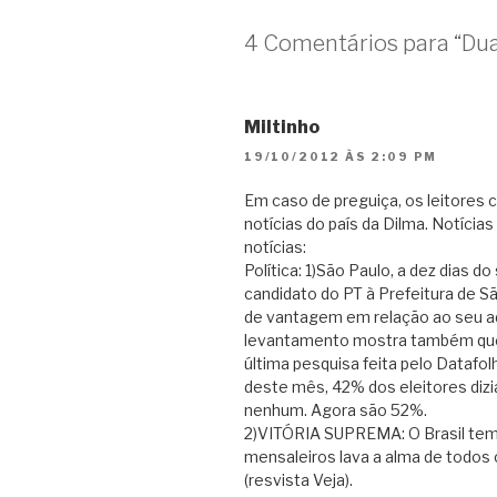
4 Comentários para “Du
Miltinho
19/10/2012 ÀS 2:09 PM
Em caso de preguiça, os leitores
notícias do país da Dilma. Notíci
notícias:
Política: 1)São Paulo, a dez dias d
candidato do PT à Prefeitura de S
de vantagem em relação ao seu ad
levantamento mostra também que 
última pesquisa feita pelo Datafolh
deste mês, 42% dos eleitores dizi
nenhum. Agora são 52%.
2)VITÓRIA SUPREMA: O Brasil tem
mensaleiros lava a alma de todos o
(resvista Veja).