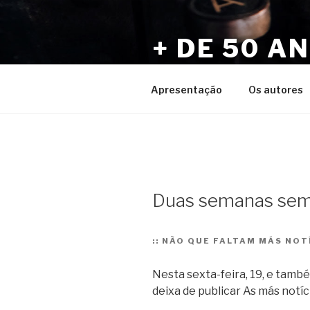
Pular
para
+ DE 50 A
o
conteúdo
Por Sérgio Vaz e Amigos
Apresentação
Os autores
Duas semanas sem
::
NÃO QUE FALTAM MÁS NOTÍC
Nesta sexta-feira, 19, e tamb
deixa de publicar As más notíci