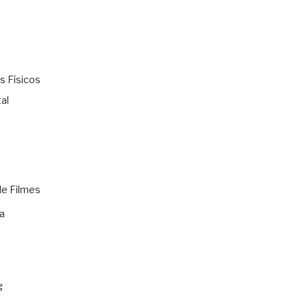
s Físicos
al
de Filmes
a
g