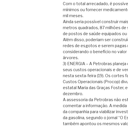
Com o total arrecadado, é possível
mínimos ou fornecer medicamentos
mil meses.
Ainda seria possível construir ma
metros quadrados, 87 milhões de s
de postos de saúde equipados ou m
Além disso, poderiam ser construí
redes de esgotos e serem pagas ma
considerando o benefício no valor 
árvores.
3) ENERGIA – A Petrobras planeja c
seus custos operacionais e de ven
nesta sexta-feira (19). Os cortes
Custos Operacionais (Procop) divu
estatal Maria das Graças Foster, 
dezembro.
A assessoria da Petrobras não es
comentar a informação. A medida é
da companhia para viabilizar inves
da gasolina, segundo o jornal “O Es
também apontou os mesmos valore