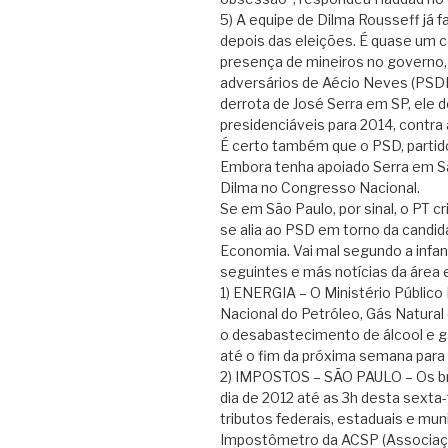
5) A equipe de Dilma Rousseff já 
depois das eleições. É quase um 
presença de mineiros no governo, 
adversários de Aécio Neves (PSD
derrota de José Serra em SP, ele 
presidenciáveis para 2014, contra 
É certo também que o PSD, partido
Embora tenha apoiado Serra em São
Dilma no Congresso Nacional.
Se em São Paulo, por sinal, o PT 
se alia ao PSD em torno da candi
Economia. Vai mal segundo a infan
seguintes e más notícias da área
1) ENERGIA – O Ministério Públic
Nacional do Petróleo, Gás Natura
o desabastecimento de álcool e g
até o fim da próxima semana para
2) IMPOSTOS – SÃO PAULO – Os br
dia de 2012 até as 3h desta sexta-
tributos federais, estaduais e mu
Impostômetro da ACSP (Associaçã