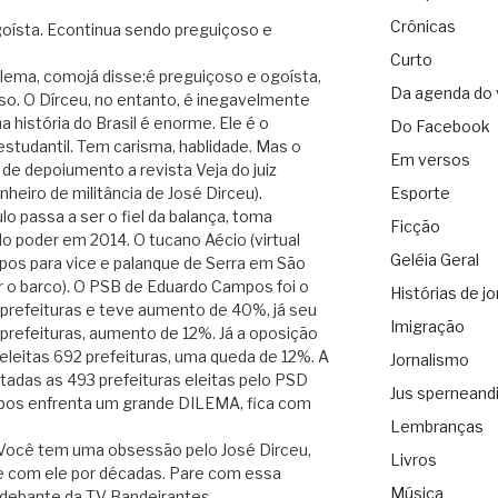
Crônicas
goísta. Econtinua sendo preguiçoso e
Curto
lema, comojá disse:é preguiçoso e ogoísta,
Da agenda do 
so. O Dírceu, no entanto, é inegavelmente
a história do Brasil é enorme. Ele é o
Do Facebook
tudantil. Tem carisma, hablidade. Mas o
Em versos
 de depoiumento a revista Veja do juiz
eiro de militância de José Dirceu).
Esporte
o passa a ser o fiel da balança, toma
Ficção
lo poder em 2014. O tucano Aécio (virtual
Geléia Geral
os para vice e palanque de Serra em São
r o barco). O PSB de Eduardo Campos foi o
Histórias de jo
 prefeituras e teve aumento de 40%, já seu
Imigração
prefeituras, aumento de 12%. Já a oposição
leitas 692 prefeituras, uma queda de 12%. A
Jornalismo
adas as 493 prefeituras eleitas pelo PSD
Jus sperneand
mpos enfrenta um grande DILEMA, fica com
Lembranças
-“Você tem uma obsessão pelo José Dirceu,
Livros
ve com ele por décadas. Pare com essa
Música
debante da TV Bandeirantes.