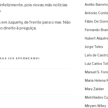
Anélio Barreto
 infelizmente, pois novas más notícias
.
Antonio Cont
Fábio De Dom
s em Juquehy, de frente para o mar. Não
ao direito à preguiça.
Fernando Bran
Hubert Alquér
Jorge Teles
Laïs de Castr
AGS
JUS SPERNEANDI
Luiz Carlos To
Manuel S. Fon
Maria Helena 
Mary Zaidan
Melchíades Cu
Miryam Wiley