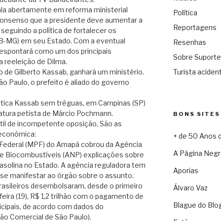
fala abertamente em reforma ministerial
Política
consenso que a presidente deve aumentar a
Reportagens
seguindo a política de fortalecer os
B-MG) em seu Estado. Com a eventual
Resenhas
despontará como um dos principais
Sobre Suporte
a reeleição de Dilma.
 de Gilberto Kassab, ganhará um ministério.
Turista acident
 Paulo, o prefeito é aliado do governo
critica Kassab sem tréguas, em Campinas (SP)
datura petista de Márcio Pochmann.
BONS SITES
til de incompetente oposição. São as
 econômica:
+ de 50 Anos 
o Federal (MPF) do Amapá cobrou da Agência
A Página Negr
l e Biocombustíveis (ANP) explicações sobre
asolina no Estado. A agência reguladora tem
Aporias
 se manifestar ao órgão sobre o assunto.
asileiros desembolsaram, desde o primeiro
Álvaro Vaz
feira (19), R$ 1,2 trilhão com o pagamento de
Blague do Blo
nicipais, de acordo com dados do
o Comercial de São Paulo).