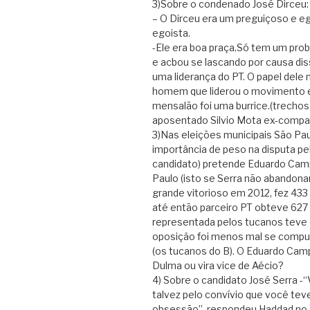
3)Sobre o condenado José Dirceu:
– O Dirceu era um preguiçoso e e
egoista.
-Ele era boa praça.Só tem um prob
e acbou se lascando por causa dis
uma liderança do PT. O papel dele n
homem que liderou o movimento es
mensalão foi uma burrice.(trechos
aposentado Silvio Mota ex-companh
3)Nas eleições municipais São Paul
importância de peso na disputa pe
candidato) pretende Eduardo Camp
Paulo (isto se Serra não abandona
grande vitorioso em 2012, fez 433
até então parceiro PT obteve 627 
representada pelos tucanos teve e
oposiçâo foi menos mal se comput
(os tucanos do B). O Eduardo Ca
Dulma ou vira vice de Aécio?
4) Sobre o candidato José Serra 
talvez pelo convívio que você te
obsessão”, respondeu Haddad no 