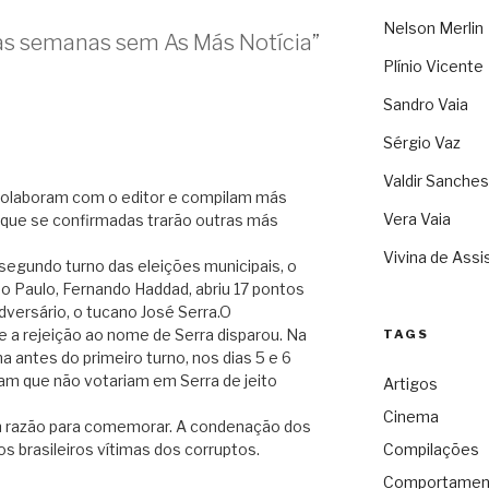
Nelson Merlin
as semanas sem As Más Notícia”
Plínio Vicente
Sandro Vaia
Sérgio Vaz
Valdir Sanches
 colaboram com o editor e compilam más
Vera Vaia
as que se confirmadas trarão outras más
Vivina de Assi
o segundo turno das eleições municipais, o
ão Paulo, Fernando Haddad, abriu 17 pontos
versário, o tucano José Serra.O
a rejeição ao nome de Serra disparou. Na
TAGS
a antes do primeiro turno, nos dias 5 e 6
am que não votariam em Serra de jeito
Artigos
Cinema
 razão para comemorar. A condenação dos
s brasileiros vítimas dos corruptos.
Compilações
Comportamen