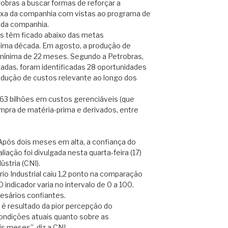
robras a buscar formas de reforçar a
aixa da companhia com vistas ao programa de
 da companhia.
as têm ficado abaixo das metas
tima década. Em agosto, a produção de
a mínima de 22 meses. Segundo a Petrobras,
zadas, foram identificadas 28 oportunidades
edução de custos relevante ao longo dos
$ 63 bilhões em custos gerenciáveis (que
mpra de matéria-prima e derivados, entre
ós dois meses em alta, a confiança do
liação foi divulgada nesta quarta-feira (17)
stria (CNI).
io Industrial caiu 1,2 ponto na comparação
indicador varia no intervalo de 0 a 100.
esários confiantes.
é resultado da pior percepção do
ondições atuais quanto sobre as
s meses”, diz a CNI.