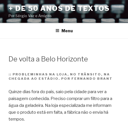
Pular
+ DE 50 ANOS DE TEXTOS
para
Por Sérgio Vaz e Amigos
o
conteúdo
Menu
De volta a Belo Horizonte
::
PROBLEMINHAS NA LOJA, NO TRÂNSITO, NA
CHEGADA AO ESTÁDIO. POR FERNANDO BRANT
Quinze dias fora do país, saio pela cidade para ver a
paisagem conhecida. Preciso comprar um filtro para a
água da geladeira. Na loja especializada me informam
que o produto está em falta, a fábrica não o envia há
tempos.