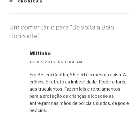
TAGS
CRÔNICAS
Um comentário para “De volta a Belo
Horizonte”
Miltinho
18/07/2012 ÀS 1:04 AM
Em BH, em Curitba, SP e RJ é a mesma coisa. A
crônica é retrato da imbecilidade. Poder e força
aos truculentos. Fazem leis e regulamentos
para a proteção de crianças e idosose as
entregam nas mãos de policiais surdos, cegos e
beócios.