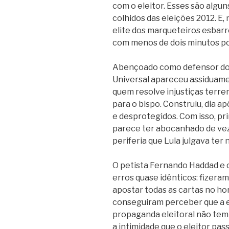
com o eleitor. Esses são algu
colhidos das eleições 2012.
E, 
elite dos marqueteiros esbar
com menos de dois minutos por 
Abençoado como defensor do c
Universal apareceu assiduam
quem resolve injustiças terre
para o bispo. Construiu, dia a
e desprotegidos. Com isso, pr
parece ter abocanhado de vez
periferia que Lula julgava ter 
O petista Fernando Haddad e 
erros quase idênticos: fizera
apostar todas as cartas no hor
conseguiram perceber que a e
propaganda eleitoral não tem 
a intimidade que o eleitor pass