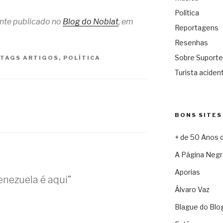
Política
ente publicado no
Blog do Noblat
, em
Reportagens
Resenhas
Sobre Suporte
TAGS
ARTIGOS
,
POLÍTICA
Turista acident
BONS SITES
+ de 50 Anos 
A Página Negr
Aporias
enezuela é aqui”
Álvaro Vaz
Blague do Blo