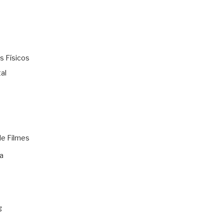
s Físicos
al
de Filmes
a
g