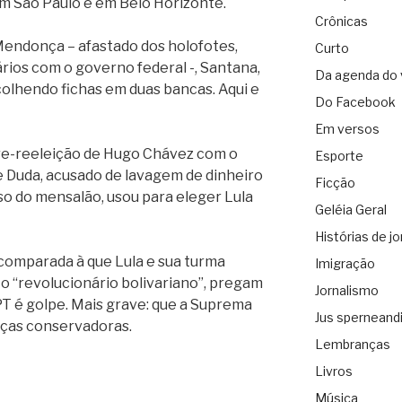
em São Paulo e em Belo Horizonte.
Crônicas
Mendonça – afastado dos holofotes,
Curto
rios com o governo federal -, Santana,
Da agenda do 
ecolhendo fichas em duas bancas. Aqui e
Do Facebook
Em versos
re-reeleição de Hugo Chávez com o
Esporte
 Duda, acusado de lavagem de dinheiro
Ficção
so do mensalão, usou para eleger Lula
Geléia Geral
Histórias de jo
comparada à que Lula e sua turma
Imigração
o “revolucionário bolivariano”, pregam
Jornalismo
T é golpe. Mais grave: que a Suprema
Jus sperneand
rças conservadoras.
Lembranças
Livros
Música