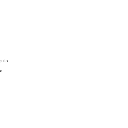
quilo…
va