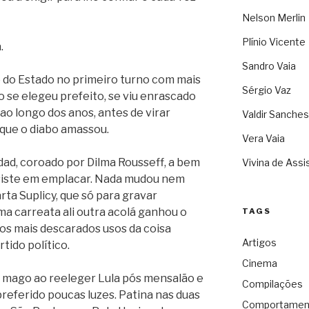
Nelson Merlin
Plínio Vicente
.
Sandro Vaia
 do Estado no primeiro turno com mais
Sérgio Vaz
o se elegeu prefeito, se viu enrascado
ao longo dos anos, antes de virar
Valdir Sanches
 que o diabo amassou.
Vera Vaia
dad, coroado por Dilma Rousseff, a bem
Vivina de Assi
esiste em emplacar. Nada mudou nem
ta Suplicy, que só para gravar
ma carreata ali outra acolá ganhou o
TAGS
dos mais descarados usos da coisa
Artigos
tido político.
Cinema
 mago ao reeleger Lula pós mensalão e
Compilações
 preferido poucas luzes. Patina nas duas
Comportamen