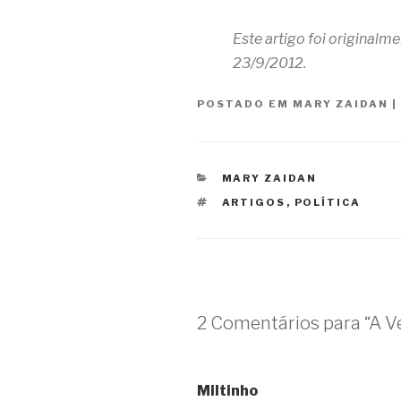
Este artigo foi originalm
23/9/2012.
POSTADO EM
MARY ZAIDAN
|
CATEGORIAS
MARY ZAIDAN
TAGS
ARTIGOS
,
POLÍTICA
2 Comentários para “A V
Miltinho