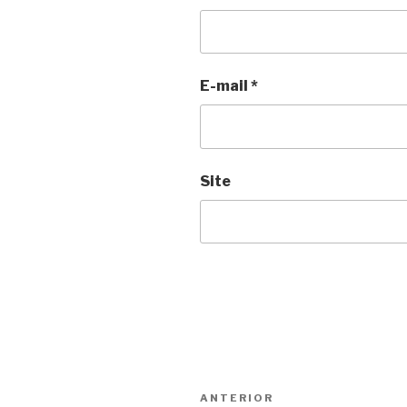
E-mail
*
Site
Navegação
Anterior
ANTERIOR