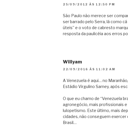
25/09/2012 ÀS 12:50 PM
São Paulo não merece ser compar
ser barrado pelo Serra, lá como c
úteis” e o voto de cabresto mar
resposta da paulicéia aos erros po
Willyam
22/09/2016 ÀS 11:02 AM
A Venezuela é aqui… no Maranhão,
Estádio Virgulino Sarney, após es
O que eu chamo de “Venezuela bra
agronegócio, mais profissionais e
lulopetismo. Este último, mais d
cidades, não conseguem exercer o 
Brasil…