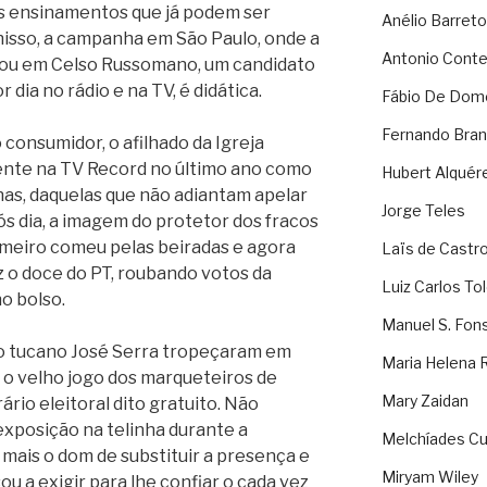
ns ensinamentos que já podem ser
Anélio Barreto
nisso, a campanha em São Paulo, onde a
Antonio Cont
rou em Celso Russomano, um candidato
dia no rádio e na TV, é didática.
Fábio De Dom
Fernando Bran
onsumidor, o afilhado da Igreja
ente na TV Record no último ano como
Hubert Alquér
nas, daquelas que não adiantam apelar
Jorge Teles
pós dia, a imagem do protetor dos fracos
imeiro comeu pelas beiradas e agora
Laïs de Castr
 o doce do PT, roubando votos da
Luiz Carlos To
no bolso.
Manuel S. Fon
o tucano José Serra tropeçaram em
Maria Helena 
m o velho jogo dos marqueteiros de
Mary Zaidan
ário eleitoral dito gratuito. Não
xposição na telinha durante a
Melchíades Cu
mais o dom de substituir a presença e
Miryam Wiley
ou a exigir para lhe confiar o cada vez