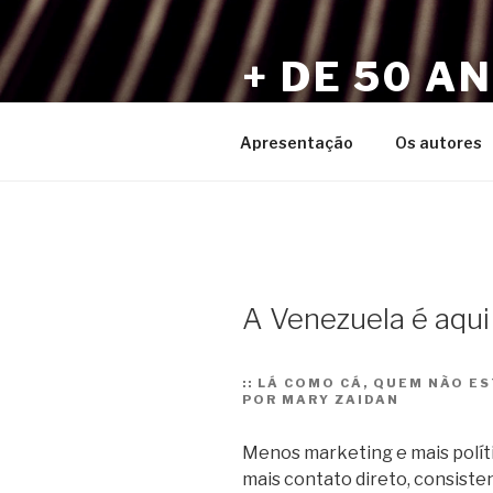
Pular
para
+ DE 50 A
o
conteúdo
Por Sérgio Vaz e Amigos
Apresentação
Os autores
A Venezuela é aqui
::
LÁ COMO CÁ, QUEM NÃO ES
POR MARY ZAIDAN
Menos marketing e mais polít
mais contato direto, consiste