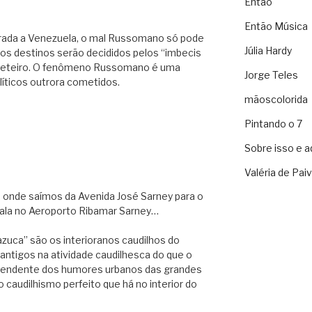
Então
Então Música
ada a Venezuela, o mal Russomano só pode
Júlia Hardy
á os destinos serão decididos pelos “imbecis
queteiro. O fenômeno Russomano é uma
Jorge Teles
líticos outrora cometidos.
mãoscolorida
Pintando o 7
Sobre isso e a
Valéria de Pai
 onde saímos da Avenida José Sarney para o
cala no Aeroporto Ribamar Sarney…
zuca” são os interioranos caudilhos do
 antigos na atividade caudilhesca do que o
ependente dos humores urbanos das grandes
caudilhismo perfeito que há no interior do