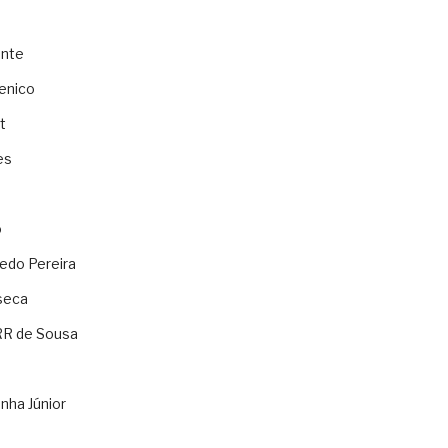
ente
enico
t
es
o
ledo Pereira
seca
RR de Sousa
nha Júnior