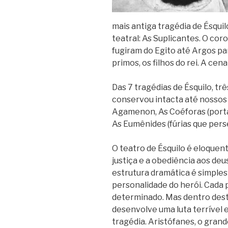
mais antiga tragédia de Ésqui
teatral: As Suplicantes. O co
fugiram do Egito até Argos p
primos, os filhos do rei. A cen
Das 7 tragédias de Ésquilo, trê
conservou intacta até nossos 
Agamenon, As Coéforas (porta
As Eumênides (fúrias que pers
O teatro de Ésquilo é eloquent
justiça e a obediência aos deu
estrutura dramática é simple
personalidade do herói. Cad
determinado. Mas dentro dest
desenvolve uma luta terrível 
tragédia. Aristófanes, o grand