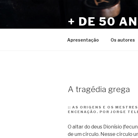
Pular
para
+ DE 50 A
o
conteúdo
Por Sérgio Vaz e Amigos
Apresentação
Os autores
A tragédia grega
::
AS ORIGENS E OS MESTRES
ENCENAÇÃO. POR JORGE TEL
O altar do deus Dionísio (fecu
de um círculo. Nesse círculo 