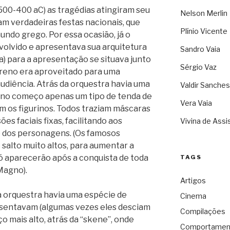
(500-400 aC) as tragédias atingiram seu
Nelson Merlin
m verdadeiras festas nacionais, que
Plínio Vicente
undo grego. Por essa ocasião, já o
volvido e apresentava sua arquitetura
Sandro Vaia
ra) para a apresentação se situava junto
Sérgio Vaz
erreno era aproveitado para uma
audiência. Atrás da orquestra havia uma
Valdir Sanches
– no começo apenas um tipo de tenda de
Vera Vaia
m os figurinos. Todos traziam máscaras
es faciais fixas, facilitando aos
Vivina de Assi
dos personagens. (Os famosos
 salto muito altos, para aumentar a
ó aparecerão após a conquista de toda
TAGS
Magno).
Artigos
a orquestra havia uma espécie de
Cinema
esentavam (algumas vezes eles desciam
Compilações
ço mais alto, atrás da “skene”, onde
Comportamen