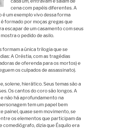
cada um, entravam e saíam de
cena com papéis diferentes. A
lo é um exemplo vivo dessa forma
ro é formado por moças gregas que
ara escapar de um casamento com seus
a mostra o pedido de asilo.
s formam a única trilogia que se
dias: A Oréstia, com as tragédias
doras de oferenda para os mortos) e
eguem os culpados de assassinato).
e, solene, hierático. Seus temas são a
ses. Os cantos do coro são longos. A
s e não há aprofundamento na
a personagem tem um papel bem
e painel, quase sem movimento, se
entre os elementos que participam da
e comediógrafo, dizia que Ésquilo era