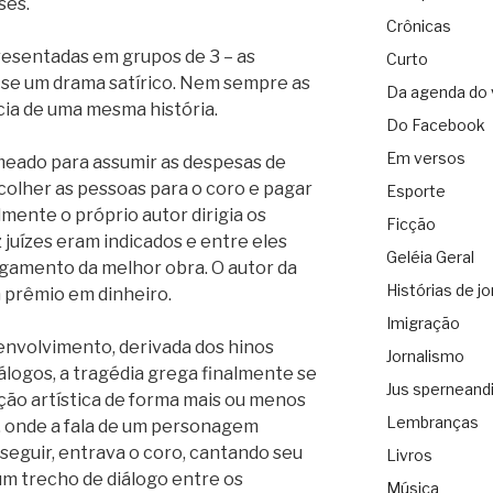
ses.
Crônicas
esentadas em grupos de 3 – as
Curto
via-se um drama satírico. Nem sempre as
Da agenda do 
cia de uma mesma história.
Do Facebook
Em versos
meado para assumir as despesas de
colher as pessoas para o coro e pagar
Esporte
mente o próprio autor dirigia os
Ficção
 juízes eram indicados e entre eles
Geléia Geral
lgamento da melhor obra. O autor da
Histórias de jo
 prêmio em dinheiro.
Imigração
envolvimento, derivada dos hinos
Jornalismo
álogos, a tragédia grega finalmente se
Jus sperneand
ão artística de forma mais ou menos
Lembranças
o, onde a fala de um personagem
seguir, entrava o coro, cantando seu
Livros
 um trecho de diálogo entre os
Música