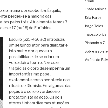
Então
Então Música
xaram uma obra soberba: Ésquilo,
mente perdeu-se a maioria das
Júlia Hardy
itas pelos três. Atualmente temos 7
Jorge Teles
cles e 17 (ou 18) de Eurípides.
mãoscolorida
Ésquilo (525-456 aC) introduziu
Pintando o 7
um segundo ator para dialogar e
isto muito enriqueceu a
Sobre isso e a
possibilidade de se criar um
Valéria de Pai
verdadeiro teatro. Nas suas
tragédias o coro desempenha um
importantíssimo papel,
exatamente como acontecia nos
rituais de Dionísio. Em algumas das
peças é o coro o verdadeiro
protagonista da ação. Os dois
atores tinham diversas atuações