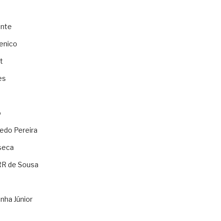
ente
enico
t
es
o
ledo Pereira
seca
RR de Sousa
nha Júnior