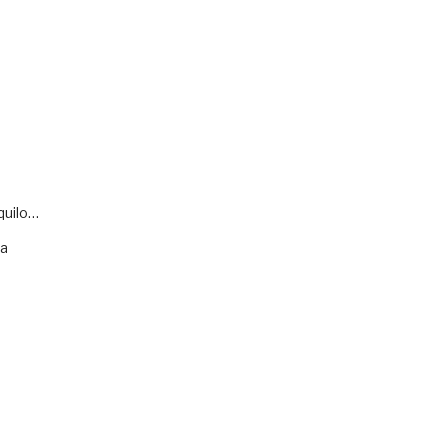
quilo…
va