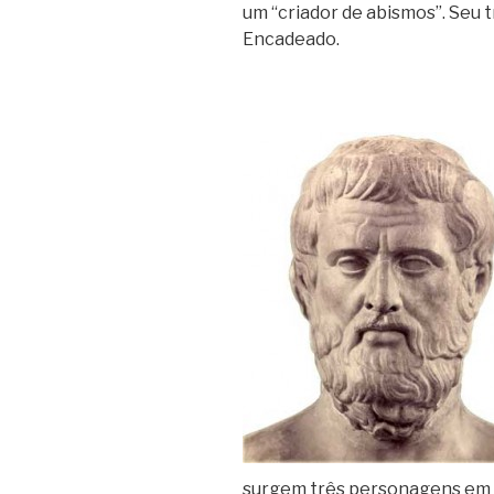
um “criador de abismos”. Seu
Encadeado.
surgem três personagens em c