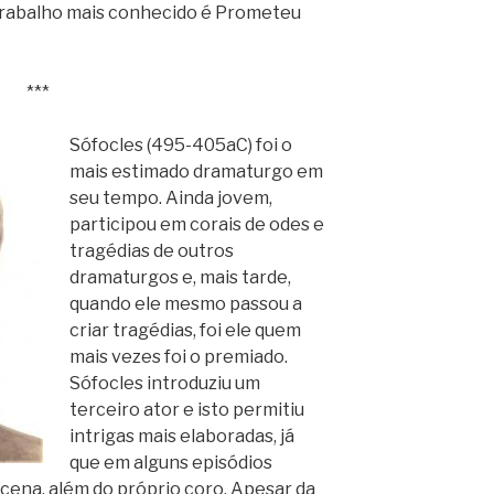
 trabalho mais conhecido é Prometeu
***
Sófocles (495-405aC) foi o
mais estimado dramaturgo em
seu tempo. Ainda jovem,
participou em corais de odes e
tragédias de outros
dramaturgos e, mais tarde,
quando ele mesmo passou a
criar tragédias, foi ele quem
mais vezes foi o premiado.
Sófocles introduziu um
terceiro ator e isto permitiu
intrigas mais elaboradas, já
que em alguns episódios
ena, além do próprio coro. Apesar da