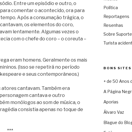
dio. Entre um episódio e outro, o
Política
para comentar o acontecido, ora para
Reportagens
tempo. Após a consumação trágica, o
 cantavam, os elementos do coro,
Resenhas
nçavam lentamente. Algumas vezes o
Sobre Suporte
ecia com o chefe do coro – o coreuta –
Turista acident
grega eram homens. Geralmente os mais
ininos. (Isso se repetirá no período
BONS SITES
akespeare e seus contemporâneos.)
+ de 50 Anos 
s atores cantavam. Também era
A Página Negr
 personagem cantava e outro
Aporias
mbém monólogos ao som de música, o
ragédia consistia apenas no toque de
Álvaro Vaz
Blague do Blo
***