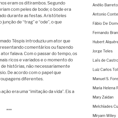
nos eram os ditirambos. Segundo
Anélio Barreto
briam com peles de bode; o bode era
Antonio Cont
ado durante as festas. Aristóteles
junção de “trag” e “ode”, o que
Fábio De Dom
Fernando Bran
mado Téspis introduziu um ator que
Hubert Alquér
apresentando comentários ou fazendo
Jorge Teles
 ator falava. Com o passar do tempo, os
mais ricos e variados e o momento do
Laïs de Castr
 de histórias, não necessariamente
Luiz Carlos To
sio. De acordo com o papel que
roupagens diferentes.
Manuel S. Fon
Maria Helena 
ação era uma “imitação da vida”. Eis a
Mary Zaidan
Melchíades Cu
***
Miryam Wiley