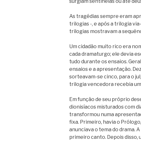
surgiam sentinelas ou até deu
As tragédias sempre eram apr
trilogias -, e após a trilogia 
trilogias mostravam a sequên
Um cidadão muito rico era no
cada dramaturgo; ele devia es
tudo durante os ensaios. Geral
ensaios e a apresentação. Dez
sorteavam-se cinco, para o ju
trilogia vencedora recebia um
Em função de seu próprio des
dionisíacos misturados com di
transformou numa apresentaç
fixa. Primeiro, havia o Prólog
anunciava o tema do drama. A 
primeiro canto. Depois disso,