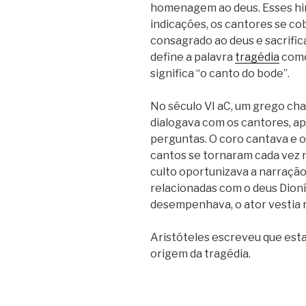
homenagem ao deus.
Esses hi
indicações, os cantores se co
consagrado ao deus e sacrific
define a palavra
tragédia
como 
significa “o canto do bode”.
No século VI aC, um grego cha
dialogava com os cantores, 
perguntas. O coro cantava e o
cantos se tornaram cada vez 
culto oportunizava a narração
relacionadas com o deus Dioní
desempenhava, o ator vestia 
Aristóteles escreveu que esta 
origem da tragédia.