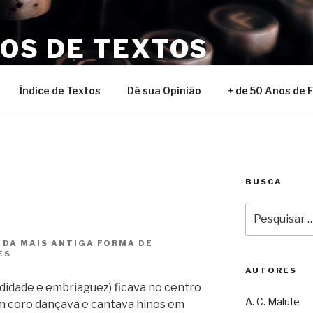
NOS DE TEXTOS
Índice de Textos
Dê sua Opinião
+ de 50 Anos de 
BUSCA
Pesquisar
por:
 DA MAIS ANTIGA FORMA DE
ES
AUTORES
ndidade e embriaguez) ficava no centro
A. C. Malufe
um coro dançava e cantava hinos em