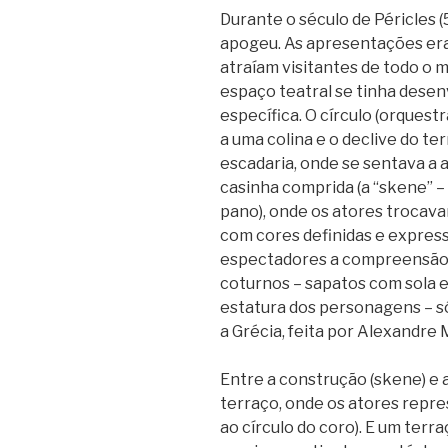
Durante o século de Péricles 
apogeu. As apresentações era
atraíam visitantes de todo o m
espaço teatral se tinha desen
específica. O círculo (orquest
a uma colina e o declive do t
escadaria, onde se sentava a 
casinha comprida (a “skene” 
pano), onde os atores trocava
com cores definidas e expressõ
espectadores a compreensão 
coturnos – sapatos com sola e
estatura dos personagens – s
a Grécia, feita por Alexandre 
Entre a construção (skene) e 
terraço, onde os atores repr
ao círculo do coro). E um terra