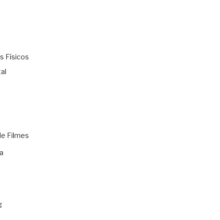
s Físicos
al
de Filmes
a
g