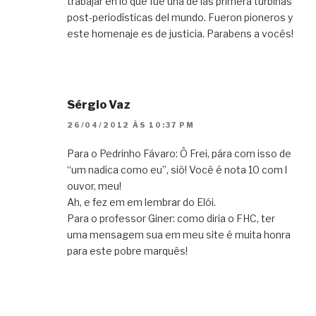
trabajar en lo que fue una de las primera turbinas
post-periodísticas del mundo. Fueron pioneros y
este homenaje es de justicia. Parabens a vocés!
Sérgio Vaz
26/04/2012 ÀS 10:37 PM
Para o Pedrinho Fávaro: Ô Frei, pára com isso de
“um nadica como eu”, siô! Você é nota 10 com l
ouvor, meu!
Ah, e fez em em lembrar do Elói.
Para o professor Giner: como diria o FHC, ter
uma mensagem sua em meu site é muita honra
para este pobre marquês!