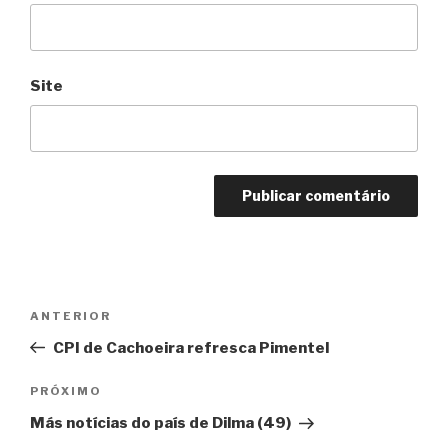
Site
Navegação
Anterior
ANTERIOR
de
CPI de Cachoeira refresca Pimentel
Post
Próximo
PRÓXIMO
Más notícias do país de Dilma (49)