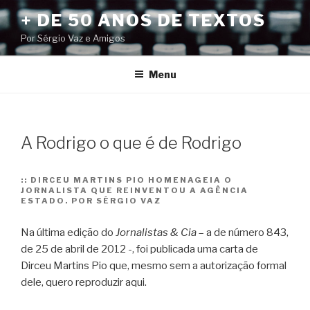
Pular
+ DE 50 ANOS DE TEXTOS
para
Por Sérgio Vaz e Amigos
o
conteúdo
Menu
A Rodrigo o que é de Rodrigo
::
DIRCEU MARTINS PIO HOMENAGEIA O
JORNALISTA QUE REINVENTOU A AGÊNCIA
ESTADO. POR SÉRGIO VAZ
Na última edição do
Jornalistas & Cia
– a de número 843,
de 25 de abril de 2012 -, foi publicada uma carta de
Dirceu Martins Pio que, mesmo sem a autorização formal
dele, quero reproduzir aqui.