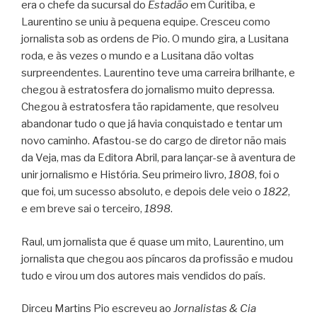
era o chefe da sucursal do
Estadão
em Curitiba, e
Laurentino se uniu à pequena equipe. Cresceu como
jornalista sob as ordens de Pio. O mundo gira, a Lusitana
roda, e às vezes o mundo e a Lusitana dão voltas
surpreendentes. Laurentino teve uma carreira brilhante, e
chegou à estratosfera do jornalismo muito depressa.
Chegou à estratosfera tão rapidamente, que resolveu
abandonar tudo o que já havia conquistado e tentar um
novo caminho. Afastou-se do cargo de diretor não mais
da Veja, mas da Editora Abril, para lançar-se à aventura de
unir jornalismo e História. Seu primeiro livro,
1808
, foi o
que foi, um sucesso absoluto, e depois dele veio o
1822
,
e em breve sai o terceiro,
1898
.
Raul, um jornalista que é quase um mito, Laurentino, um
jornalista que chegou aos píncaros da profissão e mudou
tudo e virou um dos autores mais vendidos do país.
Dirceu Martins Pio escreveu ao
Jornalistas & Cia