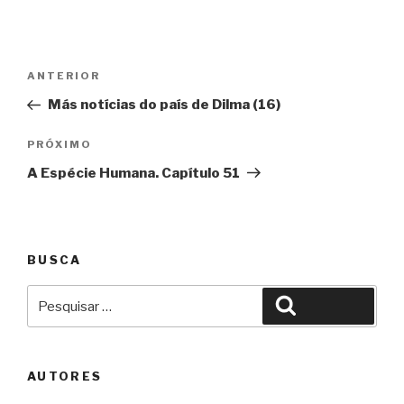
Navegação
Anterior
ANTERIOR
de
Más notícias do país de Dilma (16)
Post
Próximo
PRÓXIMO
A Espécie Humana. Capítulo 51
BUSCA
Pesquisar
Pesquisar
por:
AUTORES