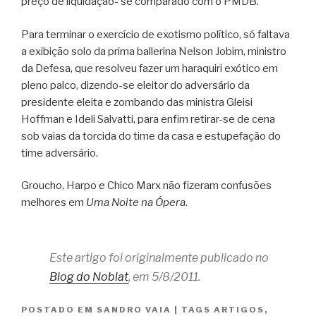
preço de liquidação- se comparado com o PMDB.
Para terminar o exercício de exotismo político, só faltava
a exibição solo da prima ballerina Nelson Jobim, ministro
da Defesa, que resolveu fazer um haraquiri exótico em
pleno palco, dizendo-se eleitor do adversário da
presidente eleita e zombando das ministra Gleisi
Hoffman e Ideli Salvatti, para enfim retirar-se de cena
sob vaias da torcida do time da casa e estupefação do
time adversário.
Groucho, Harpo e Chico Marx não fizeram confusões
melhores em
Uma Noite na Ópera
.
Este artigo foi originalmente publicado no
Blog do Noblat
, em 5/8/2011.
POSTADO EM
SANDRO VAIA
|
TAGS
ARTIGOS
,