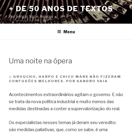
Pular
+ DE 50 ANOS DE TEXTOS
para
Por Sérgio Vaz e Amigos
o
conteúdo
Menu
Uma noite na ópera
::
GROUCHO, HARPO E CHICO MARX NÃO FIZERAM
CONFUSÕES MELHORES. POR SANDRO VAIA
Acontecimentos extraordinários agitam o governo. E não
se trata da nova política industrial e muito menos das
medidas destinadas a conter a supervalorização do real.
Os especialistas nesses temas já deram seu veredito:
são medidas paliativas, que, como se sabe, é uma