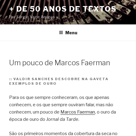
Pular
+ DE 50 ANOS DE TEXTOS
para
Por Sérgio Vaz e Amigos
o
conteúdo
Menu
Um pouco de Marcos Faerman
::
VALDIR SANCHES DESCOBRE NA GAVETA
EXEMPLOS DE OURO
Para os que sempre conheceram, os que apenas
conhecem, e os que sempre ouviram falar, mas não
conhecem, um pouco de
Marcos Faerman
, o ouro da
época de ouro do
Jornal da Tarde
.
São os primeiros momentos da cobertura da seca no