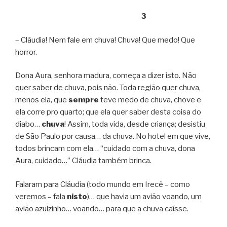
3
– Cláudia! Nem fale em chuva! Chuva! Que medo! Que
horror.
Dona Aura, senhora madura, começa a dizer isto. Não
quer saber de chuva, pois não. Toda região quer chuva,
menos ela, que
sempre
teve medo de chuva, chove e
ela corre pro quarto; que ela quer saber desta coisa do
diabo…
chuva
! Assim, toda vida, desde criança; desistiu
de São Paulo por causa… da chuva. No hotel em que vive,
todos brincam com ela… “cuidado com a chuva, dona
Aura, cuidado…” Cláudia também brinca.
Falaram para Cláudia (todo mundo em Irecê – como
veremos – fala
nisto
)… que havia um avião voando, um
avião azulzinho… voando… para que a chuva caísse.