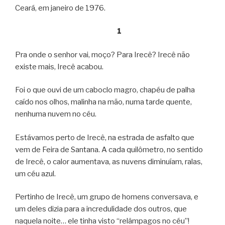
Ceará, em janeiro de 1976.
1
Pra onde o senhor vai, moço? Para Irecê? Irecê não
existe mais, Irecê acabou.
Foi o que ouvi de um caboclo magro, chapéu de palha
caído nos olhos, malinha na mão, numa tarde quente,
nenhuma nuvem no céu.
Estávamos perto de Irecê, na estrada de asfalto que
vem de Feira de Santana. A cada quilômetro, no sentido
de Irecê, o calor aumentava, as nuvens diminuíam, ralas,
um céu azul.
Pertinho de Irecê, um grupo de homens conversava, e
um deles dizia para a incredulidade dos outros, que
naquela noite… ele tinha visto “relâmpagos no céu”!