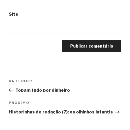
Site
Navegação
Anterior
ANTERIOR
de
Topam tudo por dinheiro
Post
Próximo
PRÓXIMO
Historinhas de redação (7): os olhinhos infantis