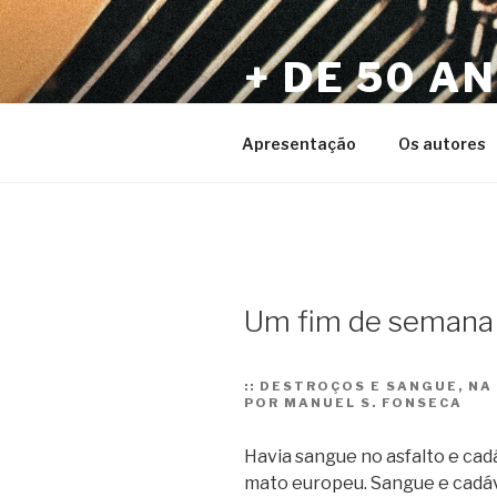
Pular
para
+ DE 50 A
o
conteúdo
Por Sérgio Vaz e Amigos
Apresentação
Os autores
Um fim de semana
::
DESTROÇOS E SANGUE, NA 
POR MANUEL S. FONSECA
Havia sangue no asfalto e cad
mato europeu. Sangue e cadáv