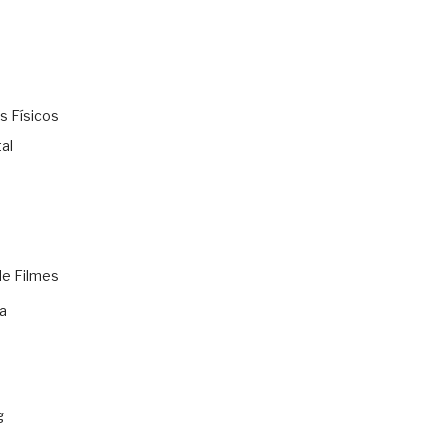
s Físicos
al
de Filmes
a
g