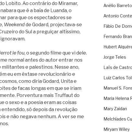
o Lobito.
Ao contrário do Miramar,
Anélio Barreto
nabara que é a baía de Luanda, o
Antonio Cont
mar para que os espectadores se
e,
Weekend
de Godard, projectava-se
Fábio De Dom
Cruzeiro do Sul a preguiçar altíssimo,
Fernando Bran
 ignoravam.
Hubert Alquér
ierrot le fou
, o segundo filme que vi dele.
Jorge Teles
filme normal antes do autor entrar nos
militantes e palestinos. Nesse ano,
Laïs de Castr
ém eu em êxtase revolucionário e
Luiz Carlos To
cosmos, como diria Godard, Unita e
ites de facas longas em que se iriam
Manuel S. Fon
amente. Porventura mais Truffaut do
Maria Helena 
ue o sexo e a poesia eram as coisas
Mary Zaidan
 entendido, só depois da revolução
dois e não negava nenhum. A ver se me
Melchíades Cu
nos.
Miryam Wiley