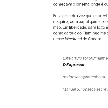
começava o cinema, onde é qu
Foi a primeira vez que escrevi
máquina, com papel químico, 
mão. Em liberdade, para logo a
como da tela do Flamingo me d
nesse
Weekend
de Godard.
Este artigo foi original
O Expresso
.
msfonseca@netcabo.pt
Manuel S. Fonseca escrev