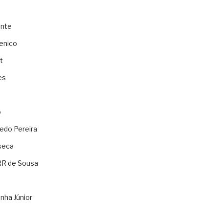
ente
enico
t
es
o
ledo Pereira
seca
RR de Sousa
nha Júnior