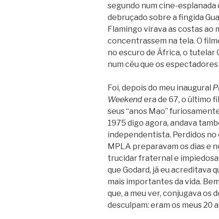
segundo num cine-esplanada d
debruçado sobre a fingida Gua
Flamingo virava as costas ao 
concentrassem na tela. O film
no escuro de África, o tutelar 
num céu que os espectadores
Foi, depois do meu inaugural
P
Weekend
era de 67, o último 
seus “anos Mao” furiosamente 
1975 digo agora, andava tamb
independentista. Perdidos no 
MPLA preparavam os dias e no
trucidar fraternal e impiedos
que Godard, já eu acreditava q
mais importantes da vida. Bem
que, a meu ver, conjugava os 
desculpam: eram os meus 20 a