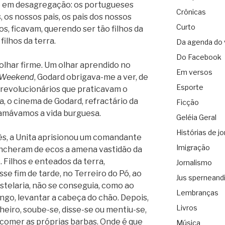
o em desagregação: os portugueses
Crônicas
 os nossos pais, os pais dos nossos
Curto
os, ficavam, querendo ser tão filhos da
ilhos da terra.
Da agenda do 
Do Facebook
har firme. Um olhar aprendido no
Em versos
Weekend
, Godard obrigava-me a ver, de
Esporte
 revolucionários que praticavam o
a, o cinema de Godard, refractário da
Ficção
hamávamos a vida burguesa.
Geléia Geral
Histórias de jo
mês, a Unita aprisionou um comandante
Imigração
encheram de ecos a amena vastidão da
. Filhos e enteados da terra,
Jornalismo
sse fim de tarde, no Terreiro do Pó, ao
Jus sperneand
astelaria, não se conseguia, como ao
Lembranças
ngo, levantar a cabeça do chão. Depois,
Livros
lheiro, soube-se, disse-se ou mentiu-se,
a comer as próprias barbas. Onde é que
Música