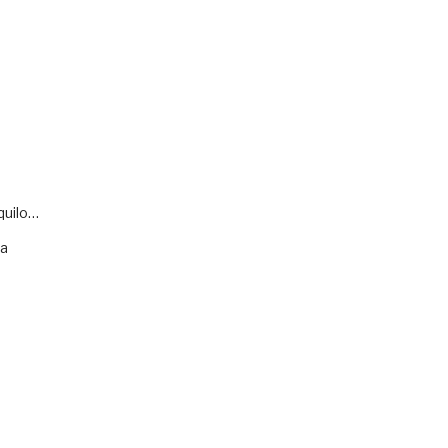
quilo…
va