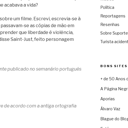
e acabava a vida?
Política
Reportagens
 sobre um filme. Escrevi, escrevia-se à
Resenhas
e passavam-se as cópias de mão em
prender que liberdade é violência,
Sobre Suporte
isse Saint-Just, feito personagem
Turista acident
BONS SITES
mente publicado no semanário português
+ de 50 Anos 
A Página Negr
Aporias
e de acordo com a antiga ortografia
Álvaro Vaz
Blague do Blo