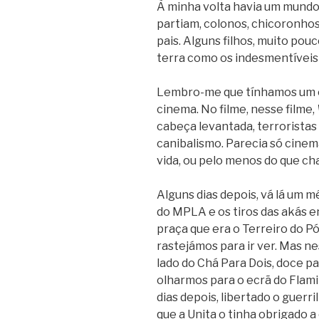
À minha volta havia um mund
partiam, colonos, chicoronhos,
pais. Alguns filhos, muito pouc
terra como os indesmentíveis f
Lembro-me que tínhamos um ol
cinema. No filme, nesse filme,
cabeça levantada, terroristas
canibalismo. Parecia só cinem
vida, ou pelo menos do que c
Alguns dias depois, vá lá um 
do MPLA e os tiros das akás 
praça que era o Terreiro do Pó
rastejámos para ir ver. Mas ne
lado do Chá Para Dois, doce p
olharmos para o ecrã do Flami
dias depois, libertado o guerri
que a Unita o tinha obrigado 