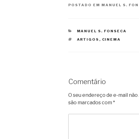
POSTADO EM
MANUEL S. FO
CATEGORIAS
MANUEL S. FONSECA
TAGS
ARTIGOS
,
CINEMA
Comentário
O seu endereço de e-mail não 
são marcados com
*