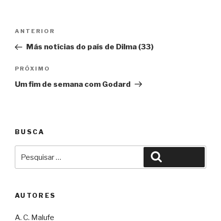
Navegação
Anterior
ANTERIOR
de
Más notícias do país de Dilma (33)
Post
Próximo
PRÓXIMO
Um fim de semana com Godard
BUSCA
Pesquisar
Pesquisar
por:
AUTORES
A. C. Malufe