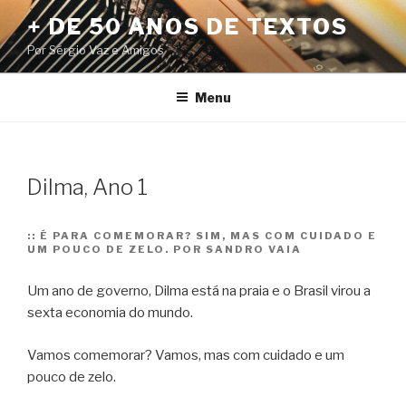
Pular
+ DE 50 ANOS DE TEXTOS
para
Por Sérgio Vaz e Amigos
o
conteúdo
Menu
Dilma, Ano 1
::
É PARA COMEMORAR? SIM, MAS COM CUIDADO E
UM POUCO DE ZELO. POR SANDRO VAIA
Um ano de governo, Dilma está na praia e o Brasil virou a
sexta economia do mundo.
Vamos comemorar? Vamos, mas com cuidado e um
pouco de zelo.