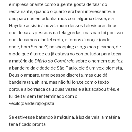
é impressionante como a gente gosta de falar do
restaurante, quando o quarto era bem interessante, e
deu para nos enfadonharmos com alguma classe, e a
Haydée assistir à novela num desses televisores finos
que deixa as pessoas na tela gordas, mas não foi por isso
que deixamos o hotel cedo, e fomos almoçar (onde,
onde, bom Senhor?) no shopping e logo nos picamos, de
modo que à tarde eu já estava no computador para tocar
a matéria do
Diário do Comércio
sobre o homem que fez
a bandeira da cidade de São Paulo, ele é um vexilologista,
Deus o ampare, uma pessoa discreta, mas que dá
bandeira (ah, ah, ah), mas não fui longe com o texto
porque a borrasca caiu duas vezes e a luz acabou três, e
fui deitar sem ter terminado com o
vexilo(bandeira)logista
Se estivesse batendo à máquina, à luz de vela, a matéria
teria ficado pronta.