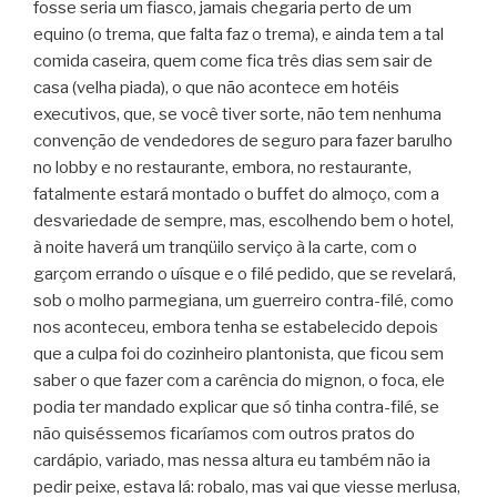
fosse seria um fiasco, jamais chegaria perto de um
equino (o trema, que falta faz o trema), e ainda tem a tal
comida caseira, quem come fica três dias sem sair de
casa (velha piada), o que não acontece em hotéis
executivos, que, se você tiver sorte, não tem nenhuma
convenção de vendedores de seguro para fazer barulho
no lobby e no restaurante, embora, no restaurante,
fatalmente estará montado o buffet do almoço, com a
desvariedade de sempre, mas, escolhendo bem o hotel,
à noite haverá um tranqüilo serviço à la carte, com o
garçom errando o uísque e o filé pedido, que se revelará,
sob o molho parmegiana, um guerreiro contra-filé, como
nos aconteceu, embora tenha se estabelecido depois
que a culpa foi do cozinheiro plantonista, que ficou sem
saber o que fazer com a carência do mignon, o foca, ele
podia ter mandado explicar que só tinha contra-filé, se
não quiséssemos ficaríamos com outros pratos do
cardápio, variado, mas nessa altura eu também não ia
pedir peixe, estava lá: robalo, mas vai que viesse merlusa,