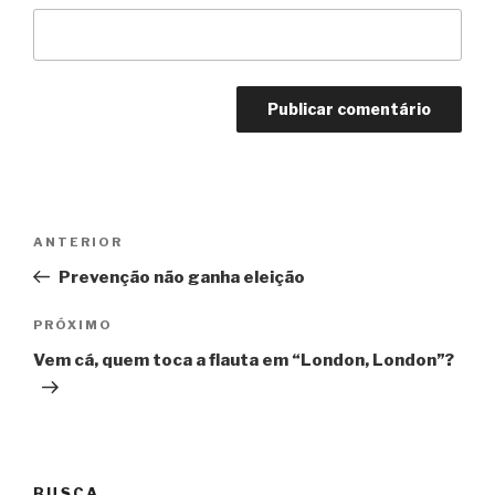
Navegação
Anterior
ANTERIOR
de
Prevenção não ganha eleição
Post
Próximo
PRÓXIMO
Vem cá, quem toca a flauta em “London, London”?
BUSCA