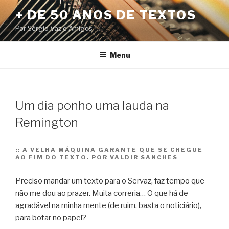
Pular
+ DE 50 ANOS DE TEXTOS
para
Por Sérgio Vaz e Amigos
o
conteúdo
Menu
Um dia ponho uma lauda na
Remington
::
A VELHA MÁQUINA GARANTE QUE SE CHEGUE
AO FIM DO TEXTO. POR VALDIR SANCHES
Preciso mandar um texto para o Servaz, faz tempo que
não me dou ao prazer. Muita correria… O que há de
agradável na minha mente (de ruim, basta o noticiário),
para botar no papel?