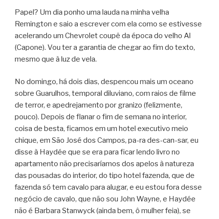
Papel? Um dia ponho uma lauda na minha velha
Remington e saio a escrever com ela como se estivesse
acelerando um Chevrolet coupê da época do velho Al
(Capone). Vou ter a garantia de chegar ao fim do texto,
mesmo que à luz de vela.
No domingo, há dois dias, despencou mais um oceano
sobre Guarulhos, temporal diluviano, com raios de filme
de terror, e apedrejamento por granizo (felizmente,
pouco). Depois de flanar o fim de semana no interior,
coisa de besta, ficamos em um hotel executivo meio
chique, em São José dos Campos, pa-ra des-can-sar, eu
disse à Haydée que se era para ficar lendo livro no
apartamento não precisaríamos dos apelos à natureza
das pousadas do interior, do tipo hotel fazenda, que de
fazenda só tem cavalo para alugar, e eu estou fora desse
negócio de cavalo, que não sou John Wayne, e Haydée
não é Barbara Stanwyck (ainda bem, ô mulher feia), se