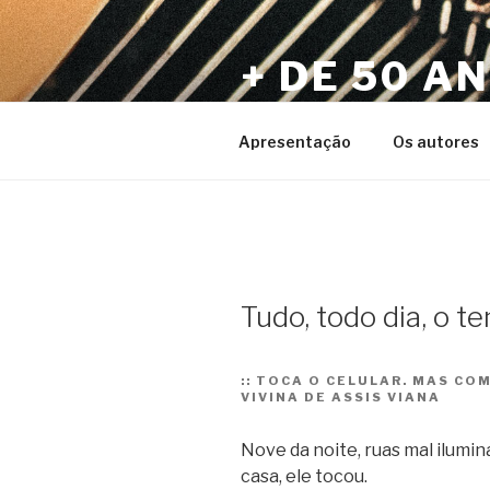
Pular
para
+ DE 50 A
o
conteúdo
Por Sérgio Vaz e Amigos
Apresentação
Os autores
Tudo, todo dia, o 
::
TOCA O CELULAR. MAS COM
VIVINA DE ASSIS VIANA
Nove da noite, ruas mal ilumin
casa, ele tocou.