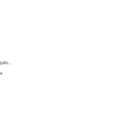
quilo…
va