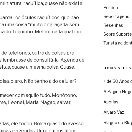
miniatura, raquítica, quase não existe.
Política
Reportagens
uardar os óculos raquíticos, que não
Fica uma coisa “muito engraçada, sem
Resenhas
ca do Toquinho. Melhor cada qual em
Sobre Suporte
Turista acident
de telefones, outra de coisas pra
me lembrasse de consultá-la. Agenda de
eitas, quase a mesma coisa. Quase.
BONS SITES
olsa, claro. Não tenho a do celular?
+ de 50 Anos 
A Página Negr
 mexer com aquilo tudo. Monótono.
Aporias
e, Leonel, Maria, Nagao, salvar,
Álvaro Vaz
Blague do Blo
adas, ele tocou. Bolsa quase do avesso,
rnicas e agendas. Um de meus filhos