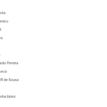
ente
enico
t
es
o
ledo Pereira
seca
RR de Sousa
nha Júnior