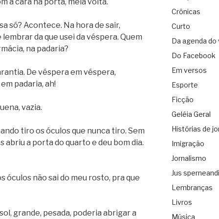
m a cara na porta, meia volta.
Crônicas
sa só? Acontece. Na hora de sair,
Curto
 lembrar da que usei da véspera. Quem
Da agenda do 
rmácia, na padaria?
Do Facebook
Em versos
arantia. De véspera em véspera,
em padaria, ah!
Esporte
Ficção
uena, vazia.
Geléia Geral
Histórias de jo
quando tiro os óculos que nunca tiro. Sem
os abriu a porta do quarto e deu bom dia.
Imigração
Jornalismo
Jus sperneand
os óculos não sai do meu rosto, pra que
Lembranças
Livros
ol, grande, pesada, poderia abrigar a
Música