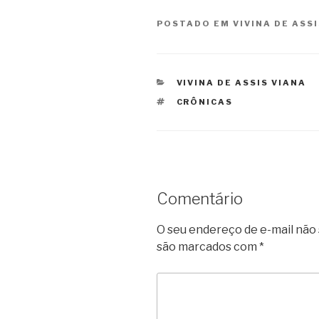
POSTADO EM
VIVINA DE ASS
CATEGORIAS
VIVINA DE ASSIS VIANA
TAGS
CRÔNICAS
Comentário
O seu endereço de e-mail não 
são marcados com
*