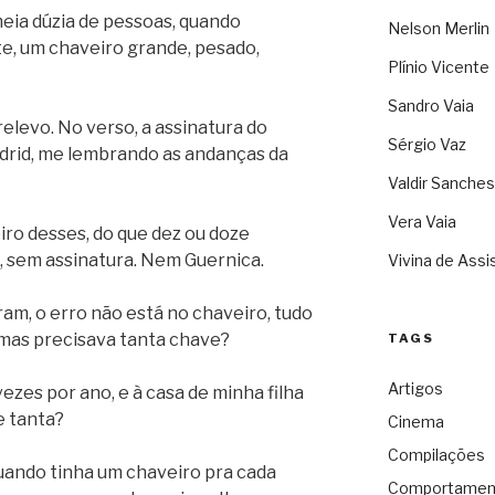
 meia dúzia de pessoas, quando
Nelson Merlin
e, um chaveiro grande, pesado,
Plínio Vicente
Sandro Vaia
relevo. No verso, a assinatura do
Sérgio Vaz
adrid, me lembrando as andanças da
Valdir Sanches
Vera Vaia
iro desses, do que dez ou doze
, sem assinatura. Nem Guernica.
Vivina de Assi
ram, o erro não está no chaveiro, tudo
mas precisava tanta chave?
TAGS
Artigos
vezes por ano, e à casa de minha filha
e tanta?
Cinema
Compilações
ando tinha um chaveiro pra cada
Comportamen