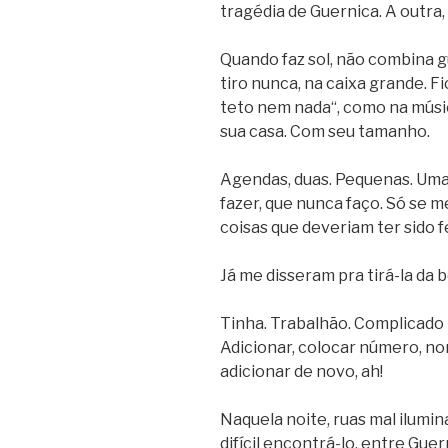
tragédia de Guernica. A outra, 
Quando faz sol, não combina g
tiro nunca, na caixa grande. 
teto nem nada“, como na músi
sua casa. Com seu tamanho.
Agendas, duas. Pequenas. Uma 
fazer, que nunca faço. Só se 
coisas que deveriam ter sido f
Já me disseram pra tirá-la da b
Tinha. Trabalhão. Complicado
Adicionar, colocar número, nom
adicionar de novo, ah!
Naquela noite, ruas mal ilumin
difícil encontrá-lo, entre Gue