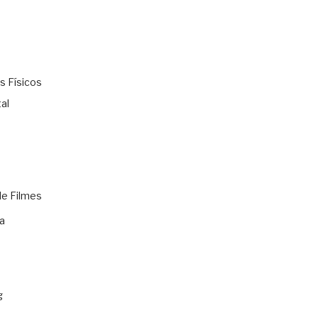
s Físicos
al
de Filmes
a
g