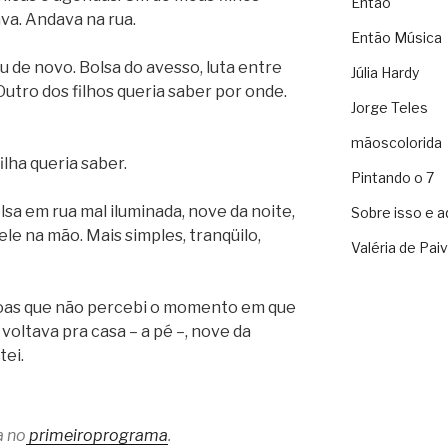
Então
va. Andava na rua.
Então Música
ou de novo. Bolsa do avesso, luta entre
Júlia Hardy
Outro dos filhos queria saber por onde.
Jorge Teles
mãoscolorida
ilha queria saber.
Pintando o 7
lsa em rua mal iluminada, nove da noite,
Sobre isso e a
le na mão. Mais simples, tranqüilo,
Valéria de Pai
soas que não percebi o momento em que
voltava pra casa – a pé –, nove da
tei.
a no
primeiroprograma
.