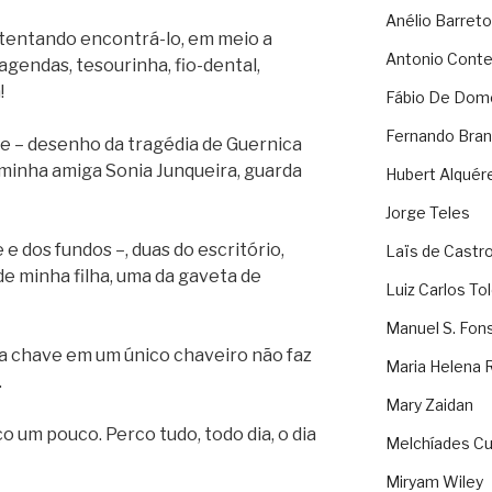
Anélio Barreto
, tentando encontrá-lo, em meio a
Antonio Cont
 agendas, tesourinha, fio-dental,
!
Fábio De Dom
Fernando Bran
e – desenho da tragédia de Guernica
 minha amiga Sonia Junqueira, guarda
Hubert Alquér
Jorge Teles
 e dos fundos –, duas do escritório,
Laïs de Castr
de minha filha, uma da gaveta de
Luiz Carlos To
Manuel S. Fon
nta chave em um único chaveiro não faz
Maria Helena 
.
Mary Zaidan
um pouco. Perco tudo, todo dia, o dia
Melchíades Cu
Miryam Wiley