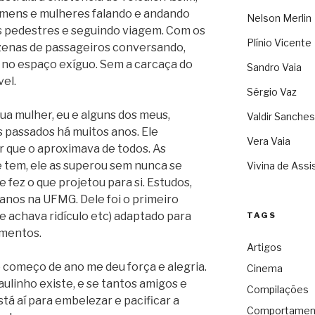
omens e mulheres falando e andando
Nelson Merlin
s pedestres e seguindo viagem. Com os
Plínio Vicente
zenas de passageiros conversando,
 no espaço exíguo. Sem a carcaça do
Sandro Vaia
vel.
Sérgio Vaz
 sua mulher, eu e alguns dos meus,
Valdir Sanches
passados há muitos anos. Ele
Vera Vaia
que o aproximava de todos. As
 tem, ele as superou sem nunca se
Vivina de Assi
 fez o que projetou para si. Estudos,
anos na UFMG. Dele foi o primeiro
e achava ridículo etc) adaptado para
TAGS
imentos.
Artigos
 começo de ano me deu força e alegria.
Cinema
aulinho existe, e se tantos amigos e
Compilações
stá aí para embelezar e pacificar a
Comportamen