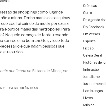
salvos.
Crônicas
ressão de shoppings como lugar de
Curto
 não a minha. Tenho mania das esquinas
Da agenda do 
r que isso foi caindo de moda, por causa
Do Facebook
ra e outros males das metrópoles. Para
Em versos
cia? Naquele começo de tarde, revendo
o sorriso e no bom caráter, vi que todo
Esporte
 Necessário é que hajam pessoas que
Ficção
o eu sou rico.
Geléia Geral
Histórias de jo
Imigração
lmente publicada no
Estado de Minas
, em
Jornalismo
Jus sperneand
ANT
|
TAGS
CRÔNICAS
Lembranças
Livros
Música