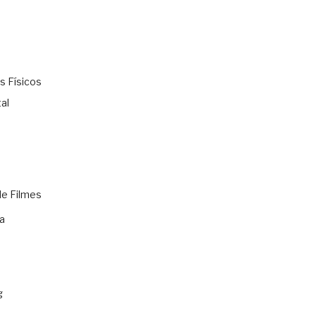
s Físicos
al
de Filmes
a
g