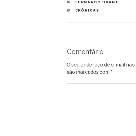
CATEGORIAS
FERNANDO BRANT
TAGS
CRÔNICAS
Comentário
O seu endereço de e-mail não 
são marcados com
*