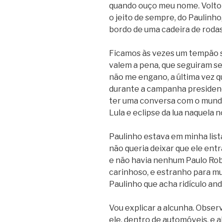
quando ouço meu nome. Volto e
o jeito de sempre, do Paulinh
bordo de uma cadeira de rodas
Ficamos às vezes um tempão 
valem a pena, que seguiram s
não me engano, a última vez q
durante a campanha presidenci
ter uma conversa com o mundo
Lula e eclipse da lua naquela n
Paulinho estava em minha list
não queria deixar que ele entr
e não havia nenhum Paulo Rober
carinhoso, e estranho para mui
Paulinho que acha ridículo and
Vou explicar a alcunha. Obser
ele, dentro de automóveis, e a