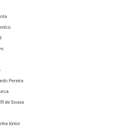
ente
enico
t
es
o
ledo Pereira
seca
RR de Sousa
nha Júnior