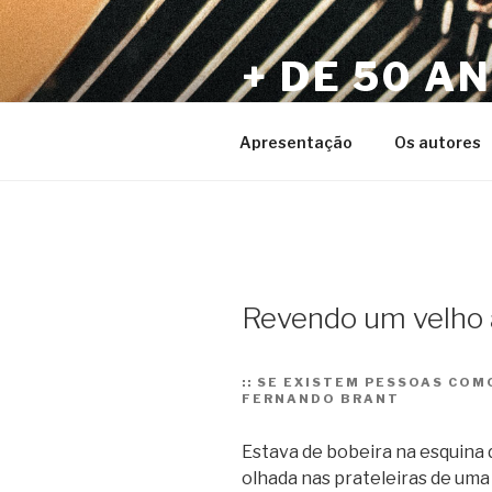
Pular
para
+ DE 50 A
o
conteúdo
Por Sérgio Vaz e Amigos
Apresentação
Os autores
Revendo um velho
::
SE EXISTEM PESSOAS COMO
FERNANDO BRANT
Estava de bobeira na esquina 
olhada nas prateleiras de uma 