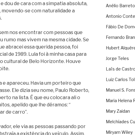
 dou de cara com a simpatia absoluta,
Anélio Barreto
o, movendo-se com naturalidade a
Antonio Cont
.
Fábio De Dom
sem nos encontrar com pessoas que
Fernando Bran
eu rumo mas vivem na mesma cidade. Se
ue abracei essa querida pessoa, foi
Hubert Alquér
al de 1989. Lula foi à minha casa para
Jorge Teles
 cultural de Belo Horizonte. Houve
oite.
Laïs de Castr
Luiz Carlos To
a e apareceu. Havia um porteiro que
asse. Ele dizia seu nome, Paulo Roberto,
Manuel S. Fon
to na lista. É que eu colocara ali o
Maria Helena 
tos, apelido que lhe déramos: “
Mary Zaidan
ar de carro”.
Melchíades Cu
vador, ele via as pessoas passando por
Miryam Wiley
bstraía a existência do veículo. Assim,