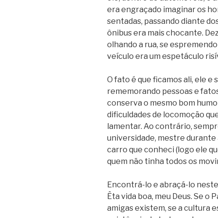
era engraçado imaginar os h
sentadas, passando diante do
ônibus era mais chocante. De
olhando a rua, se espremendo
veículo era um espetáculo risí
O fato é que ficamos ali, ele e
rememorando pessoas e fatos 
conserva o mesmo bom humor 
dificuldades de locomoção que
lamentar. Ao contrário, sempre
universidade, mestre durante 
carro que conheci (logo ele qu
quem não tinha todos os mov
Encontrá-lo e abraçá-lo neste
Êta vida boa, meu Deus. Se o P
amigas existem, se a cultura e