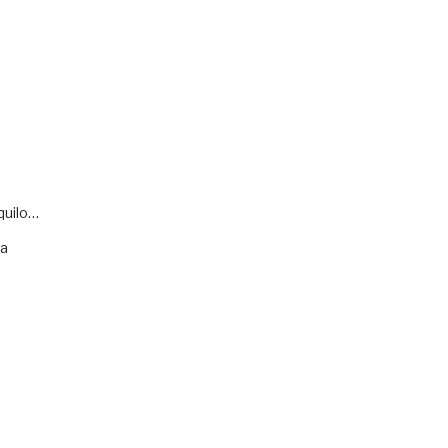
quilo…
va