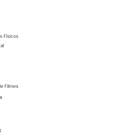
s Físicos
al
de Filmes
a
g