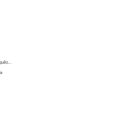
quilo…
va