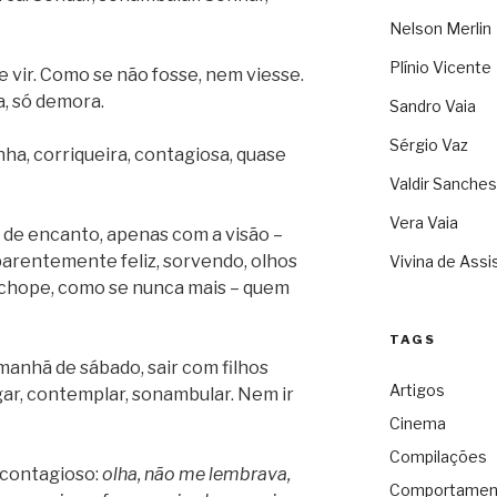
Nelson Merlin
Plínio Vicente
 e vir. Como se não fosse, nem viesse.
, só demora.
Sandro Vaia
Sérgio Vaz
nha, corriqueira, contagiosa, quase
Valdir Sanches
Vera Vaia
 de encanto, apenas com a visão –
parentemente feliz, sorvendo, olhos
Vivina de Assi
 chope, como se nunca mais – quem
TAGS
 manhã de sábado, sair com filhos
Artigos
gar, contemplar, sonambular. Nem ir
Cinema
Compilações
, contagioso:
olha, não me lembrava,
Comportamen