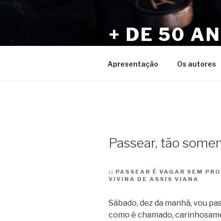
Pular
para
+ DE 50 A
o
conteúdo
Por Sérgio Vaz e Amigos
Apresentação
Os autores
Passear, tão some
::
PASSEAR É VAGAR SEM PRO
VIVINA DE ASSIS VIANA
Sábado, dez da manhã, vou pas
como é chamado, carinhosame