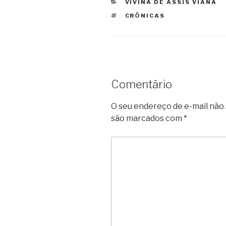
CATEGORIAS
VIVINA DE ASSIS VIANA
TAGS
CRÔNICAS
Comentário
O seu endereço de e-mail não 
são marcados com
*