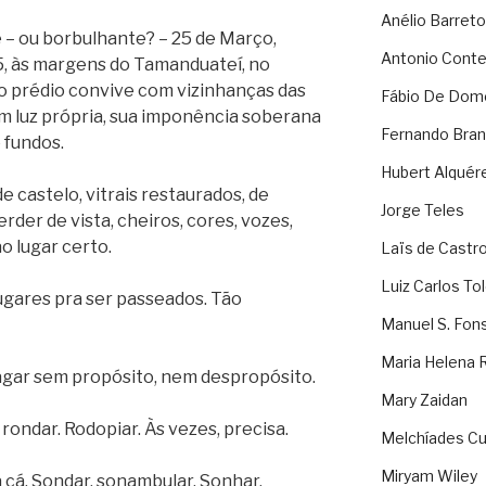
Anélio Barreto
 – ou borbulhante? – 25 de Março,
Antonio Cont
, às margens do Tamanduateí, no
o prédio convive com vizinhanças das
Fábio De Dom
om luz própria, sua imponência soberana
Fernando Bran
 fundos.
Hubert Alquér
de castelo, vitrais restaurados, de
Jorge Teles
rder de vista, cheiros, cores, vozes,
o lugar certo.
Laïs de Castr
Luiz Carlos To
lugares pra ser passeados. Tão
Manuel S. Fon
Maria Helena 
vagar sem propósito, nem despropósito.
Mary Zaidan
 rondar. Rodopiar. Às vezes, precisa.
Melchíades Cu
Miryam Wiley
ra cá. Sondar, sonambular. Sonhar,