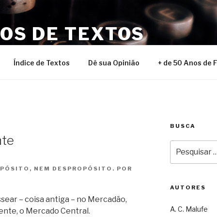
NOS DE TEXTOS
Índice de Textos
Dê sua Opinião
+ de 50 Anos de 
BUSCA
nte
Pesquisar
por:
PÓSITO, NEM DESPROPÓSITO. POR
AUTORES
sear – coisa antiga – no Mercadão,
A. C. Malufe
nte, o Mercado Central.