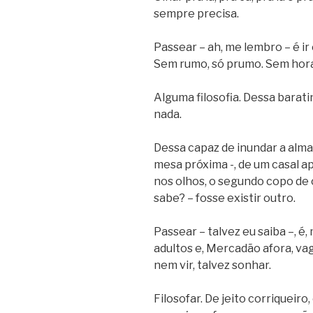
sempre precisa.
Passear – ah, me lembro – é ir
Sem rumo, só prumo. Sem hora
Alguma filosofia. Dessa barati
nada.
Dessa capaz de inundar a alma
mesa próxima -, de um casal a
nos olhos, o segundo copo de
sabe? – fosse existir outro.
Passear – talvez eu saiba –, é,
adultos e, Mercadão afora, va
nem vir, talvez sonhar.
Filosofar. De jeito corriqueiro