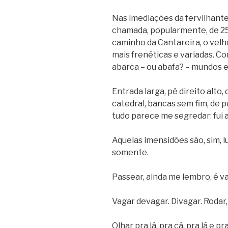
Nas imediações da fervilhante
chamada, popularmente, de 25
caminho da Cantareira, o velh
mais frenéticas e variadas. C
abarca – ou abafa? – mundos e
Entrada larga, pé direito alto, 
catedral, bancas sem fim, de pe
tudo parece me segredar: fui a
Aquelas imensidões são, sim, 
somente.
Passear, ainda me lembro, é 
Vagar devagar. Divagar. Rodar,
Olhar pra lá, pra cá, pra lá e p