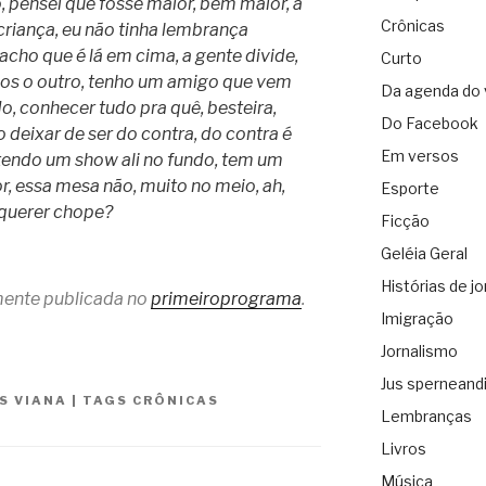
, pensei que fosse maior, bem maior, a
Crônicas
criança, eu não tinha lembrança
cho que é lá em cima, a gente divide,
Curto
mos o outro, tenho um amigo que vem
Da agenda do 
, conhecer tudo pra quê, besteira,
Do Facebook
 deixar de ser do contra, do contra é
Em versos
á tendo um show ali no fundo, tem um
or, essa mesa não, muito no meio, ah,
Esporte
 querer chope?
Ficção
Geléia Geral
Histórias de jo
lmente publicada no
primeiroprograma
.
Imigração
Jornalismo
Jus sperneand
IS VIANA
|
TAGS
CRÔNICAS
Lembranças
Livros
Música