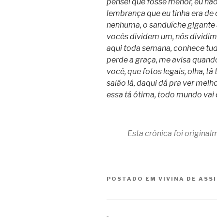
pensei que fosse menor, eu não
lembrança que eu tinha era de 
nenhuma, o sanduíche gigante a
vocês dividem um, nós dividi
aqui toda semana, conhece tudo
perde a graça, me avisa quando
você, que fotos legais, olha, t
salão lá, daqui dá pra ver melh
essa tá ótima, todo mundo vai
Esta crônica foi origina
POSTADO EM
VIVINA DE ASS