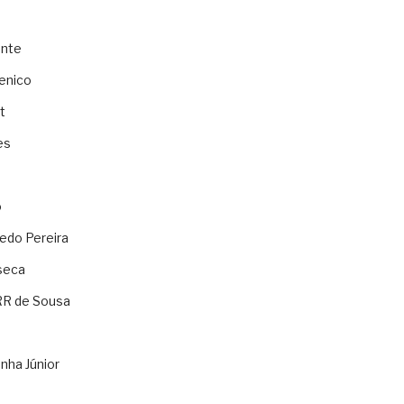
ente
enico
t
es
o
ledo Pereira
seca
RR de Sousa
nha Júnior