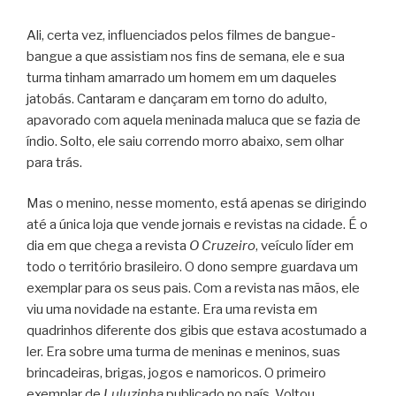
Ali, certa vez, influenciados pelos filmes de bangue-
bangue a que assistiam nos fins de semana, ele e sua
turma tinham amarrado um homem em um daqueles
jatobás. Cantaram e dançaram em torno do adulto,
apavorado com aquela meninada maluca que se fazia de
índio. Solto, ele saiu correndo morro abaixo, sem olhar
para trás.
Mas o menino, nesse momento, está apenas se dirigindo
até a única loja que vende jornais e revistas na cidade. É o
dia em que chega a revista
O Cruzeiro
, veículo líder em
todo o território brasileiro. O dono sempre guardava um
exemplar para os seus pais. Com a revista nas mãos, ele
viu uma novidade na estante. Era uma revista em
quadrinhos diferente dos gibis que estava acostumado a
ler. Era sobre uma turma de meninas e meninos, suas
brincadeiras, brigas, jogos e namoricos. O primeiro
exemplar de
Luluzinha
publicado no país. Voltou