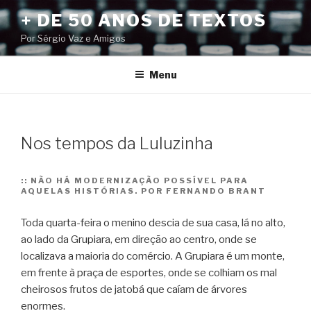
Pular
+ DE 50 ANOS DE TEXTOS
para
Por Sérgio Vaz e Amigos
o
conteúdo
Menu
Nos tempos da Luluzinha
::
NÃO HÁ MODERNIZAÇÃO POSSÍVEL PARA
AQUELAS HISTÓRIAS. POR FERNANDO BRANT
Toda quarta-feira o menino descia de sua casa, lá no alto,
ao lado da Grupiara, em direção ao centro, onde se
localizava a maioria do comércio. A Grupiara é um monte,
em frente à praça de esportes, onde se colhiam os mal
cheirosos frutos de jatobá que caíam de árvores
enormes.