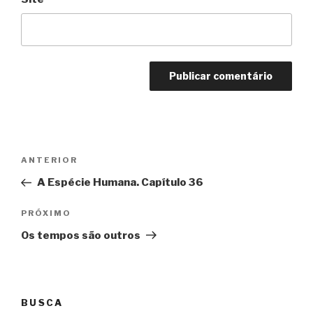
Navegação
Anterior
ANTERIOR
de
A Espécie Humana. Capítulo 36
Post
Próximo
PRÓXIMO
Os tempos são outros
BUSCA