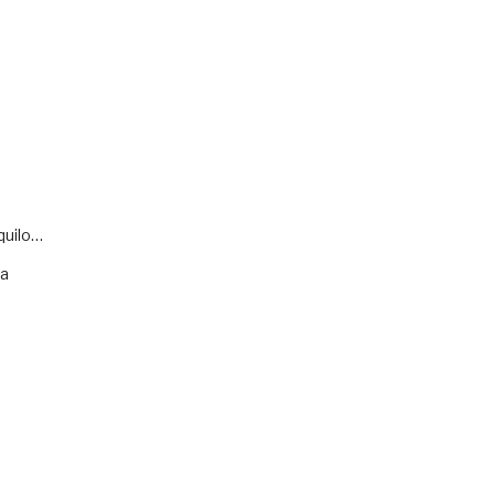
quilo…
va