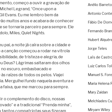
ento, começo a ouvir a gravação de
Anélio Barreto
 Michel Legrand, “Once upon a
Antonio Cont
Gil Evans. Eu me lembro bem da
e vão muitos anos e acabara de conhecer
Fábio De Dom
e se tornaria parceiro para sempre. Ele
Fernando Bran
olo, Miles,
Quiet Nights
.
Hubert Alquér
 pai, a noite já caíra sobre a cidade e
Jorge Teles
o a canção começou a rodar na vitrola
ibilidade, de tristeza e alegria, de
Laïs de Castr
meu Deus? Lágrimas saltaram dos olhos
Luiz Carlos To
ei, no escuro, embasbacado e
s raízes de todos os pelos. Viajei
Manuel S. Fon
a. Mergulhei fundo naquela aventura e
Maria Helena 
a faixa, que me marcou para sempre.
Mary Zaidan
vir o complemento do disco, nossas
Melchíades Cu
ovado” e a tradicional “Prenda minha”,
Miryam Wiley
 tantos compatriotas seus fizeram