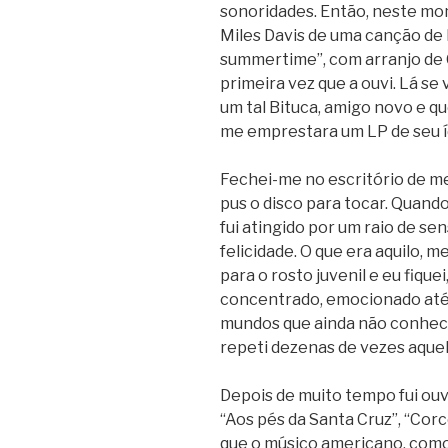
sonoridades.
Então, neste mom
Miles Davis de uma canção de
summertime”, com arranjo de 
primeira vez que a ouvi. Lá s
um tal Bituca, amigo novo e qu
me emprestara um LP de seu íd
Fechei-me no escritório de meu
pus o disco para tocar. Quand
fui atingido por um raio de sens
felicidade. O que era aquilo, 
para o rosto juvenil e eu fiqu
concentrado, emocionado até à
mundos que ainda não conheci
repeti dezenas de vezes aquel
Depois de muito tempo fui ou
“Aos pés da Santa Cruz”, “Corc
que o músico americano, como