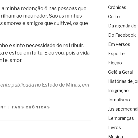
Crônicas
o a minha redenção é nas pessoas que
rilham ao meu redor. São as minhas
Curto
s amores e amigos que cultivei, os que
Da agenda do 
Do Facebook
Em versos
ho e sinto necessidade de retribuir.
 e estou em falta. E eu vou, pois a vida
Esporte
nte, amor.
Ficção
Geléia Geral
Histórias de jo
lmente publicada no
Estado de Minas
, em
Imigração
Jornalismo
ANT
|
TAGS
CRÔNICAS
Jus sperneand
Lembranças
Livros
Música