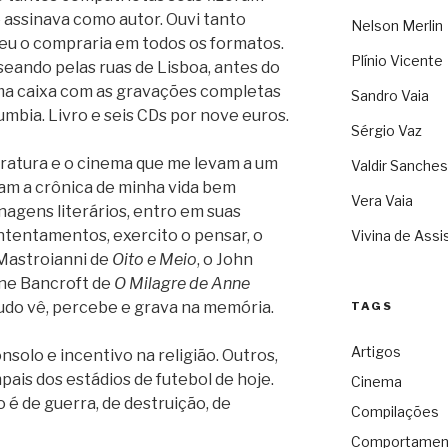
 assinava como autor. Ouvi tanto
Nelson Merlin
 eu o compraria em todos os formatos.
Plínio Vicente
eando pelas ruas de Lisboa, antes do
uma caixa com as gravações completas
Sandro Vaia
lumbia. Livro e seis CDs por nove euros.
Sérgio Vaz
teratura e o cinema que me levam a um
Valdir Sanches
nam a crônica de minha vida bem
Vera Vaia
nagens literários, entro em suas
ntentamentos, exercito o pensar, o
Vivina de Assi
o Mastroianni de
Oito e Meio
, o John
nne Bancroft de
O Milagre de Anne
udo vê, percebe e grava na memória.
TAGS
Artigos
solo e incentivo na religião. Outros,
pais dos estádios de futebol de hoje.
Cinema
é de guerra, de destruição, de
Compilações
Comportamen