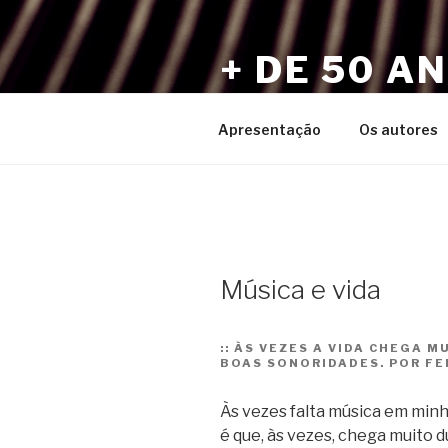
Pular
para
+ DE 50 A
o
conteúdo
Por Sérgio Vaz e Amigos
Apresentação
Os autores
Música e vida
::
ÀS VEZES A VIDA CHEGA M
BOAS SONORIDADES. POR F
Às vezes falta música em minh
é que, às vezes, chega muito 