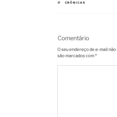
TAGS
CRÔNICAS
Comentário
O seu endereço de e-mail não 
são marcados com
*