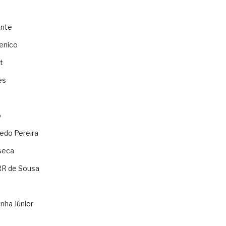
ente
enico
t
es
o
ledo Pereira
seca
RR de Sousa
nha Júnior