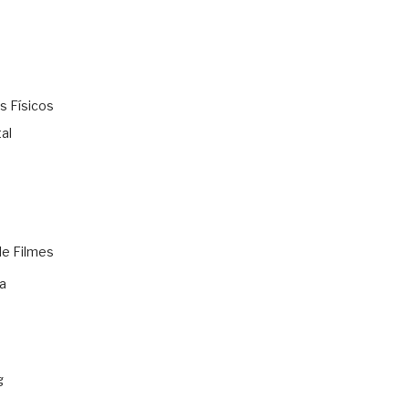
s Físicos
al
de Filmes
a
g