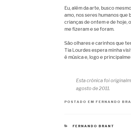
Eu, além da arte, busco mesm
amo, nos seres humanos que b
crianças de ontem e de hoje, o
me fizeram e se foram.
São olhares e carinhos que ten
Tia Lourdes espera minha visita
é música e, logo e principalme
Esta crônica foi origina
agosto de 2011.
POSTADO EM
FERNANDO BR
CATEGORIAS
FERNANDO BRANT