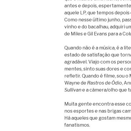
antes e depois, espertamente
aquele LP, que tempos depois
Como nesse último junho, pass
vinho e do bacalhau, adquiri 
de Miles e Gil Evans para a Co
Quando não é a música, é a li
estado de satisfação que tor
agradável. Viajo com os perso
mentes, sinto suas dores e co
refletir. Quando é filme, sou 
Wayne de
Rastros de Ódio
, A
Sullivan
e a câmera/olho que t
Muita gente encontra esse con
nos esportes e nas brigas cam
Há aqueles que gostam mesmo 
fanatismos.