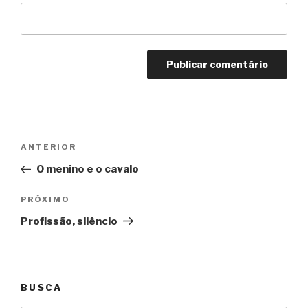
Navegação
Anterior
ANTERIOR
de
O menino e o cavalo
Post
Próximo
PRÓXIMO
Profissão, silêncio
BUSCA