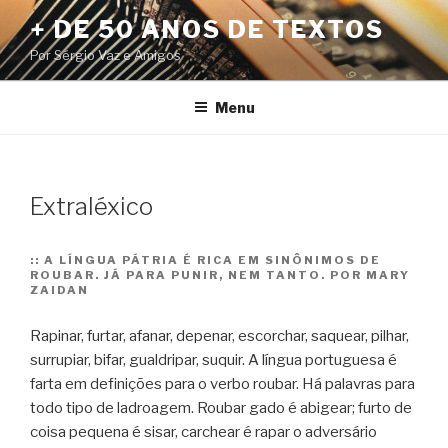
Pular
+ DE 50 ANOS DE TEXTOS
para
Por Sérgio Vaz e Amigos
o
conteúdo
Menu
Extraléxico
::
A LÍNGUA PÁTRIA É RICA EM SINÔNIMOS DE
ROUBAR. JÁ PARA PUNIR, NEM TANTO. POR MARY
ZAIDAN
Rapinar, furtar, afanar, depenar, escorchar, saquear, pilhar,
surrupiar, bifar, gualdripar, suquir. A língua portuguesa é
farta em definições para o verbo roubar. Há palavras para
todo tipo de ladroagem. Roubar gado é abigear; furto de
coisa pequena é sisar, carchear é rapar o adversário