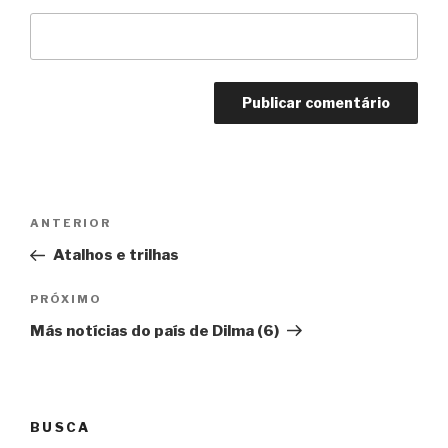
Navegação
Anterior
ANTERIOR
de
Atalhos e trilhas
Post
Próximo
PRÓXIMO
Más notícias do país de Dilma (6)
BUSCA