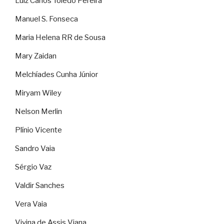
Luiz Carlos Toledo Pereira
Manuel S. Fonseca
Maria Helena RR de Sousa
Mary Zaidan
Melchíades Cunha Júnior
Miryam Wiley
Nelson Merlin
Plínio Vicente
Sandro Vaia
Sérgio Vaz
Valdir Sanches
Vera Vaia
Vivina de Assis Viana