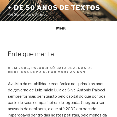
Pular
+ DE 50 ANOS DE TEXTOS
para
Por Sérgio Vaz e Amigos
o
conteúdo
Menu
Ente que mente
::
EM 2006, PALOCCI SÓ CAIU DEZENAS DE
MENTIRAS DEPOIS. POR MARY ZAIDAN
Avalista da estabilidade econômica nos primeiros anos
do governo de Luiz Inácio Lula da Silva, Antonio Palocci
sempre foi mais bem quisto pelo capital do que por boa
parte de seus companheiros de legenda. Chegou a ser
acusado de neoliberal, o que até 2002 era pecado
imperdoável dentro das hostes petistas, pelo menos da