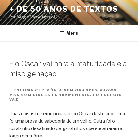
Pular
+ DE 50 ANOS DE TEXTOS
para
Por Sérgio Vaz e Amigos
o
conteúdo
Menu
E o Oscar vai para a maturidade e a
miscigenação
::
FOI UMA CERIMÔNIA SEM GRANDES SHOWS.
MAS COM LIÇÕES FUNDAMENTAIS. POR SÉRGIO
VAZ
Duas coisas me emocionaram no Oscar deste ano. Uma
foi uma prova da sabedoria de um velho. Outra foi o
coralzinho desafinado de garotinhos que encerraram a
longa cerimônia.