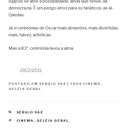
egípcio se abre à possibilidade, ainda que tênue, da
democracia. É um perigo atroz para os fanáticos, as al-
Qaedas.
Já vi cerimônias do Oscar mais atraentes, mais divertidas,
mais, talvez, artísticas.
Mas a 83ª. cerimônia lavou a alma.
28/2/2011
POSTADO EM
SÉRGIO VAZ
|
TAGS
CINEMA
,
GELÉIA GERAL
CATEGORIAS
SÉRGIO VAZ
TAGS
CINEMA
,
GELÉIA GERAL