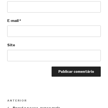
E-mail
*
Site
Navegação
Anterior
ANTERIOR
de