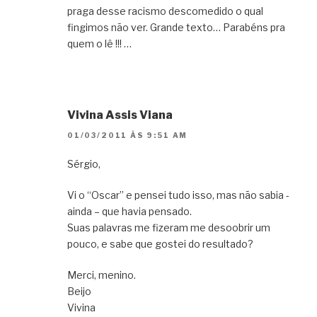
praga desse racismo descomedido o qual
fingimos não ver. Grande texto… Parabéns pra
quem o lê !!! …
Vivina Assis Viana
01/03/2011 ÀS 9:51 AM
Sérgio,
Vi o “Oscar” e pensei tudo isso, mas não sabia -
ainda – que havia pensado.
Suas palavras me fizeram me desoobrir um
pouco, e sabe que gostei do resultado?
Merci, menino.
Beijo
Vivina