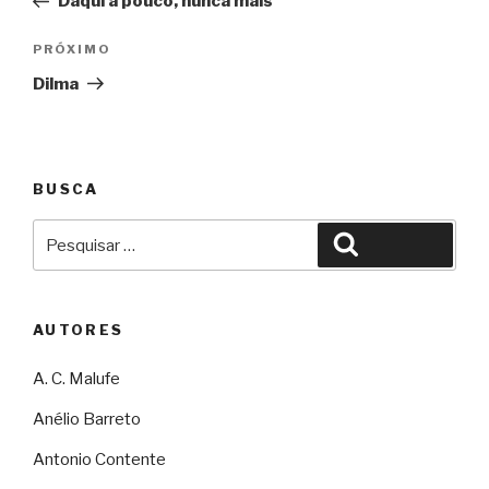
Daqui a pouco, nunca mais
Post
Próximo
PRÓXIMO
Dilma
BUSCA
Pesquisar
Pesquisar
por:
AUTORES
A. C. Malufe
Anélio Barreto
Antonio Contente