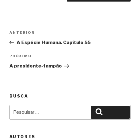
Navegação
Anterior
ANTERIOR
de
A Espécie Humana. Capítulo 55
Post
Próximo
PRÓXIMO
A presidente-tampão
BUSCA
Pesquisar
Pesquisar
por:
AUTORES