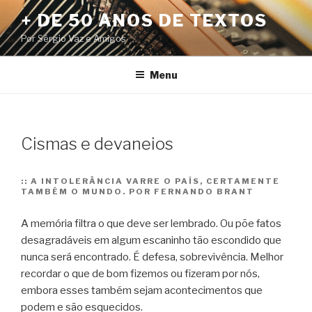
Pular
+ DE 50 ANOS DE TEXTOS
para
Por Sérgio Vaz e Amigos
o
conteúdo
Menu
Cismas e devaneios
::
A INTOLERÂNCIA VARRE O PAÍS, CERTAMENTE
TAMBÉM O MUNDO. POR FERNANDO BRANT
A memória filtra o que deve ser lembrado. Ou põe fatos
desagradáveis em algum escaninho tão escondido que
nunca será encontrado. É defesa, sobrevivência. Melhor
recordar o que de bom fizemos ou fizeram por nós,
embora esses também sejam acontecimentos que
podem e são esquecidos.