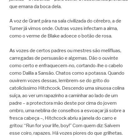
que emana da boca dela.
A voz de Grant pára na sala civilizada do cérebro, a de
Turner já vimos onde. Outras vozes infectam a alma,
como o verme de Blake adoece o botão de rosa.
As vozes de certos padres ou mestres são melífluas,
carregadas de persuasão e algemas. Dão o ouvinte
como certo e enfraquecem-no, cortando-lhe o cabelo
como Dalila a Sansão. Chatos como a potassa. Quando
ouvirem vozes dessas, lembrem-se do grito do
catolicíssimo Hitchcock. Descendo uma sinuosa colina
suíça, ao ver um rapazinho a caminhar ao lado de um
padre – a protectora mão deste por cima do jovem
ombro, uma neblina de conselhos a esvoaçar já sobre a
fresca cabeça –, Hitchcock abriu a janela do carro e
gritou: “Run for your life, boy!” Com quem diz: Salvem
esse coiro, rapazes. Há vozes piores do que grilhetas.