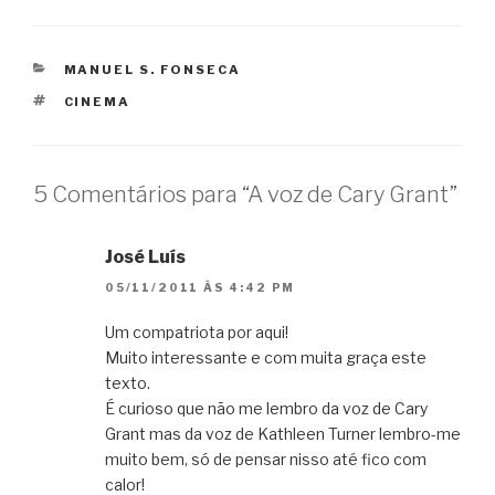
CATEGORIAS
MANUEL S. FONSECA
TAGS
CINEMA
5 Comentários para “A voz de Cary Grant”
José Luís
05/11/2011 ÀS 4:42 PM
Um compatriota por aqui!
Muito interessante e com muita graça este
texto.
É curioso que não me lembro da voz de Cary
Grant mas da voz de Kathleen Turner lembro-me
muito bem, só de pensar nisso até fico com
calor!