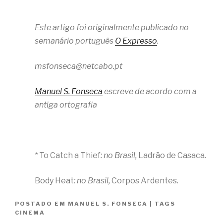
Este artigo foi originalmente publicado no
semanário português
O Expresso
.
msfonseca@netcabo.pt
Manuel S. Fonseca
escreve de acordo com a
antiga ortografia
*
To Catch a Thief
: no Brasil,
Ladrão de Casaca
.
Body Heat
: no Brasil,
Corpos Ardentes
.
POSTADO EM
MANUEL S. FONSECA
|
TAGS
CINEMA