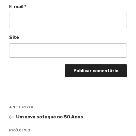
E-mail
*
Site
Navegação
Anterior
ANTERIOR
de
Um novo sotaque no 50 Anos
Post
Próximo
PRÓXIMO