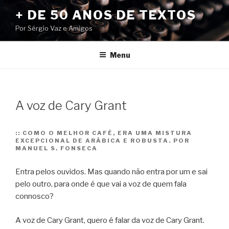
Pular
+ DE 50 ANOS DE TEXTOS
para
Por Sérgio Vaz e Amigos
o
conteúdo
Menu
A voz de Cary Grant
::
COMO O MELHOR CAFÉ, ERA UMA MISTURA
EXCEPCIONAL DE ARÁBICA E ROBUSTA. POR
MANUEL S. FONSECA
Entra pelos ouvidos. Mas quando não entra por um e sai
pelo outro, para onde é que vai a voz de quem fala
connosco?
A voz de Cary Grant, quero é falar da voz de Cary Grant.