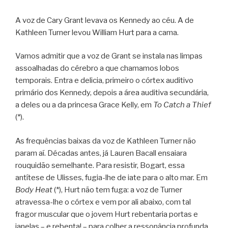
A voz de Cary Grant levava os Kennedy ao céu. A de
Kathleen Turner levou William Hurt para a cama.
Vamos admitir que a voz de Grant se instala nas limpas
assoalhadas do cérebro a que chamamos lobos
temporais. Entra e delicia, primeiro o córtex auditivo
primário dos Kennedy, depois a área auditiva secundária,
a deles ou a da princesa Grace Kelly, em
To Catch a Thief
(*).
As frequências baixas da voz de Kathleen Turner não
param aí. Décadas antes, já Lauren Bacall ensaiara
rouquidão semelhante. Para resistir, Bogart, essa
antítese de Ulisses, fugia-lhe de iate para o alto mar. Em
Body Heat
(*), Hurt não tem fuga: a voz de Turner
atravessa-lhe o córtex e vem por ali abaixo, com tal
fragor muscular que o jovem Hurt rebentaria portas e
janelas – e rebenta! – para colher a ressonância profunda