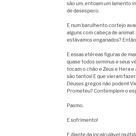
são um, entoam um lamento i
de desespero.
E num barulhento cortejo ava
alguns com cabeça de animal: Ha
estávamos enganados? Então 
E essas etéreas figuras de ma
quase todos seminus e seus vé
tocam o chão e Zeus e Hera e 
são tantos! E que vieram faze
Deuses gregos não podem! Vie
Prometeu? Contemplem o esp
Pasmo.
E sofrimento!
E diante da incalculável multi