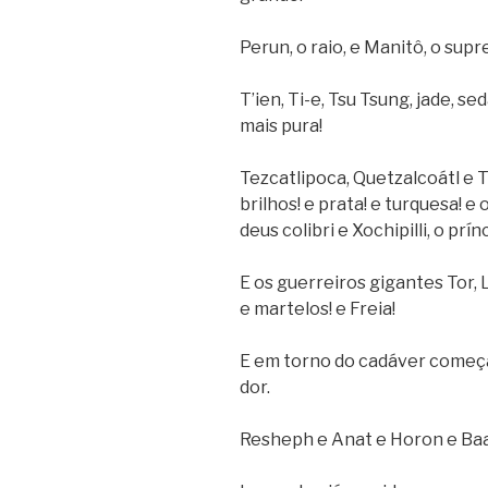
Perun, o raio, e Manitô, o sup
T’ien, Ti-e, Tsu Tsung, jade, s
mais pura!
Tezcatlipoca, Quetzalcoátl e T
brilhos! e prata! e turquesa! e 
deus colibri e Xochipilli, o prín
E os guerreiros gigantes Tor, 
e martelos! e Freia!
E em torno do cadáver começa
dor.
Resheph e Anat e Horon e Baal