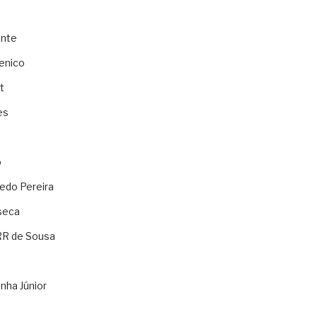
ente
enico
t
es
o
ledo Pereira
seca
RR de Sousa
nha Júnior