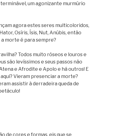
nterminável, um agonizante murmúrio
nçam agora estes seres multicoloridos,
tor, Osíris, Ísis, Nut, Anúbis, então
a morte é para sempre?
ravilha? Todos muito róseos e louros e
us são levíssimos e seus passos não
Atena e Afrodite e Apolo e há outros! E
r aqui? Vieram presenciar a morte?
ram assistir à derradeira queda de
etáculo!
dão de cores e formas, eis que se