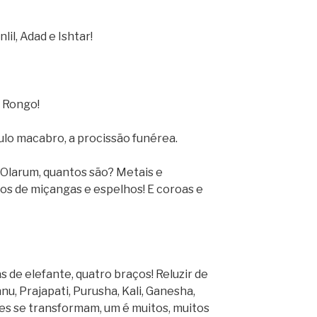
lil, Adad e Ishtar!
, Rongo!
culo macabro, a procissão funérea.
, Olarum, quantos são? Metais e
hos de miçangas e espelhos! E coroas e
 de elefante, quatro braços! Reluzir de
hnu, Prajapati, Purusha, Kali, Ganesha,
les se transformam, um é muitos, muitos