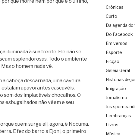
 por que morre nem por que é o último,
Crônicas
Curto
Da agenda do 
Do Facebook
Em versos
ça iluminada à sua frente. Ele não se
Esporte
íscam esplendorosas. Todo o ambiente
Ficção
 Mas o homem nada vê.
Geléia Geral
Histórias de jo
m a cabeça descarnada, uma caveira
m e estalam apavorantes cascavéis.
Imigração
 som dos implacáveis chocalhos. O
Jornalismo
os esbugalhados não vêem e seu
Jus sperneand
Lembranças
orque quem surge ali, agora, é Nocuma.
Livros
erra. E fez do barro a Ejoni, o primeiro
Música