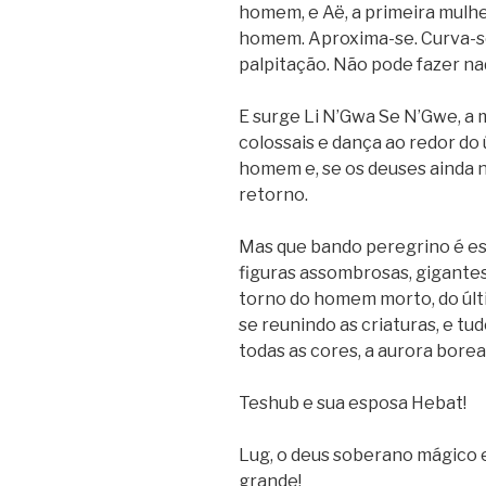
homem, e Aë, a primeira mulhe
homem. Aproxima-se. Curva-se
palpitação. Não pode fazer n
E surge Li N’Gwa Se N’Gwe, a
colossais e dança ao redor do
homem e, se os deuses ainda 
retorno.
Mas que bando peregrino é es
figuras assombrosas, gigantes
torno do homem morto, do úl
se reunindo as criaturas, e t
todas as cores, a aurora borea
Teshub e sua esposa Hebat!
Lug, o deus soberano mágico e
grande!