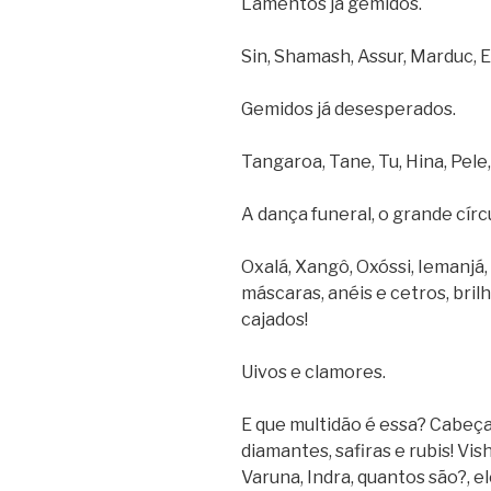
Lamentos já gemidos.
Sin, Shamash, Assur, Marduc, En
Gemidos já desesperados.
Tangaroa, Tane, Tu, Hina, Pele
A dança funeral, o grande cír
Oxalá, Xangô, Oxóssi, Iemanjá
máscaras, anéis e cetros, bril
cajados!
Uivos e clamores.
E que multidão é essa? Cabeças
diamantes, safiras e rubis! Vis
Varuna, Indra, quantos são?, e