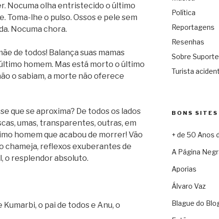
r. Nocuma olha entristecido o último
Política
. Toma-lhe o pulso. Ossos e pele sem
Reportagens
ada. Nocuma chora.
Resenhas
 mãe de todos! Balança suas mamas
Sobre Suporte
 último homem. Mas está morto o último
Turista acident
não o sabiam, a morte não oferece
se que se aproxima? De todos os lados
BONS SITES
cas, umas, transparentes, outras, em
timo homem que acabou de morrer! Vão
+ de 50 Anos 
udo chameja, reflexos exuberantes de
A Página Negr
l, o resplendor absoluto.
Aporias
Álvaro Vaz
Blague do Blo
 Kumarbi, o pai de todos e Anu, o