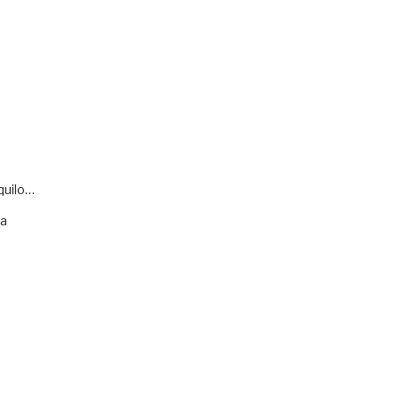
quilo…
va