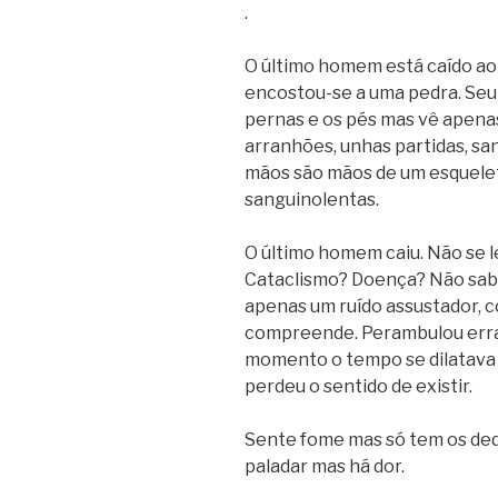
.
O último homem está caído ao 
encostou-se a uma pedra. Seu c
pernas e os pés mas vê apena
arranhões, unhas partidas, sa
mãos são mãos de um esquelet
sanguinolentas.
O último homem caiu. Não se 
Cataclismo? Doença? Não sabe
apenas um ruído assustador, c
compreende. Perambulou erra
momento o tempo se dilatava 
perdeu o sentido de existir.
Sente fome mas só tem os de
paladar mas há dor.