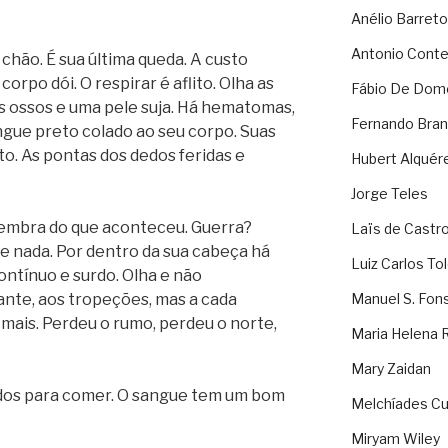
Anélio Barreto
Antonio Cont
chão. É sua última queda. A custo
orpo dói. O respirar é aflito. Olha as
Fábio De Dom
s ossos e uma pele suja. Há hematomas,
Fernando Bran
ngue preto colado ao seu corpo. Suas
o. As pontas dos dedos feridas e
Hubert Alquér
Jorge Teles
lembra do que aconteceu. Guerra?
Laïs de Castr
 nada. Por dentro da sua cabeça há
Luiz Carlos To
ontínuo e surdo. Olha e não
nte, aos tropeções, mas a cada
Manuel S. Fon
mais. Perdeu o rumo, perdeu o norte,
Maria Helena 
Mary Zaidan
dos para comer. O sangue tem um bom
Melchíades Cu
Miryam Wiley