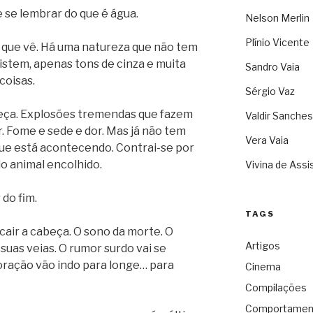
se lembrar do que é água.
Nelson Merlin
Plínio Vicente
 que vê. Há uma natureza que não tem
istem, apenas tons de cinza e muita
Sandro Vaia
coisas.
Sérgio Vaz
eça. Explosões tremendas que fazem
Valdir Sanches
. Fome e sede e dor. Mas já não tem
Vera Vaia
ue está acontecendo. Contrai-se por
o animal encolhido.
Vivina de Assi
do fim.
TAGS
cair a cabeça. O sono da morte. O
Artigos
suas veias. O rumor surdo vai se
oração vão indo para longe… para
Cinema
Compilações
Comportamen