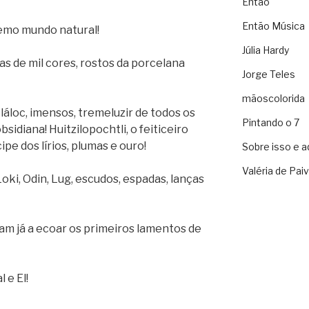
Então
Então Música
remo mundo natural!
Júlia Hardy
edas de mil cores, rostos da porcelana
Jorge Teles
mãoscolorida
láloc, imensos, tremeluzir de todos os
Pintando o 7
obsidiana! Huitzilopochtli, o feiticeiro
cipe dos lírios, plumas e ouro!
Sobre isso e a
Valéria de Pai
Loki, Odin, Lug, escudos, espadas, lanças
m já a ecoar os primeiros lamentos de
 e El!