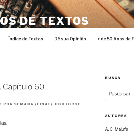
NOS DE TEXTOS
Índice de Textos
Dê sua Opinião
+ de 50 Anos de 
BUSCA
 Capítulo 60
Pesquisar
por:
 POR SEMANA (FINAL). POR JORGE
AUTORES
ias.
A. C. Malufe