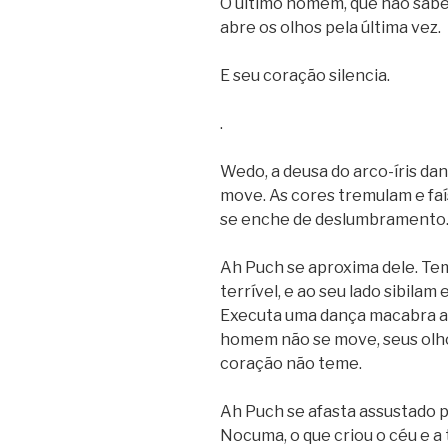
O último homem, que não sabe
abre os olhos pela última vez.
E seu coração silencia.
.
Wedo, a deusa do arco-íris dan
move. As cores tremulam e fa
se enche de deslumbramento.
Ah Puch se aproxima dele. Te
terrível, e ao seu lado sibila
Executa uma dança macabra ao
homem não se move, seus olh
coração não teme.
Ah Puch se afasta assustado p
Nocuma, o que criou o céu e a t