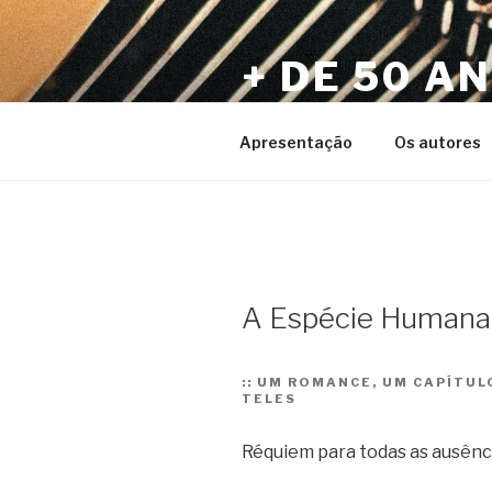
Pular
para
+ DE 50 A
o
conteúdo
Por Sérgio Vaz e Amigos
Apresentação
Os autores
A Espécie Humana.
::
UM ROMANCE, UM CAPÍTULO
TELES
Réquiem para todas as ausênc