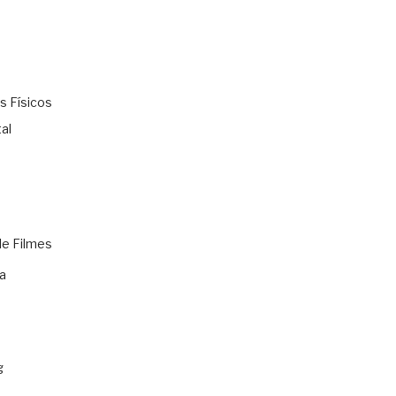
s Físicos
al
de Filmes
a
g