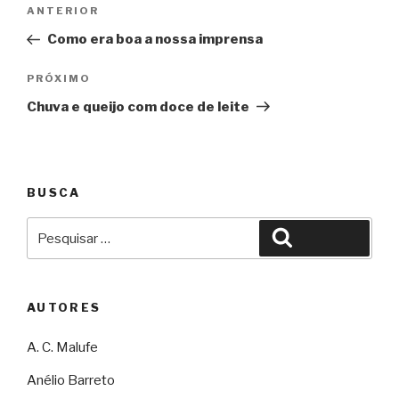
Navegação
Anterior
ANTERIOR
de
Como era boa a nossa imprensa
Post
Próximo
PRÓXIMO
Chuva e queijo com doce de leite
BUSCA
Pesquisar
Pesquisar
por:
AUTORES
A. C. Malufe
Anélio Barreto