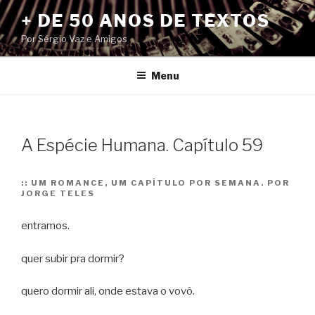
Pular
+ DE 50 ANOS DE TEXTOS
para
Por Sérgio Vaz e Amigos
o
conteúdo
Menu
A Espécie Humana. Capítulo 59
::
UM ROMANCE, UM CAPÍTULO POR SEMANA. POR
JORGE TELES
entramos.
quer subir pra dormir?
quero dormir ali, onde estava o vovô.