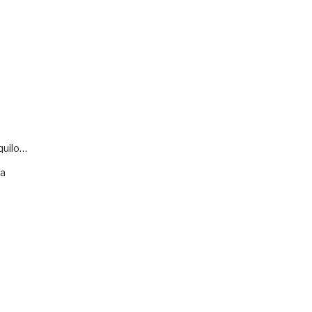
quilo…
va