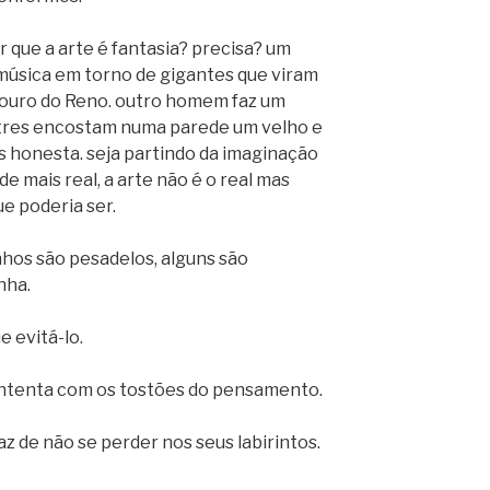
que a arte é fantasia? precisa? um
música em torno de gigantes que viram
 ouro do Reno. outro homem faz um
stres encostam numa parede um velho e
s honesta. seja partindo da imaginação
ade mais real, a arte não é o real mas
e poderia ser.
hos são pesadelos, alguns são
nha.
 evitá-lo.
ontenta com os tostões do pensamento.
az de não se perder nos seus labirintos.