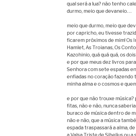
qual será a lua? não tenho cal
durmo, meio que devaneio. . .
meio que durmo, meio que devan
por capricho, eu tivesse traz
ficarem próximos de mim! Os 
Hamlet, As Troianas, Os Contos
Kazohinio, quá quá quá, os doi
e por que meus dez livros par
Senhora com sete espadas enf
enfiadas no coração fazendo 
minha alma e o cosmos e quem 
e por que não trouxe música?
fitas, não e não, nunca saberia
buraco de música dentro de m
não e não, que a música també
espada traspassará a alma, de
a Valsa Triste de Sibelius ou a