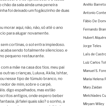
Anélio Barreto
o chão da sala ainda uma peneira
zinha foi deixado um fogãozinho de duas
Antonio Cont
Fábio De Dom
 morar aqui, não, não, só até o ano
Fernando Bran
ncio para alugar novamente.
Hubert Alquér
sem cortinas, o sol entra impiedoso.
Jorge Teles
 acaba sendo totalmente silencioso. e
Laïs de Castr
 no pequeno restaurante.
Luiz Carlos To
 com a mãe na casa dos tios. meu pai
Manuel S. Fon
outras crianças, Luluva, Aklia, Ishtar,
stou nesse tipo de túmulo branco, no
Maria Helena 
 redor de mim, sobre o carpê,
Mary Zaidan
éis. digo espalhados, mas estão
escritos antigos, onde espero beber
Melchíades Cu
antasia. já falei quais são? o sonho, a
Miryam Wiley