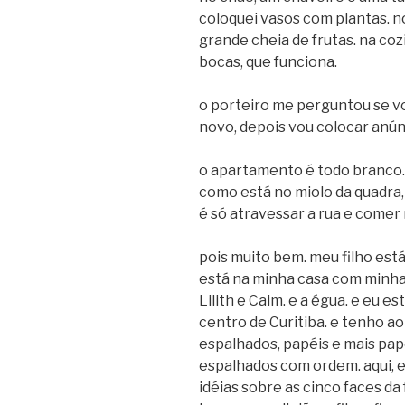
coloquei vasos com plantas. n
grande cheia de frutas. na co
bocas, que funciona.
o porteiro me perguntou se vou
novo, depois vou colocar anú
o apartamento é todo branco. 
como está no miolo da quadra,
é só atravessar a rua e comer
pois muito bem. meu filho está
está na minha casa com minhas 
Lilith e Caim. e a égua. e eu e
centro de Curitiba. e tenho ao
espalhados, papéis e mais pap
espalhados com ordem. aqui, 
idéias sobre as cinco faces da f