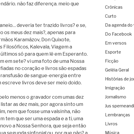
endário. não faz diferença. meio que
Crônicas
Curto
eio… deveria ter trazido livros? e se,
Da agenda do 
ido os meus dez mais?, apenas para
Do Facebook
Irmãos Karamázov, Don Quixote,
Em versos
 Filosóficos, Kalevala, Viagem a
Esporte
s últimos só para quem lê em Esperanto.
am em sete? vi uma foto de uma Nossa
Ficção
iadas no coração e livros são espadas
Geléia Geral
transfusão de sangue-energia entre
Histórias de jo
escreve livros deve ser meio doido.
Imigração
 pelo menos o gravador com umas dez
Jornalismo
 listar as dez mais, por agora sinto um
Jus sperneand
im, nem que fosse uma valsinha, não
Lembranças
m tem que ser uma espada e a ti, uma
Livros
 novo a Nossa Senhora, que seja então
 sua segunda sinfonia! ou, por que não? a
Música