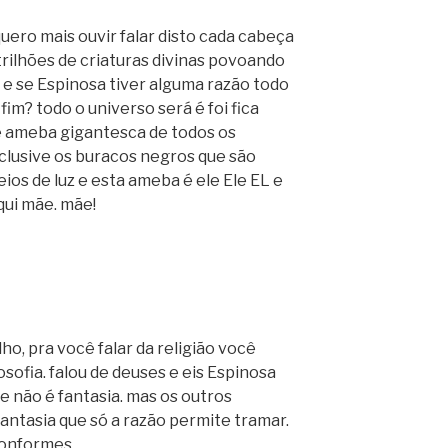
uero mais ouvir falar disto cada cabeça
rilhões de criaturas divinas povoando
e se Espinosa tiver alguma razão todo
im? todo o universo será é foi fica
 ameba gigantesca de todos os
lusive os buracos negros que são
ios de luz e esta ameba é ele Ele EL e
qui mãe. mãe!
ilho, pra você falar da religião você
osofia. falou de deuses e eis Espinosa
e não é fantasia. mas os outros
 fantasia que só a razão permite tramar.
conformes.