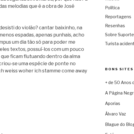
das melodias que é a obra de José
Política
Reportagens
Resenhas
esisti do violão? cantar baixinho, na
menos espadas, apenas punhais, acho
Sobre Suporte
ompus um dia tão só para poder me
Turista acident
eles textos, possuí-los com um pouco
s que ficam flutuando dentro da alma
 criou-se uma espécie de ponte no
BONS SITES
ich weiss woher ich stamme come away
+ de 50 Anos 
A Página Negr
Aporias
Álvaro Vaz
Blague do Blo