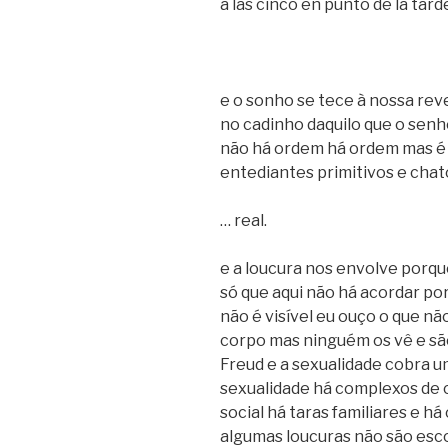
a las cinco en punto de la tard
e o sonho se tece à nossa rev
no cadinho daquilo que o sen
não há ordem há ordem mas é
entediantes primitivos e cha
… real.
e a loucura nos envolve porq
só que aqui não há acordar por
não é visível eu ouço o que n
corpo mas ninguém os vê e sã
Freud e a sexualidade cobra u
sexualidade há complexos de 
social há taras familiares e 
algumas loucuras não são esco