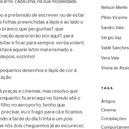
 e a arte. cada uma, na sua modalidade.
Nelson Merlin
nho a pretensão de escrever. ou de estar
Plínio Vicente
 folhas preenchidas a lápis e ao lado o
Sandro Vaia
m branco, que perguntas?, que
ignação aparecerão por aqui?, para
Sérgio Vaz
visitar e ficar para sempre. verba volant,
Valdir Sanches
stava aquele latim mal ensinado e
depois, sozinho!
Vera Vaia
Vivina de Assi
 pequenos desenhos e lápis de cor à
ração.
TAGS
á praças e cinemas. mas resolvo que
nquanto. ficarei aqui no túmulo até o
Artigos
filho no aeroporto, tenho que
Cinema
 precisar, eu o trago para cá e ficamos
do a tarde do dia trinta e um pois
Compilações
ue nós dois cheguemos já ao escurecer,
Comportamen