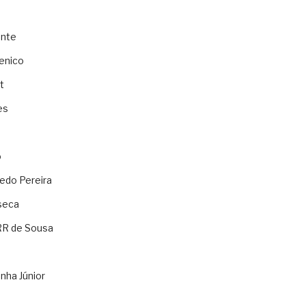
ente
enico
t
es
o
ledo Pereira
seca
RR de Sousa
nha Júnior