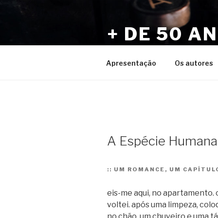
Pular
para
+ DE 50 A
o
conteúdo
Por Sérgio Vaz e Amigos
Apresentação
Os autores
A Espécie Humana.
::
UM ROMANCE, UM CAPÍTULO
eis-me aqui, no apartamento. 
voltei. após uma limpeza, col
no chão, um chuveiro e uma táb