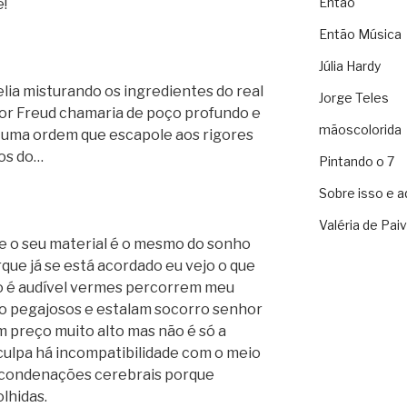
Então
e!
Então Música
Júlia Hardy
elia misturando os ingredientes do real
Jorge Teles
hor Freud chamaria de poço profundo e
mãoscolorida
 uma ordem que escapole aos rigores
tos do…
Pintando o 7
Sobre isso e a
Valéria de Pai
ue o seu material é o mesmo do sonho
que já se está acordado eu vejo o que
ão é audível vermes percorrem meu
o pegajosos e estalam socorro senhor
m preço muito alto mas não é só a
culpa há incompatibilidade com o meio
há condenações cerebrais porque
lhidas.