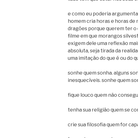
e como eu poderia argumentar 
homem cria horas e horas de 
dragões porque querem ter o
filme em que morangos silve
exigem dele uma reflexão mai
absoluta, seja tirada da realid
uma imitação do que é ou do qu
sonhe quem sonha. alguns son
inesquecíveis. sonhe quem so
fique louco quem não consegue
tenha sua religião quem se c
crie sua filosofia quem for cap