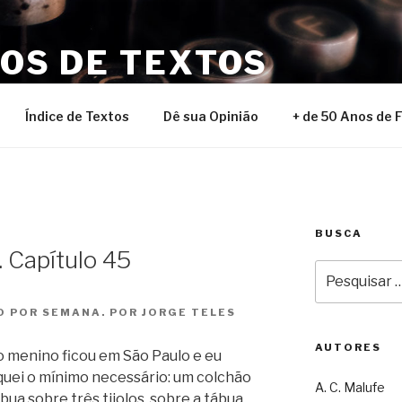
NOS DE TEXTOS
Índice de Textos
Dê sua Opinião
+ de 50 Anos de 
BUSCA
 Capítulo 45
Pesquisar
por:
 POR SEMANA. POR JORGE TELES
AUTORES
o menino ficou em São Paulo e eu
oquei o mínimo necessário: um colchão
A. C. Malufe
ua sobre três tijolos. sobre a tábua