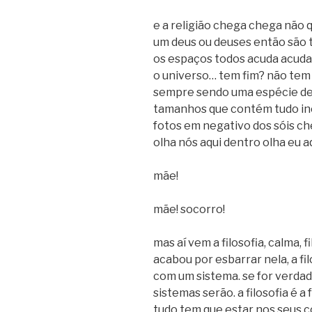
e a religião chega chega não q
um deus ou deuses então são t
os espaços todos acuda acuda 
o universo… tem fim? não tem f
sempre sendo uma espécie de
tamanhos que contém tudo inc
fotos em negativo dos sóis che
olha nós aqui dentro olha eu a
mãe!
mãe! socorro!
mas aí vem a filosofia, calma, f
acabou por esbarrar nela, a fil
com um sistema. se for verdad
sistemas serão. a filosofia é a
tudo tem que estar nos seus 