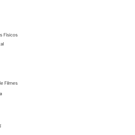
s Físicos
al
de Filmes
a
g