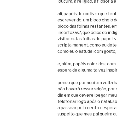
loucura, a religião, a filosofia
ali, papéis de um livro que te
escrevendo. um bloco cheio de
bloco das folhas restantes, e
incertezas?, que ódios de ind
visitar estas folhas de papel. 
scripta manent. como eu dete
como eu o estudei com gosto, 
e, além, papéis coloridos, com
espera de alguma talvez inspi
penso que por aqui em volta h
não haverá ressurreição, por e
dia em que deverei pegar meu 
telefonar logo após o natal. se
a passear pelo centro, esperan
suspeito que meu pai queira q