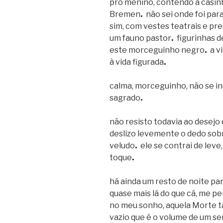
pro menino, contendo a casinh
Bremen
.
não sei onde foi par
sim, com vestes teatrais e p
um fauno pastor
.
figurinhas d
este morceguinho negro
.
a v
à vida figurada
.
calma, morceguinho, não se i
sagrado
.
não resisto todavia ao desejo 
deslizo levemente o dedo sob
veludo
.
ele se contrai de leve
toque
.
há ainda um resto de noite pa
quase mais lá do que cá, me 
no meu sonho, aquela Morte tã
vazio que é o volume de um s