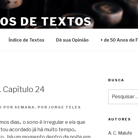
NOS DE TEXTOS
Índice de Textos
Dê sua Opinião
+ de 50 Anos de 
BUSCA
 Capítulo 24
Pesquisar
por:
 POR SEMANA. POR JORGE TELES
AUTORES
imos dias
.
o sono é irregular e eis que
tou acordado já há muito tempo
.
A. C. Malufe
ro
.
há um momento dentro da noite em