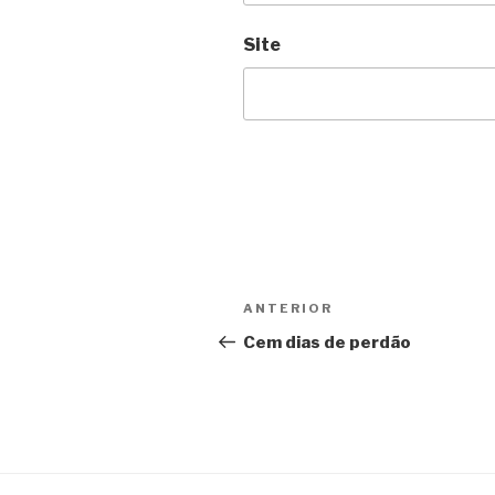
Site
Navegação
Anterior
ANTERIOR
de
Cem dias de perdão
Post