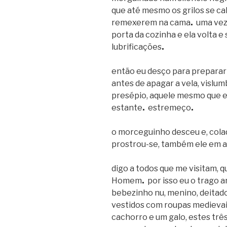
que até mesmo os grilos se c
remexerem na cama
.
uma vez
porta da cozinha e ela volta 
lubrificações
.
então eu desço para preparar
antes de apagar a vela, visl
presépio, aquele mesmo que e
estante
.
estremeço
.
o morceguinho desceu e, colad
prostrou-se, também ele em 
digo a todos que me visitam, 
Homem
.
por isso eu o trago 
bebezinho nu, menino, deitad
vestidos com roupas medieva
cachorro e um galo, estes três