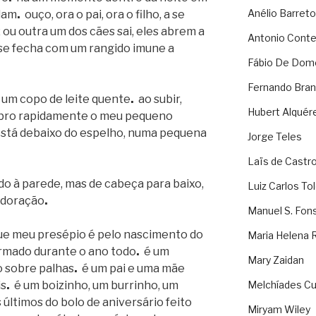
Anélio Barreto
alam
.
ouço, ora o pai, ora o filho, a se
 ou outra um dos cães sai, eles abrem a
Antonio Cont
e se fecha com um rangido imune a
Fábio De Dom
Fernando Bran
 um copo de leite quente
.
ao subir,
Hubert Alquér
umbro rapidamente o meu pequeno
stá debaixo do espelho, numa pequena
Jorge Teles
Laïs de Castr
o à parede, mas de cabeça para baixo,
Luiz Carlos To
adoração
.
Manuel S. Fon
que meu presépio é pelo nascimento do
Maria Helena 
armado durante o ano todo
.
é um
Mary Zaidan
o sobre palhas
.
é um pai e uma mãe
is
.
é um boizinho, um burrinho, um
Melchíades Cu
 últimos do bolo de aniversário feito
Miryam Wiley