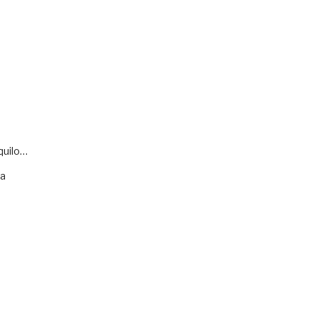
quilo…
va