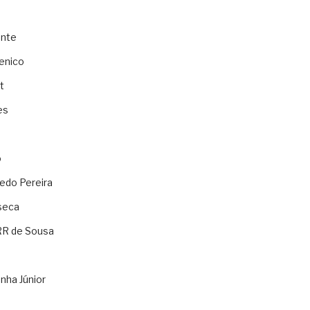
ente
enico
t
es
o
ledo Pereira
seca
RR de Sousa
nha Júnior