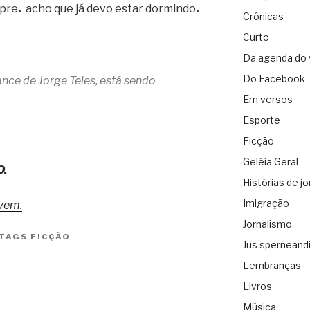
mpre
.
acho que já devo estar dormindo
.
Crônicas
Curto
Da agenda do 
Do Facebook
ance de Jorge Teles, está sendo
Em versos
Esporte
Ficção
Geléia Geral
O.
Histórias de jo
Imigração
vem.
Jornalismo
TAGS
FICÇÃO
Jus sperneand
Lembranças
Livros
Música