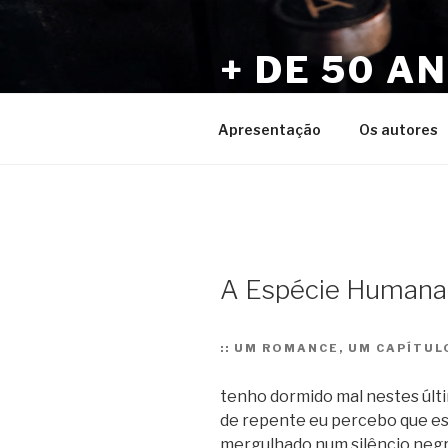
Pular
para
+ DE 50 A
o
conteúdo
Por Sérgio Vaz e Amigos
Apresentação
Os autores
A Espécie Humana.
::
UM ROMANCE, UM CAPÍTULO
tenho dormido mal nestes últ
de repente eu percebo que es
mergulhado num silêncio neg