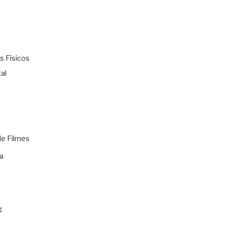
s Físicos
al
de Filmes
a
g