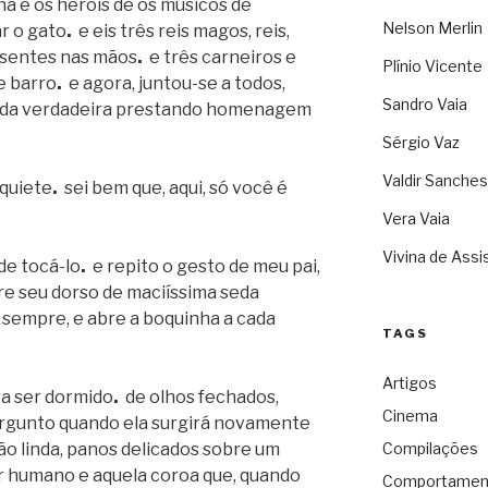
a e os heróis de os músicos de
Nelson Merlin
ar o gato
.
e eis três reis magos, reis,
resentes nas mãos
.
e três carneiros e
Plínio Vicente
e barro
.
e agora, juntou-se a todos,
Sandro Vaia
ida verdadeira prestando homenagem
Sérgio Vaz
Valdir Sanches
nquiete
.
sei bem que, aqui, só você é
Vera Vaia
Vivina de Assi
de tocá-lo
.
e repito o gesto de meu pai,
re seu dorso de maciíssima seda
, sempre, e abre a boquinha a cada
TAGS
Artigos
ra ser dormido
.
de olhos fechados,
Cinema
pergunto quando ela surgirá novamente
o linda, panos delicados sobre um
Compilações
er humano e aquela coroa que, quando
Comportamen