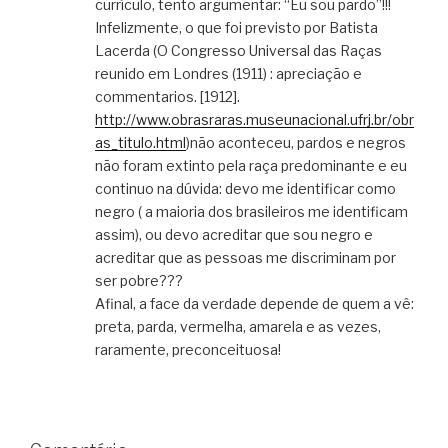
currículo, tento argumentar: “Eu sou pardo”!!!
Infelizmente, o que foi previsto por Batista
Lacerda (O Congresso Universal das Raças
reunido em Londres (1911) : apreciação e
commentarios. [1912].
http://www.obrasraras.museunacional.ufrj.br/obr
as_titulo.html
)não aconteceu, pardos e negros
não foram extinto pela raça predominante e eu
continuo na dúvida: devo me identificar como
negro ( a maioria dos brasileiros me identificam
assim), ou devo acreditar que sou negro e
acreditar que as pessoas me discriminam por
ser pobre???
Afinal, a face da verdade depende de quem a vê:
preta, parda, vermelha, amarela e as vezes,
raramente, preconceituosa!