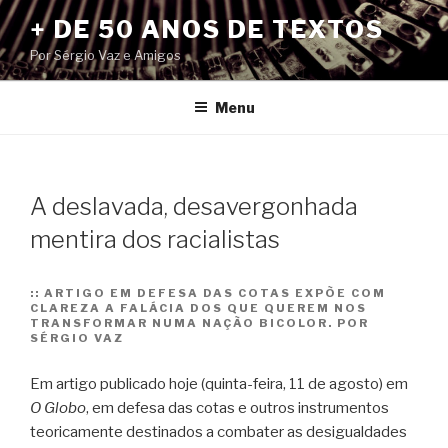
Pular
+ DE 50 ANOS DE TEXTOS
para
Por Sérgio Vaz e Amigos
o
conteúdo
Menu
A deslavada, desavergonhada
mentira dos racialistas
::
ARTIGO EM DEFESA DAS COTAS EXPÕE COM
CLAREZA A FALÁCIA DOS QUE QUEREM NOS
TRANSFORMAR NUMA NAÇÃO BICOLOR. POR
SÉRGIO VAZ
Em artigo publicado hoje (quinta-feira, 11 de agosto) em
O Globo
, em defesa das cotas e outros instrumentos
teoricamente destinados a combater as desigualdades