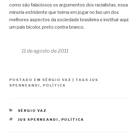
como são falaciosos os argumentos dos racialistas, essa
minoria estridente que teima em jogar no lixo um dos
melhores aspectos da sociedade brasileira e instituir aqui
um país bicolor, preto contra branco.
11 de agosto de 2011
POSTADO EM
SÉRGIO VAZ
|
TAGS
JUS
SPERNEANDI
,
POLÍTICA
CATEGORIAS
SÉRGIO VAZ
TAGS
JUS SPERNEANDI
,
POLÍTICA