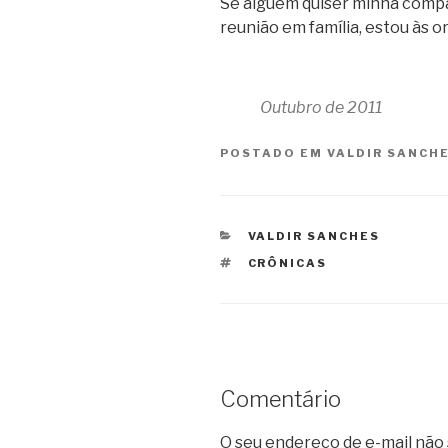
Se alguém quiser minha compa
reunião em família, estou às o
Outubro de 2011
POSTADO EM
VALDIR SANCH
CATEGORIAS
VALDIR SANCHES
TAGS
CRÔNICAS
Comentário
O seu endereço de e-mail não 