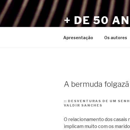
Pular
para
+ DE 50 A
o
conteúdo
Por Sérgio Vaz e Amigos
Apresentação
Os autores
A bermuda folgazã
::
DESVENTURAS DE UM SENH
VALDIR SANCHES
O relacionamento dos casais na
implicam muito com os maridos