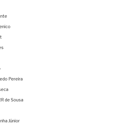
ente
enico
t
es
o
ledo Pereira
seca
RR de Sousa
nha Júnior