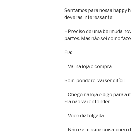
Sentamos para nossa happy h
deveras interessante:
– Preciso de uma bermuda nova
partes. Mas não sei como faze
Ela:
– Vai na loja e compra.
Bem, pondero, vai ser difícil.
– Chego na loja e digo para a
Ela não vai entender.
– Você diz folgada.
– Não é a mesma coisa, quero 