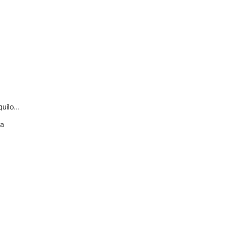
quilo…
va