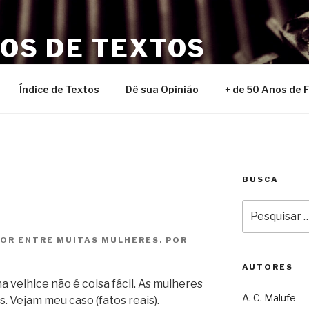
NOS DE TEXTOS
Índice de Textos
Dê sua Opinião
+ de 50 Anos de 
BUSCA
Pesquisar
por:
OR ENTRE MUITAS MULHERES. POR
AUTORES
 velhice não é coisa fácil. As mulheres
A. C. Malufe
. Vejam meu caso (fatos reais).