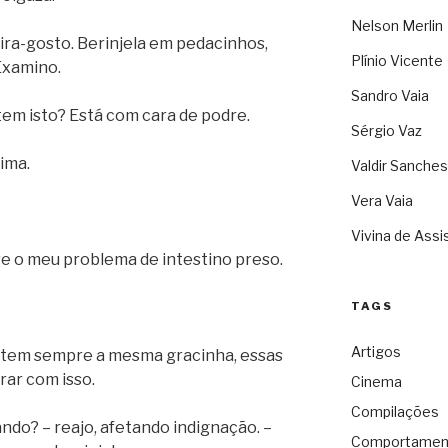
Nelson Merlin
ira-gosto. Berinjela em pedacinhos,
Plínio Vicente
Examino.
Sandro Vaia
em isto? Está com cara de podre.
Sérgio Vaz
ima.
Valdir Sanches
Vera Vaia
Vivina de Assi
e o meu problema de intestino preso.
TAGS
Artigos
ê tem sempre a mesma gracinha, essas
rar com isso.
Cinema
Compilações
do? – reajo, afetando indignação. –
Comportamen