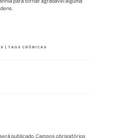
nhia para tornar agradável alguma
rdens.
ES
|
TAGS
CRÔNICAS
será publicado.
Campos obrigatórios