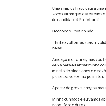
Uma simples frase causa uma 
Vocês viram que o Meirelles e
de candidato à Prefeitura?
Nãããoooo. Política não.
– Então voltem às suas frivoli
nelas.
Ameaço me retirar, mas vou f
deixa para eu enfiar minha c
(o neto de cinco anos e o vovô
piorar, às vezes me permito u
Apesar da greve, chegou meu l
Minha cunhada e eu vamos abri
papel, fora o durex.