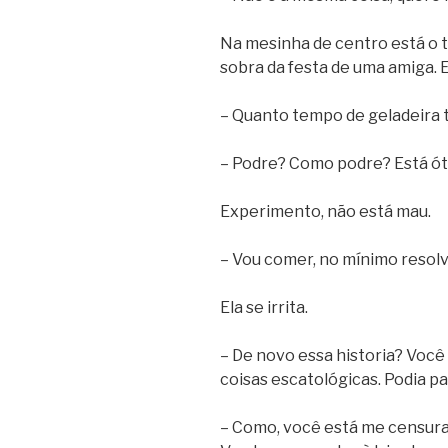
Na mesinha de centro está o t
sobra da festa de uma amiga. 
– Quanto tempo de geladeira t
– Podre? Como podre? Está ót
Experimento, não está mau.
– Vou comer, no mínimo resolv
Ela se irrita.
– De novo essa historia? Voc
coisas escatológicas. Podia pa
– Como, você está me censuran