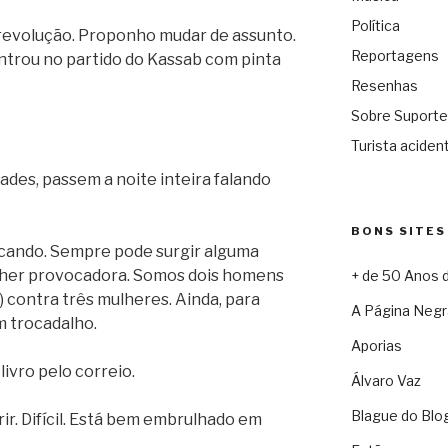
Política
revolução. Proponho mudar de assunto.
Reportagens
ntrou no partido do Kassab com pinta
Resenhas
Sobre Suporte
Turista acident
dades, passem a noite inteira falando
BONS SITES
icando. Sempre pode surgir alguma
olher provocadora. Somos dois homens
+ de 50 Anos 
) contra três mulheres. Ainda, para
A Página Negr
m trocadalho.
Aporias
ivro pelo correio.
Álvaro Vaz
Blague do Blo
r. Difícil. Está bem embrulhado em