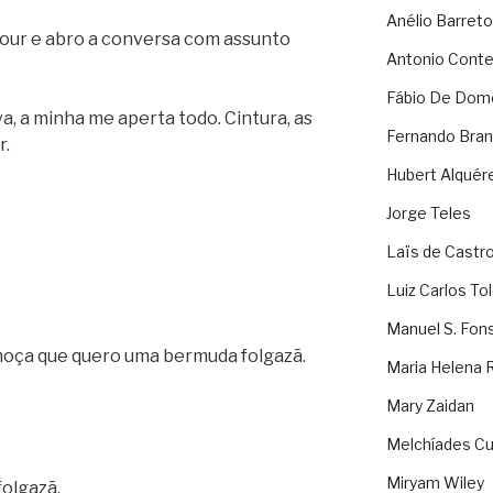
Anélio Barreto
our e abro a conversa com assunto
Antonio Cont
Fábio De Dom
, a minha me aperta todo. Cintura, as
Fernando Bran
r.
Hubert Alquér
Jorge Teles
Laïs de Castr
Luiz Carlos To
Manuel S. Fon
 moça que quero uma bermuda folgazã.
Maria Helena 
Mary Zaidan
Melchíades Cu
Miryam Wiley
folgazã.