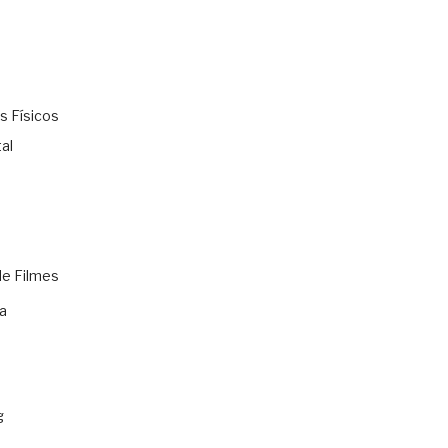
s Físicos
al
de Filmes
a
g