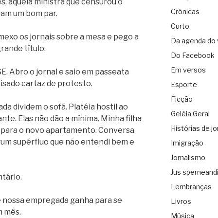
es, aquela ministra que censurou o
Crônicas
riam um bom par.
Curto
mexo os jornais sobre a mesa e pego a
Da agenda do 
rande título:
Do Facebook
Em versos
 Abro o jornal e saio em passeata
visado cartaz de protesto.
Esporte
Ficção
ada dividem o sofá. Platéia hostil ao
Geléia Geral
ante. Elas não dão a mínima. Minha filha
Histórias de jo
io para o novo apartamento. Conversa
lgum supérfluo que não entendi bem e
Imigração
Jornalismo
Jus sperneand
tário.
Lembranças
ue nossa empregada ganha para se
Livros
m mês.
Música