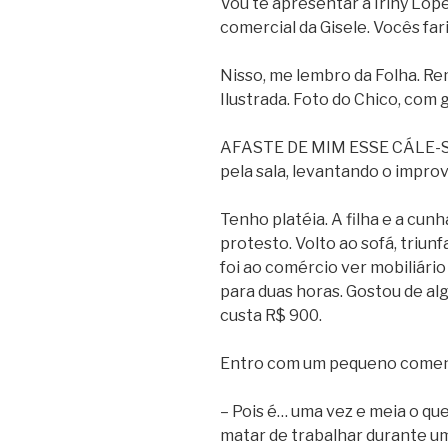
Vou te apresentar à Iriny Lop
comercial da Gisele. Vocês fa
Nisso, me lembro da Folha. Re
Ilustrada. Foto do Chico, com g
AFASTE DE MIM ESSE CÁLE-SE.
pela sala, levantando o impro
Tenho platéia. A filha e a cunh
protesto. Volto ao sofá, triunf
foi ao comércio ver mobiliár
para duas horas. Gostou de a
custa R$ 900.
Entro com um pequeno comen
– Pois é… uma vez e meia o q
matar de trabalhar durante u