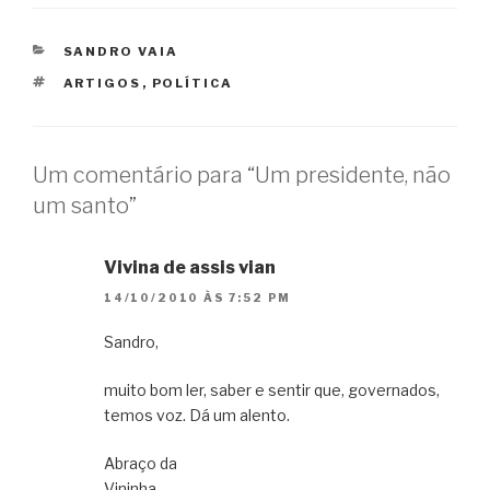
CATEGORIAS
SANDRO VAIA
TAGS
ARTIGOS
,
POLÍTICA
Um comentário para “Um presidente, não
um santo”
Vivina de assis vian
14/10/2010 ÀS 7:52 PM
Sandro,
muito bom ler, saber e sentir que, governados,
temos voz. Dá um alento.
Abraço da
Vininha.