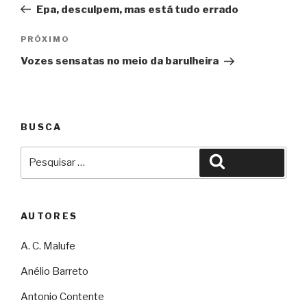
Epa, desculpem, mas está tudo errado
Post
Próximo
PRÓXIMO
Vozes sensatas no meio da barulheira
BUSCA
Pesquisar
Pesquisar
por:
AUTORES
A. C. Malufe
Anélio Barreto
Antonio Contente