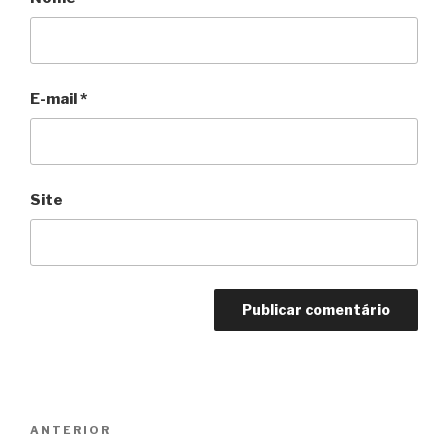
E-mail
*
Site
Navegação
Anterior
ANTERIOR
de