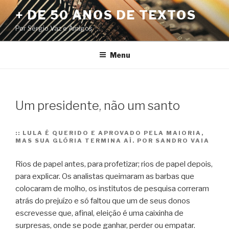
Pular
+ DE 50 ANOS DE TEXTOS
para
Por Sérgio Vaz e Amigos
o
conteúdo
Menu
Um presidente, não um santo
::
LULA É QUERIDO E APROVADO PELA MAIORIA,
MAS SUA GLÓRIA TERMINA AÍ. POR SANDRO VAIA
Rios de papel antes, para profetizar; rios de papel depois,
para explicar. Os analistas queimaram as barbas que
colocaram de molho, os institutos de pesquisa correram
atrás do prejuízo e só faltou que um de seus donos
escrevesse que, afinal, eleição é uma caixinha de
surpresas, onde se pode ganhar, perder ou empatar.