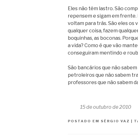
Eles não têm lastro. São com
repensem e sigam em frente. 
voltam para trás. São eles os 
qualquer coisa, fazem qualque
boquinhas, as boconas. Porqu
a vida? Como é que vão manter
conseguiram mentindo e rou
São bancários que não sabem
petroleiros que não sabem tra
professores que não sabem da
15 de outubro de 2010
POSTADO EM
SÉRGIO VAZ
|
T