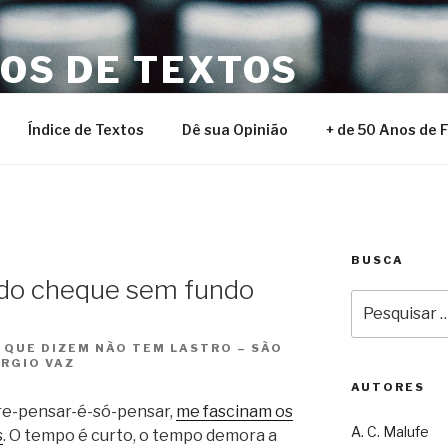
NOS DE TEXTOS
Índice de Textos
Dê sua Opinião
+ de 50 Anos de 
BUSCA
tudo cheque sem fundo
Pesquisar
por:
O QUE DIZEM NÃO TEM LASTRO – SÃO
ÉRGIO VAZ
AUTORES
ivre-pensar-é-só-pensar,
me fascinam os
A. C. Malufe
s
. O tempo é curto, o tempo demora a