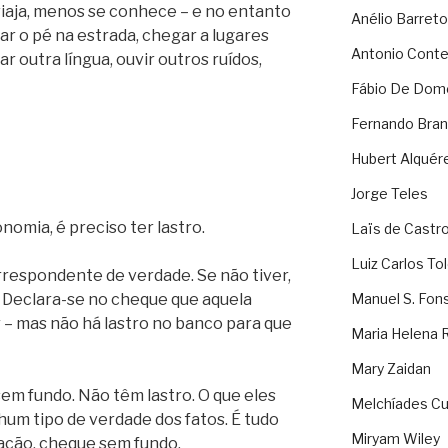
viaja, menos se conhece – e no entanto
Anélio Barreto
tar o pé na estrada, chegar a lugares
Antonio Cont
r outra língua, ouvir outros ruídos,
Fábio De Dom
Fernando Bran
Hubert Alquér
Jorge Teles
nomia, é preciso ter lastro.
Laïs de Castr
Luiz Carlos To
orrespondente de verdade. Se não tiver,
Declara-se no cheque que aquela
Manuel S. Fon
 – mas não há lastro no banco para que
Maria Helena 
Mary Zaidan
sem fundo. Não têm lastro. O que eles
Melchíades Cu
um tipo de verdade dos fatos. É tudo
Miryam Wiley
ção, cheque sem fundo.