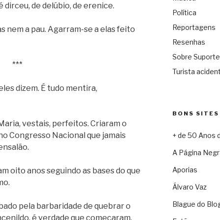
 dirceu, de delúbio, de erenice.
Política
Reportagens
 nem a pau. Agarram-se a elas feito
Resenhas
Sobre Suporte
***
Turista acident
eles dizem. É tudo mentira,
BONS SITES
aria, vestais, perfeitos. Criaram o
no Congresso Nacional que jamais
+ de 50 Anos 
mensalão.
A Página Negr
Aporias
ram oito anos seguindo as bases do que
mo.
Álvaro Vaz
Blague do Blo
ubado pela barbaridade de quebrar o
ancenildo, é verdade que começaram,