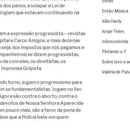
Então
 dos panos, a solapar a Lei de
Então Música
 fingiam que estavam continuando na
Júlia Hardy
Jorge Teles
am a expressão progressista – revistas
apital e Caros Amigos, e mais dezenas
mãoscolorida
ou seja, dos impostos que nós pagamos e
Pintando o 7
mpanheiros) se dizem progressistas,
a com eles, os direitistas, os
Sobre isso e a
Imprensa Golpista.
Valéria de Pai
ndo turno, jogam o progressismo para
om os fundamentalistas. Jogam no lixo
 Agora são contra o aborto, contra o
devotos de Nossa Senhora Aparecida
um pouco mais, são a favor da pena de
 disse que a Polícia bate em quem