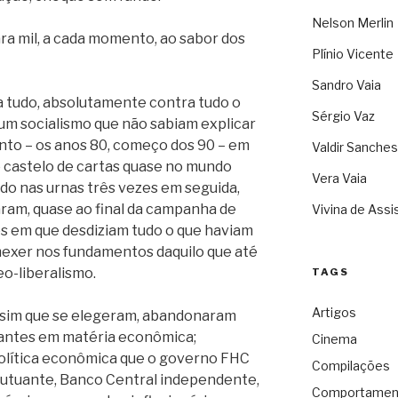
Nelson Merlin
ra mil, a cada momento, ao sabor dos
Plínio Vicente
Sandro Vaia
 tudo, absolutamente contra tudo o
Sérgio Vaz
um socialismo que não sabiam explicar
to – os anos 80, começo dos 90 – em
Valdir Sanches
to castelo de cartas quase no mundo
Vera Vaia
ado nas urnas três vezes em seguida,
ram, quase ao final da campanha de
Vivina de Assi
os em que desdiziam tudo o que haviam
mexer nos fundamentos daquilo que até
eo-liberalismo.
TAGS
Artigos
assim que se elegeram, abandonaram
 antes em matéria econômica;
Cinema
lítica econômica que o governo FHC
Compilações
flutuante, Banco Central independente,
Comportamen