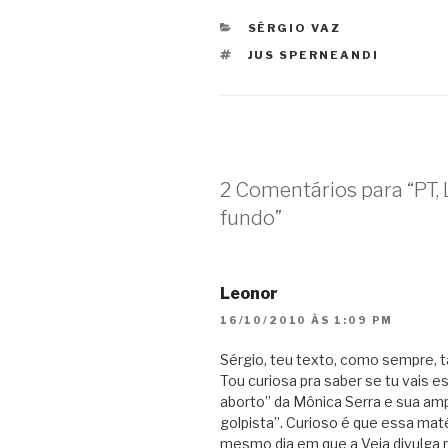
CATEGORIAS
SÉRGIO VAZ
TAGS
JUS SPERNEANDI
2 Comentários para “PT, 
fundo”
Leonor
16/10/2010 ÀS 1:09 PM
Sérgio, teu texto, como sempre, t
Tou curiosa pra saber se tu vais 
aborto” da Mônica Serra e sua ampl
golpista”. Curioso é que essa mat
mesmo dia em que a Veja divulga 