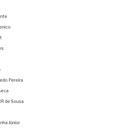
ente
enico
t
es
o
ledo Pereira
seca
RR de Sousa
nha Júnior