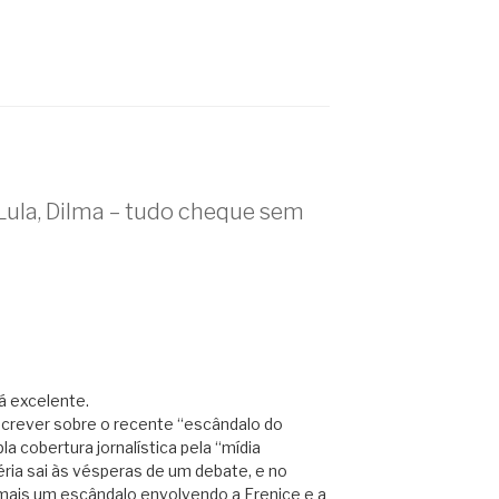
Lula, Dilma – tudo cheque sem
á excelente.
escrever sobre o recente “escândalo do
a cobertura jornalística pela “mídia
éria sai às vésperas de um debate, e no
mais um escândalo envolvendo a Erenice e a