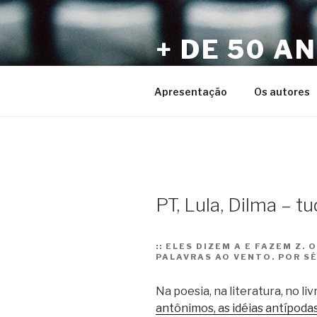
Pular
para
+ DE 50 A
o
conteúdo
Por Sérgio Vaz e Amigos
Apresentação
Os autores
PT, Lula, Dilma – 
::
ELES DIZEM A E FAZEM Z. 
PALAVRAS AO VENTO. POR S
Na poesia, na literatura, no l
antônimos, as idéias antípoda