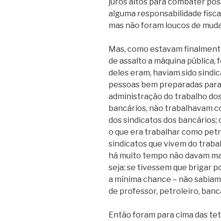
juros altos para combater poss
alguma responsabilidade fiscal
mas não foram loucos de muda
Mas, como estavam finalment
de assalto a máquina pública,
deles eram, haviam sido sindic
pessoas bem preparadas para o
administração do trabalho dos
bancários, não trabalhavam c
dos sindicatos dos bancários;
o que era trabalhar como petr
sindicatos que vivem do traba
há muito tempo não davam mais 
seja: se tivessem que brigar 
a mínima chance – não sabiam
de professor, petroleiro, bancár
Então foram para cima das te