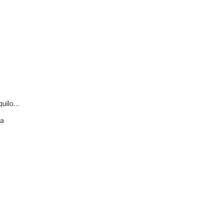
quilo…
va