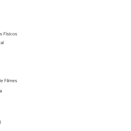
s Físicos
al
de Filmes
a
g