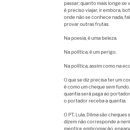
passar; quanto mais longe se 
é preciso viajar, ir embora, bo
onde não se conhece nada, fala
provar outras frutas.
Na poesia, é uma beleza.
Na política, é um perigo.
Na política, assim como na eco
O que se diz precisa ter um c
é como um cheque sem fundo. 
quantia será paga ao portador
o portador receba a quantia.
O PT, Lula, Dilma são cheques 
dizem não corresponde a nenh
mentira, embromação, engana