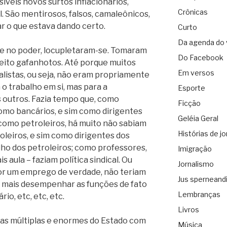
íveis novos surtos inflacionários,
Crônicas
. São mentirosos, falsos, camaleônicos,
r o que estava dando certo.
Curto
Da agenda do 
e no poder, locupletaram-se. Tomaram
Do Facebook
 feito gafanhotos. Até porque muitos
Em versos
alistas, ou seja, não eram propriamente
 trabalho em si, mas para a
Esporte
 outros. Fazia tempo que, como
Ficção
omo bancários, e sim como dirigentes
Geléia Geral
 como petroleiros, há muito não sabiam
Histórias de jo
oleiros, e sim como dirigentes dos
lho dos petroleiros; como professores,
Imigração
aula – faziam política sindical. Ou
Jornalismo
por um emprego de verdade, não teriam
Jus sperneand
 mais desempenhar as funções de fato
Lembranças
io, etc, etc, etc.
Livros
tas múltiplas e enormes do Estado com
Música