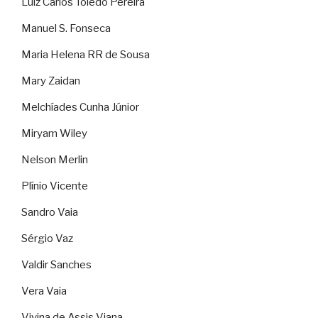
Luiz Carlos Toledo Pereira
Manuel S. Fonseca
Maria Helena RR de Sousa
Mary Zaidan
Melchíades Cunha Júnior
Miryam Wiley
Nelson Merlin
Plínio Vicente
Sandro Vaia
Sérgio Vaz
Valdir Sanches
Vera Vaia
Vivina de Assis Viana