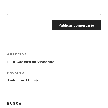
Navegação
Anterior
ANTERIOR
de
A Cadeira do Visconde
Post
Próximo
PRÓXIMO
Tudo com H…
BUSCA