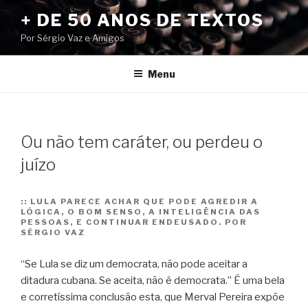
Pular
+ DE 50 ANOS DE TEXTOS
para
Por Sérgio Vaz e Amigos
o
conteúdo
Menu
Ou não tem caráter, ou perdeu o
juízo
::
LULA PARECE ACHAR QUE PODE AGREDIR A
LÓGICA, O BOM SENSO, A INTELIGÊNCIA DAS
PESSOAS, E CONTINUAR ENDEUSADO. POR
SÉRGIO VAZ
“Se Lula se diz um democrata, não pode aceitar a
ditadura cubana. Se aceita, não é democrata.” É uma bela
e corretíssima conclusão esta, que Merval Pereira expõe