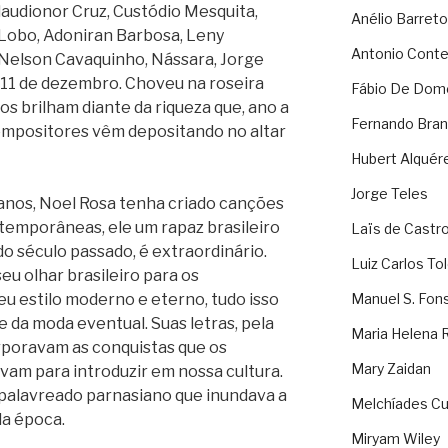
laudionor Cruz, Custódio Mesquita,
Anélio Barreto
 Lobo, Adoniran Barbosa, Leny
Antonio Cont
Nelson Cavaquinho, Nássara, Jorge
a 11 de dezembro.
Choveu na roseira
Fábio De Dom
os brilham diante da riqueza que, ano a
Fernando Bran
compositores vêm depositando no altar
Hubert Alquér
Jorge Teles
 anos, Noel Rosa tenha criado canções
temporâneas, ele um rapaz brasileiro
Laïs de Castr
do século passado, é extraordinário.
Luiz Carlos To
seu olhar brasileiro para os
u estilo moderno e eterno, tudo isso
Manuel S. Fon
e da moda eventual. Suas letras, pela
Maria Helena 
orporavam as conquistas que os
Mary Zaidan
am para introduzir em nossa cultura.
palavreado parnasiano que inundava a
Melchíades Cu
da época.
Miryam Wiley