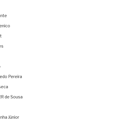
ente
enico
t
es
o
ledo Pereira
seca
RR de Sousa
nha Júnior