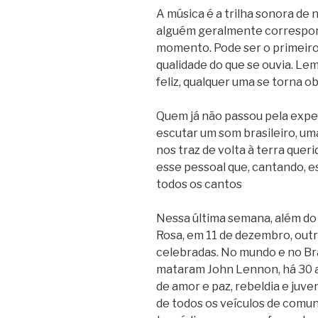
A música é a trilha sonora de 
alguém geralmente correspo
momento. Pode ser o primeiro 
qualidade do que se ouvia. L
feliz, qualquer uma se torna o
Quem já não passou pela exper
escutar um som brasileiro, u
nos traz de volta à terra queri
esse pessoal que, cantando, es
todos os cantos
Nessa última semana, além do
Rosa, em 11 de dezembro, outr
celebradas. No mundo e no Bra
mataram John Lennon, há 30 an
de amor e paz, rebeldia e juv
de todos os veículos de comu