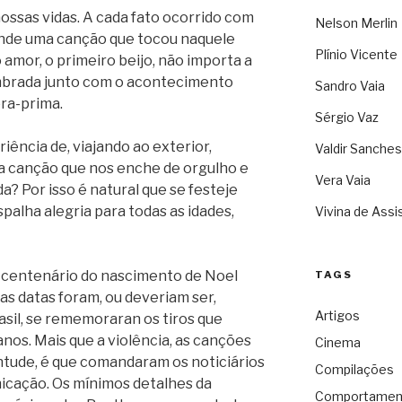
nossas vidas. A cada fato ocorrido com
Nelson Merlin
nde uma canção que tocou naquele
Plínio Vicente
amor, o primeiro beijo, não importa a
embrada junto com o acontecimento
Sandro Vaia
bra-prima.
Sérgio Vaz
iência de, viajando ao exterior,
Valdir Sanches
ma canção que nos enche de orgulho e
Vera Vaia
da? Por isso é natural que se festeje
palha alegria para todas as idades,
Vivina de Assi
 centenário do nascimento de Noel
TAGS
as datas foram, ou deveriam ser,
Artigos
sil, se rememoraran os tiros que
os. Mais que a violência, as canções
Cinema
entude, é que comandaram os noticiários
Compilações
nicação. Os mínimos detalhes da
Comportamen