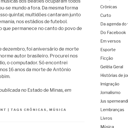
s músicas dos Beatles ocuparam todos
Crônicas
ou-se mundo a fora. Da mesma forma
so quintal, multidões cantaram junto
Curto
emania, nos estádios de futebol.
Da agenda do 
 que permanece no canto do povo de
Do Facebook
Em versos
e dezembro, foi aniversário de morte
Esporte
orme autor brasileiro. Procurei nos
Ficção
rádio, o computador. Só encontrei
Geléia Geral
 nos 16 anos da morte de Antônio
Histórias de jo
obim.
Imigração
 publicada no
Estado de Minas
, em
Jornalismo
Jus sperneand
Lembranças
ANT
|
TAGS
CRÔNICAS
,
MÚSICA
Livros
Música