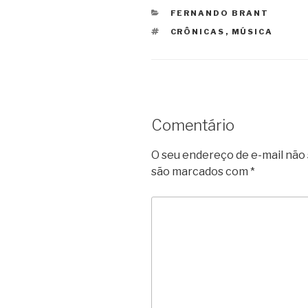
CATEGORIAS
FERNANDO BRANT
TAGS
CRÔNICAS
,
MÚSICA
Comentário
O seu endereço de e-mail não 
são marcados com
*