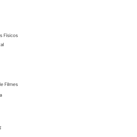
s Físicos
al
de Filmes
a
g