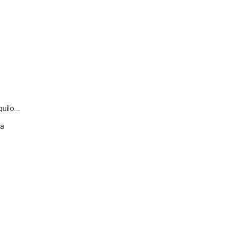
quilo…
va