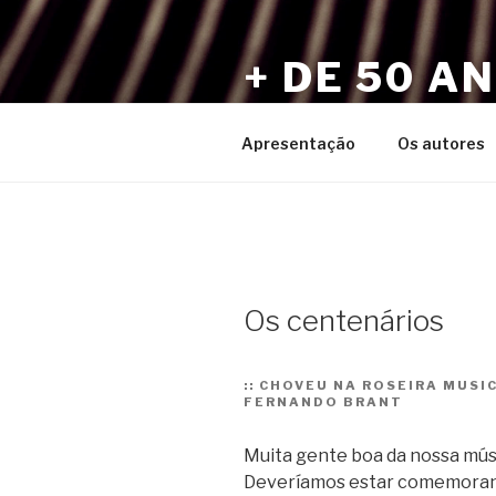
Pular
para
+ DE 50 A
o
conteúdo
Por Sérgio Vaz e Amigos
Apresentação
Os autores
Os centenários
::
CHOVEU NA ROSEIRA MUSIC
FERNANDO BRANT
Muita gente boa da nossa mús
Deveríamos estar comemoran