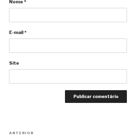
Nome
*
E-mail
*
Site
Navegação
Anterior
ANTERIOR