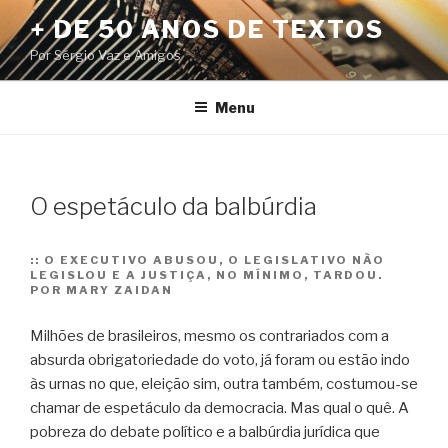
Pular
+ DE 50 ANOS DE TEXTOS
para
Por Sérgio Vaz e Amigos
o
conteúdo
Menu
O espetáculo da balbúrdia
::
O EXECUTIVO ABUSOU, O LEGISLATIVO NÃO
LEGISLOU E A JUSTIÇA, NO MÍNIMO, TARDOU.
POR MARY ZAIDAN
Milhões de brasileiros, mesmo os contrariados com a
absurda obrigatoriedade do voto, já foram ou estão indo
às urnas no que, eleição sim, outra também, costumou-se
chamar de espetáculo da democracia. Mas qual o quê.
A
pobreza do debate político e a balbúrdia jurídica que