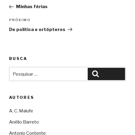
de
Minhas férias
Post
Próximo
PRÓXIMO
De política e ortópteros
BUSCA
Pesquisar
Pesquisar
por:
AUTORES
A. C. Malufe
Anélio Barreto
Antonio Contente