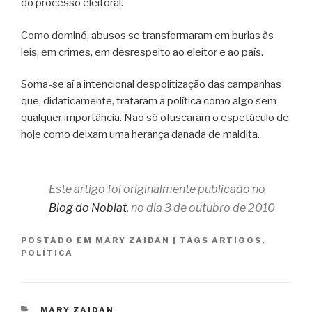
do processo eleitoral.
Como dominó, abusos se transformaram em burlas às
leis, em crimes, em desrespeito ao eleitor e ao país.
Soma-se aí a intencional despolitização das campanhas
que, didaticamente, trataram a política como algo sem
qualquer importância. Não só ofuscaram o espetáculo de
hoje como deixam uma herança danada de maldita.
Este artigo foi originalmente publicado no
Blog do Noblat
, no dia 3 de outubro de 2010
POSTADO EM
MARY ZAIDAN
|
TAGS
ARTIGOS
,
POLÍTICA
CATEGORIAS
MARY ZAIDAN