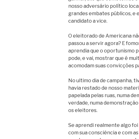
nosso adversário político loc
grandes embates públicos, e 
candidato a vice.
O eleitorado de Americana não
passou a servir agora? E fomo
aprendia que o oportunismo pol
pode, e vai, mostrar que é mui
acomodam suas convicções pa
No ultimo dia de campanha, ti
havia restado de nosso materia
papelada pelas ruas, numa dem
verdade, numa demonstração 
os eleitores.
Se aprendi realmente algo foi 
com sua consciência e com as