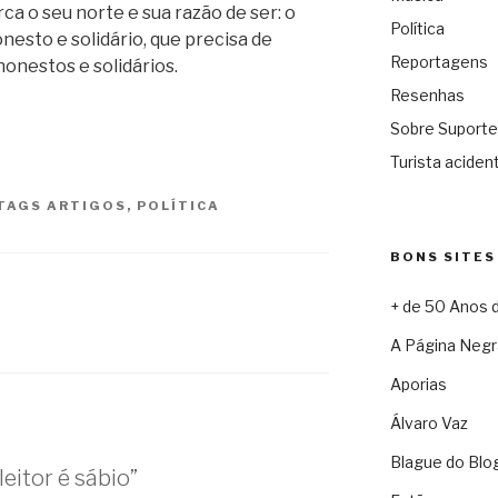
rca o seu norte e sua razão de ser: o
Política
nesto e solidário, que precisa de
Reportagens
honestos e solidários.
Resenhas
Sobre Suporte
Turista acident
TAGS
ARTIGOS
,
POLÍTICA
BONS SITES
+ de 50 Anos 
A Página Negr
Aporias
Álvaro Vaz
Blague do Blo
eitor é sábio”