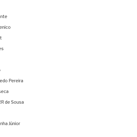
ente
enico
t
es
o
ledo Pereira
seca
RR de Sousa
nha Júnior