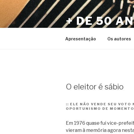
Pular
para
+ DE 50 A
o
conteúdo
Por Sérgio Vaz e Amigos
Apresentação
Os autores
O eleitor é sábio
::
ELE NÃO VENDE SEU VOTO 
OPORTUNISMO DE MOMENTO.
Em 1976 quase fui vice-prefe
vieram à memória agora nesta