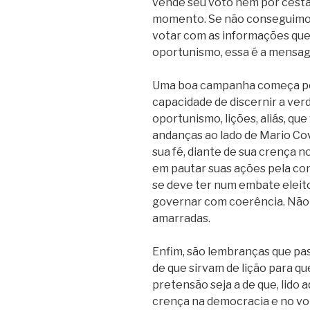
vende seu voto nem por cesta
momento. Se não conseguimos c
votar com as informações que
oportunismo, essa é a mensag
Uma boa campanha começa por c
capacidade de discernir a ver
oportunismo, lições, aliás, que 
andanças ao lado de Mario Co
sua fé, diante de sua crença 
em pautar suas ações pela con
se deve ter num embate eleito
governar com coerência. Não
amarradas.
Enfim, são lembranças que pa
de que sirvam de lição para qu
pretensão seja a de que, lido 
crença na democracia e no vo