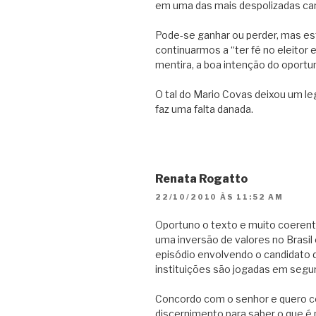
em uma das mais despolizadas camp
Pode-se ganhar ou perder, mas e
continuarmos a “ter fé no eleitor 
mentira, a boa intenção do oportu
O tal do Mario Covas deixou um leg
faz uma falta danada.
Renata Rogatto
22/10/2010 ÀS 11:52 AM
Oportuno o texto e muito coere
uma inversão de valores no Brasil 
episódio envolvendo o candidato 
instituições são jogadas em segu
Concordo com o senhor e quero co
discernimento para saber o que é 