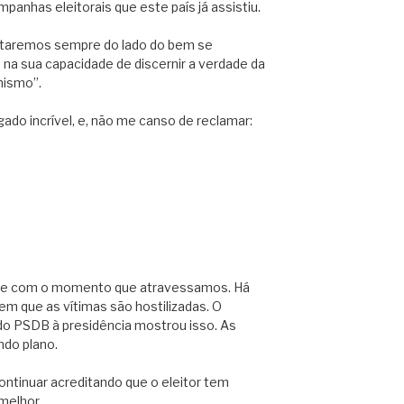
anhas eleitorais que este país já assistiu.
staremos sempre do lado do bem se
e na sua capacidade de discernir a verdade da
nismo”.
ado incrível, e, não me canso de reclamar:
nte com o momento que atravessamos. Há
em que as vítimas são hostilizadas. O
do PSDB à presidência mostrou isso. As
ndo plano.
ntinuar acreditando que o eleitor tem
melhor.