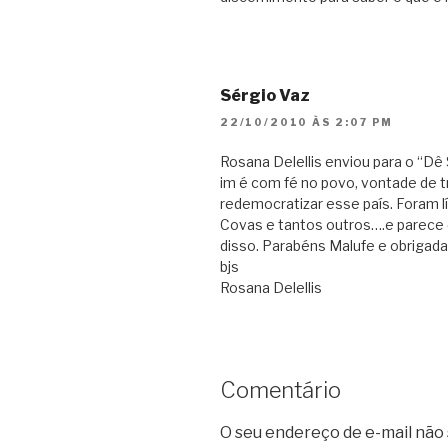
Sérgio Vaz
22/10/2010 ÀS 2:07 PM
Rosana Delellis enviou para o “Dê
im é com fé no povo, vontade de 
redemocratizar esse país. Foram 
Covas e tantos outros….e parece
disso. Parabéns Malufe e obrigada
bjs
Rosana Delellis
Comentário
O seu endereço de e-mail não 