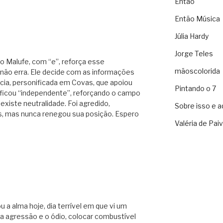
Então
Então Música
Júlia Hardy
Jorge Teles
o Malufe, com “e”, reforça esse
mãoscolorida
r não erra. Ele decide com as informações
ncia, personificada em Covas, que apoiou
Pintando o 7
ão ficou “independente”, reforçando o campo
existe neutralidade. Foi agredido,
Sobre isso e a
is, mas nunca renegou sua posição. Espero
Valéria de Pai
u a alma hoje, dia terrível em que vi um
 a agressão e o ódio, colocar combustível