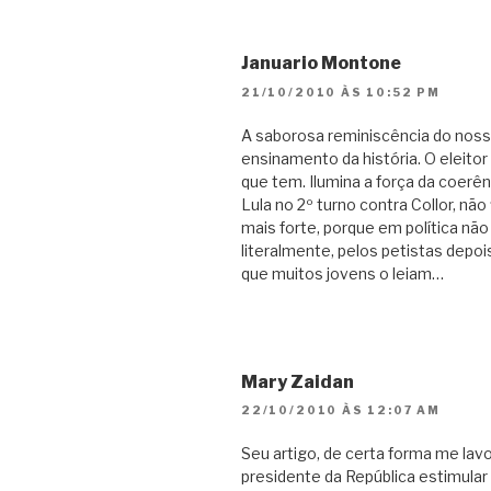
Januario Montone
21/10/2010 ÀS 10:52 PM
A saborosa reminiscência do noss
ensinamento da história. O eleito
que tem. Ilumina a força da coerê
Lula no 2º turno contra Collor, n
mais forte, porque em política não 
literalmente, pelos petistas depo
que muitos jovens o leiam…
Mary Zaidan
22/10/2010 ÀS 12:07 AM
Seu artigo, de certa forma me lavo
presidente da República estimular