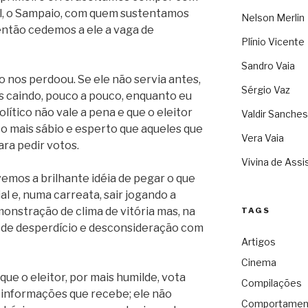
al, o Sampaio, com quem sustentamos
Nelson Merlin
então cedemos a ele a vaga de
Plínio Vicente
Sandro Vaia
 nos perdoou. Se ele não servia antes,
Sérgio Vaz
s caindo, pouco a pouco, enquanto eu
ítico não vale a pena e que o eleitor
Valdir Sanches
to mais sábio e esperto que aqueles que
Vera Vaia
ra pedir votos.
Vivina de Assi
vemos a brilhante idéia de pegar o que
l e, numa carreata, sair jogando a
onstração de clima de vitória mas, na
TAGS
de desperdício e desconsideração com
Artigos
Cinema
que o eleitor, por mais humilde, vota
Compilações
 informações que recebe; ele não
Comportamen