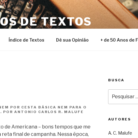
NOS DE TEXTOS
Índice de Textos
Dê sua Opinião
+ de 50 Anos de 
BUSCA
Pesquisar
por:
NEM POR CESTA BÁSICA NEM PARA O
 POR ANTONIO CARLOS R. MALUFE
AUTORES
ito de Americana – bons tempos que me
A. C. Malufe
 reta final de campanha. Nessa época,