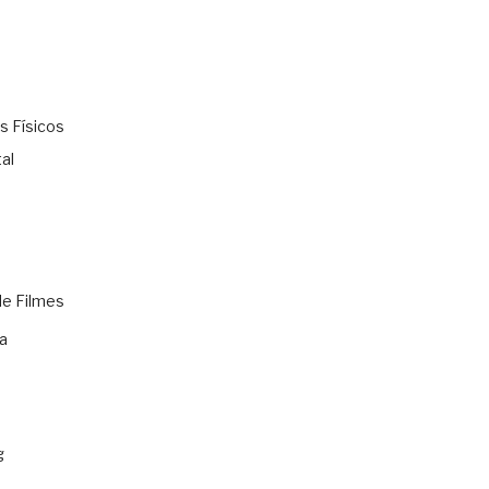
s Físicos
al
de Filmes
a
g