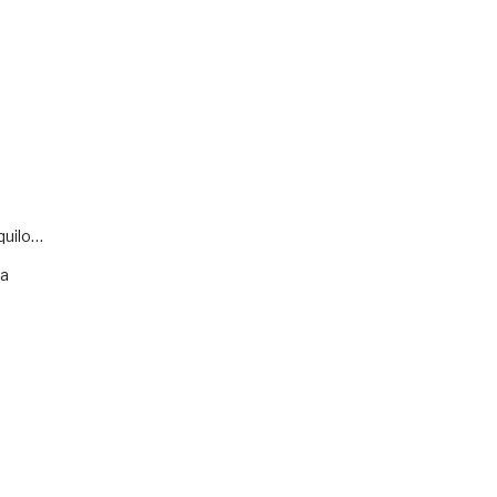
quilo…
va