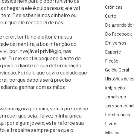
 básica nem para o oportunismo de
Crônicas
hegar a ele é culpa nossa; ele vai
 tem. E se esbanjamos dinheiro ou
Curto
em que ele receberá de nós.
Da agenda do 
Do Facebook
rer, ter fé no eleitor e na sua
Em versos
dade da mentira, a boa intenção do
vivi, por invejável privilégio, nas
Esporte
vas. Eu me sentia pequeno diante de
Ficção
no povo e diante de sua determinação
Geléia Geral
vicção. Foi dele que ouvi o cuidado que
Histórias de jo
ral, porque depois será preciso
 adianta ganhar com as mãos
Imigração
Jornalismo
Jus sperneand
sseiam agora por mim, sem a pretensão
Lembranças
em quer que seja. Talvez minha única
aqui por algum jovem, este reforce sua
Livros
to, e trabalhe sempre para que o
Música