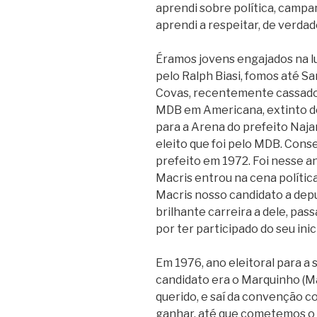
aprendi sobre política, camp
aprendi a respeitar, de verdade
Éramos jovens engajados na l
pelo Ralph Biasi, fomos até S
Covas, recentemente cassado,
MDB em Americana, extinto de
para a Arena do prefeito Naja
eleito que foi pelo MDB. Conse
prefeito em 1972. Foi nesse a
Macris entrou na cena políti
Macris nosso candidato a depu
brilhante carreira a dele, pa
por ter participado do seu inic
Em 1976, ano eleitoral para a 
candidato era o Marquinho (Ma
querido, e saí da convenção c
ganhar, até que cometemos o