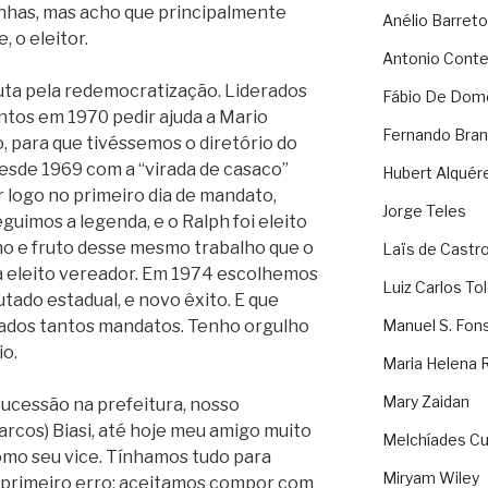
anhas, mas acho que principalmente
Anélio Barreto
, o eleitor.
Antonio Cont
uta pela redemocratização. Liderados
Fábio De Dom
antos em 1970 pedir ajuda a Mario
Fernando Bran
 para que tivéssemos o diretório do
sde 1969 com a “virada de casaco”
Hubert Alquér
r logo no primeiro dia de mandato,
Jorge Teles
guimos a legenda, e o Ralph foi eleito
no e fruto desse mesmo trabalho que o
Laïs de Castr
ca eleito vereador. Em 1974 escolhemos
Luiz Carlos To
tado estadual, e novo êxito. E que
ssados tantos mandatos. Tenho orgulho
Manuel S. Fon
io.
Maria Helena 
Mary Zaidan
sucessão na prefeitura, nosso
rcos) Biasi, até hoje meu amigo muito
Melchíades Cu
omo seu vice. Tínhamos tudo para
Miryam Wiley
 primeiro erro: aceitamos compor com