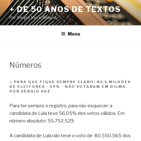
Pular
+ DE 50 ANOS DE TEXTOS
para
Por Sérgio Vaz e Amigos
o
conteúdo
Menu
Números
::
PARA QUE FIQUE SEMPRE CLARO: 80,5 MILHÕES
DE ELEITORES - 59% - NÃO VOTARAM EM DILMA.
POR SÉRGIO VAZ
Para ter sempre o registro, para não esquecer: a
candidata de Lula teve 56,05% dos votos válidos. Em
número absoluto: 55.752.529.
A candidata de Lula não teve o voto de 80.550.565 dos