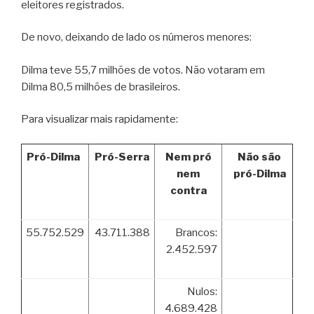
eleitores registrados.
De novo, deixando de lado os números menores:
Dilma teve 55,7 milhões de votos. Não votaram em
Dilma 80,5 milhões de brasileiros.
Para visualizar mais rapidamente:
Pró-Dilma
Pró-Serra
Nem pró
Não são
nem
pró-Dilma
contra
55.752.529
43.711.388
Brancos:
2.452.597
Nulos:
4.689.428