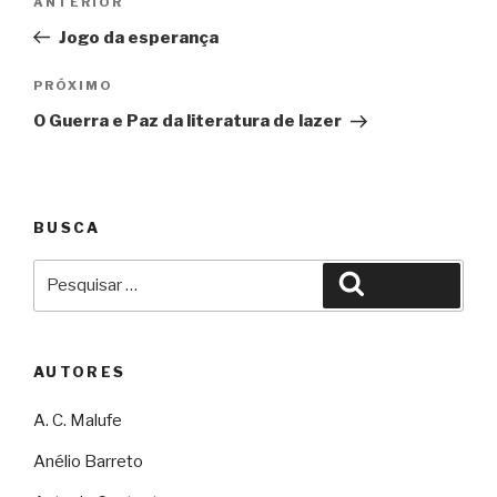
Anterior
ANTERIOR
de
Jogo da esperança
Post
Próximo
PRÓXIMO
O Guerra e Paz da literatura de lazer
BUSCA
Pesquisar
Pesquisar
por:
AUTORES
A. C. Malufe
Anélio Barreto