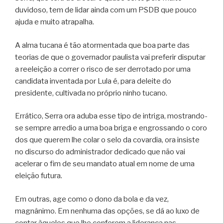
duvidoso, tem de lidar ainda com um PSDB que pouco
ajuda e muito atrapalha.
A alma tucana é tão atormentada que boa parte das
teorias de que o governador paulista vai preferir disputar
a reeleição a correr o risco de ser derrotado por uma
candidata inventada por Lula é, para deleite do
presidente, cultivada no próprio ninho tucano.
Errático, Serra ora aduba esse tipo de intriga, mostrando-
se sempre arredio a uma boa briga e engrossando o coro
dos que querem lhe colar o selo da covardia, ora insiste
no discurso do administrador dedicado que não vai
acelerar o fim de seu mandato atual em nome de uma
eleição futura.
Em outras, age como o dono da bola e da vez,
magnânimo. Em nenhuma das opções, se dá ao luxo de
contar àqueles que lhe conferem a liderança nas