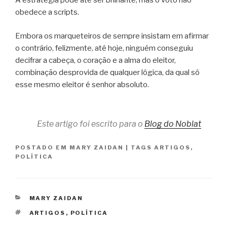
A estratégia pode até ser brilhante, mas o voto não
obedece a scripts.
Embora os marqueteiros de sempre insistam em afirmar
o contrário, felizmente, até hoje, ninguém conseguiu
decifrar a cabeça, o coração e a alma do eleitor,
combinação desprovida de qualquer lógica, da qual só
esse mesmo eleitor é senhor absoluto.
Este artigo foi escrito para o
Blog do Noblat
POSTADO EM
MARY ZAIDAN
|
TAGS
ARTIGOS
,
POLÍTICA
CATEGORIAS
MARY ZAIDAN
TAGS
ARTIGOS
,
POLÍTICA