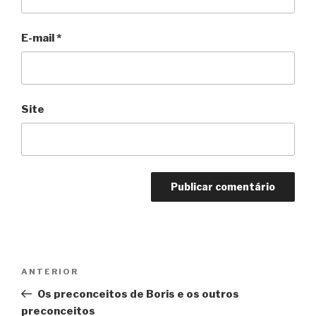
E-mail
*
Site
Navegação
Anterior
ANTERIOR
de
Os preconceitos de Boris e os outros
Post
preconceitos