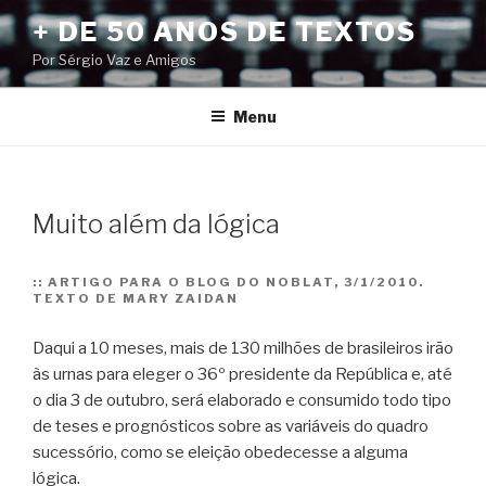
Pular
+ DE 50 ANOS DE TEXTOS
para
Por Sérgio Vaz e Amigos
o
conteúdo
Menu
Muito além da lógica
::
ARTIGO PARA O BLOG DO NOBLAT, 3/1/2010.
TEXTO DE MARY ZAIDAN
Daqui a 10 meses, mais de 130 milhões de brasileiros irão
às urnas para eleger o 36º presidente da República e, até
o dia 3 de outubro, será elaborado e consumido todo tipo
de teses e prognósticos sobre as variáveis do quadro
sucessório, como se eleição obedecesse a alguma
lógica.