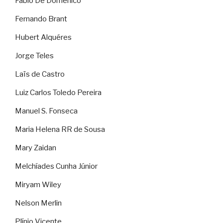
Fábio De Domenico
Fernando Brant
Hubert Alquéres
Jorge Teles
Laïs de Castro
Luiz Carlos Toledo Pereira
Manuel S. Fonseca
Maria Helena RR de Sousa
Mary Zaidan
Melchíades Cunha Júnior
Miryam Wiley
Nelson Merlin
Plínio Vicente