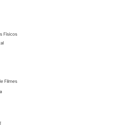
s Físicos
al
de Filmes
a
g