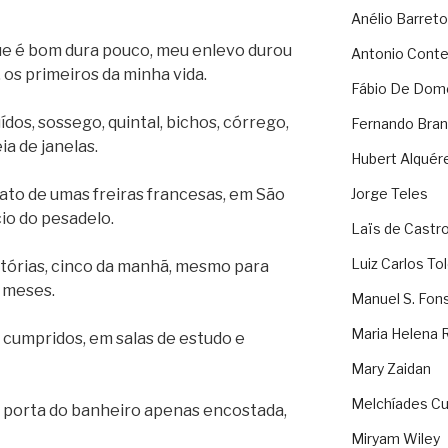
Anélio Barreto
que é bom dura pouco, meu enlevo durou
Antonio Cont
 os primeiros da minha vida.
Fábio De Dom
uídos, sossego, quintal, bichos, córrego,
Fernando Bran
ia de janelas.
Hubert Alquér
nato de umas freiras francesas, em São
Jorge Teles
cio do pesadelo.
Laïs de Castr
Luiz Carlos To
atórias, cinco da manhã, mesmo para
o meses.
Manuel S. Fon
Maria Helena 
 cumpridos, em salas de estudo e
Mary Zaidan
Melchíades Cu
 porta do banheiro apenas encostada,
Miryam Wiley