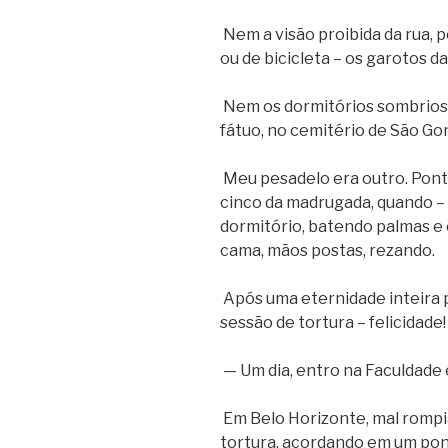
Nem a visão proibida da rua,
ou de bicicleta – os garotos d
Nem os dormitórios sombrios, 
fátuo, no cemitério de São Go
Meu pesadelo era outro. Pontu
cinco da madrugada, quando – t
dormitório, batendo palmas e 
cama, mãos postas, rezando.
Após uma eternidade inteira po
sessão de tortura – felicidad
— Um dia, entro na Faculdade 
Em Belo Horizonte, mal rompia 
tortura, acordando em um pon