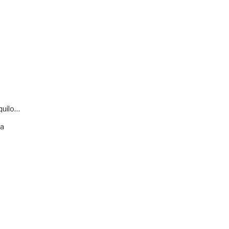
quilo…
va