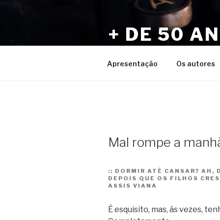
Pular
para
+ DE 50 A
o
conteúdo
Por Sérgio Vaz e Amigos
Apresentação
Os autores
Mal rompe a manh
::
DORMIR ATÉ CANSAR? AH, 
DEPOIS QUE OS FILHOS CRES
ASSIS VIANA
É esquisito, mas, ás vezes, tenh