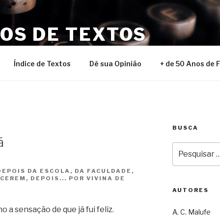
NOS DE TEXTOS
Índice de Textos
Dê sua Opinião
+ de 50 Anos de 
BUSCA
ã
Pesquisar
por:
DEPOIS DA ESCOLA, DA FACULDADE,
CEREM, DEPOIS... POR VIVINA DE
AUTORES
o a sensação de que já fui feliz.
A. C. Malufe