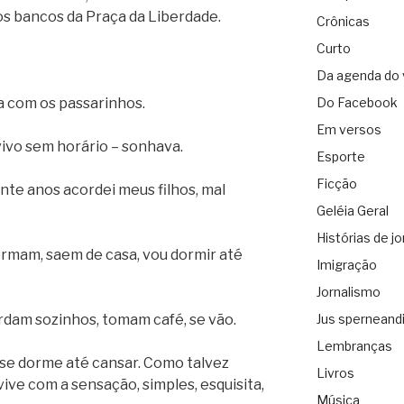
 os bancos da Praça da Liberdade.
Crônicas
Curto
Da agenda do 
 com os passarinhos.
Do Facebook
Em versos
vivo sem horário – sonhava.
Esporte
Ficção
te anos acordei meus filhos, mal
Geléia Geral
Histórias de jo
ormam, saem de casa, vou dormir até
Imigração
Jornalismo
rdam sozinhos, tomam café, se vão.
Jus sperneand
Lembranças
se dorme até cansar. Como talvez
Livros
ve com a sensação, simples, esquisita,
Música