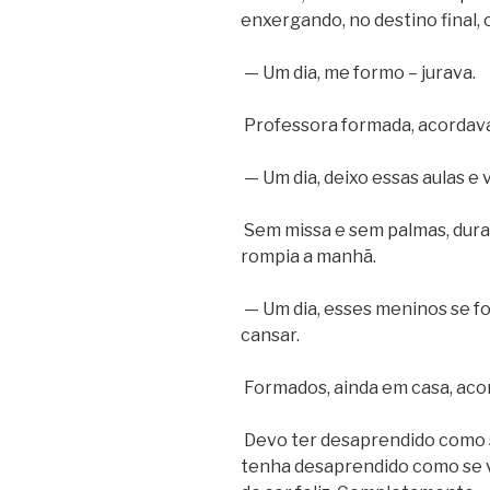
enxergando, no destino final,
— Um dia, me formo – jurava.
Professora formada, acordava
— Um dia, deixo essas aulas e 
Sem missa e sem palmas, duran
rompia a manhã.
— Um dia, esses meninos se f
cansar.
Formados, ainda em casa, aco
Devo ter desaprendido como 
tenha desaprendido como se vi