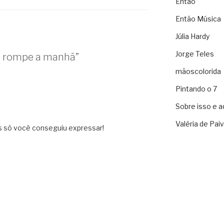
Então
Então Música
Júlia Hardy
Jorge Teles
l rompe a manhã”
mãoscolorida
Pintando o 7
Sobre isso e a
Valéria de Pai
as só você conseguiu expressar!