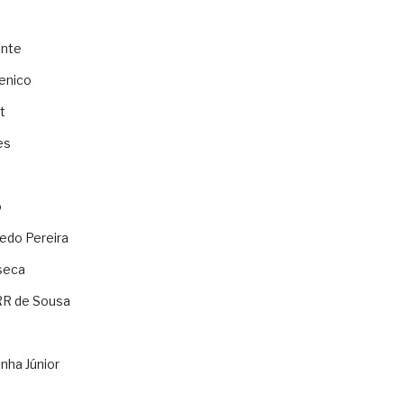
ente
enico
t
es
o
ledo Pereira
seca
RR de Sousa
nha Júnior