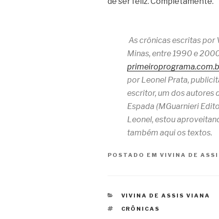
de ser feliz. Completamente.
As crônicas escritas por 
Minas, entre 1990 e 2000
primeiroprograma.com.b
por Leonel Prata, publicitár
escritor, um dos autores 
Espada (MGuarnieri Editor
Leonel, estou aproveitan
também aqui os textos.
POSTADO EM
VIVINA DE ASS
CATEGORIAS
VIVINA DE ASSIS VIANA
TAGS
CRÔNICAS