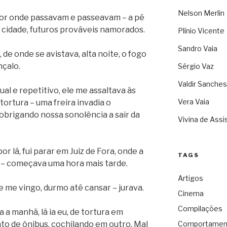
Nelson Merlin
 por onde passavam e passeavam – a pé
a cidade, futuros prováveis namorados.
Plínio Vicente
Sandro Vaia
de onde se avistava, alta noite, o fogo
nçalo.
Sérgio Vaz
Valdir Sanches
al e repetitivo, ele me assaltava às
Vera Vaia
ortura – uma freira invadia o
obrigando nossa sonolência a sair da
Vivina de Assi
r lá, fui parar em Juiz de Fora, onde a
TAGS
e! – começava uma hora mais tarde.
Artigos
e me vingo, durmo até cansar – jurava.
Cinema
Compilações
a manhã, lá ia eu, de tortura em
to de ônibus, cochilando em outro. Mal
Comportamen