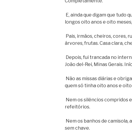
Completamente.
E, ainda que digam que tudo 
longos oito anos e oito meses,
Pais, irmãos, cheiros, cores, r
árvores, frutas. Casa clara, che
Depois, fui trancada no inter
João del-Rei, Minas Gerais. Iní
Não as missas diárias e obrig
quem só tinha oito anos e oit
Nem os silêncios compridos e
refeitórios.
Nem os banhos de camisola, a
sem chave.