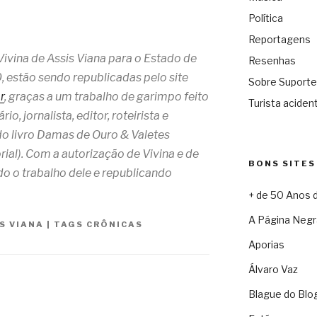
Política
Reportagens
Vivina de Assis Viana para o Estado de
Resenhas
, estão sendo republicadas pelo site
Sobre Suporte
r
, graças a um trabalho de garimpo feito
Turista acident
io, jornalista, editor, roteirista e
do livro Damas de Ouro & Valetes
ial). Com a autorização de Vivina e de
BONS SITES
do o trabalho dele e republicando
+ de 50 Anos 
A Página Negr
IS VIANA
|
TAGS
CRÔNICAS
Aporias
Álvaro Vaz
Blague do Blo